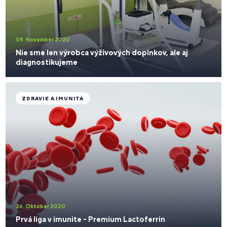
09. November 2020
​Nie sme len výrobca výživových doplnkov, ale aj
diagnostikujeme
ZDRAVIE A IMUNITA
26. Október 2020
Prvá liga v imunite - Premium Lactoferrin