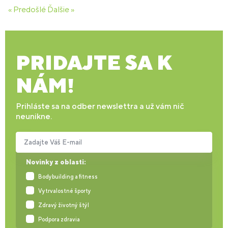
« Predošlé
Ďalšie »
PRIDAJTE SA K
NÁM!
Prihláste sa na odber newslettra a už vám nič
neunikne.
Zadajte Váš E-mail
Novinky z oblasti:
Bodybuilding a fitness
Vytrvalostné športy
Zdravý životný štýl
Podpora zdravia