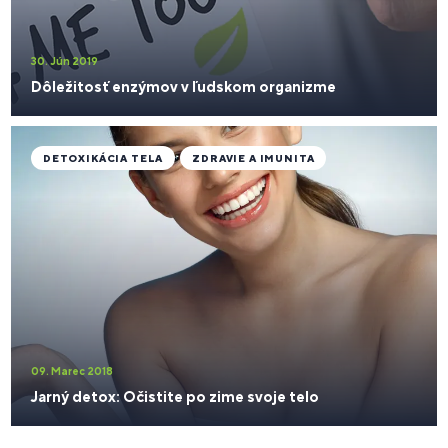
30. Jún 2019
​Dôležitosť enzýmov v ľudskom organizme
DETOXIKÁCIA TELA
ZDRAVIE A IMUNITA
09. Marec 2018
Jarný detox: Očistite po zime svoje telo