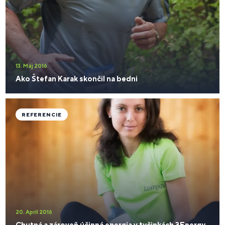
13. Máj 2016
Ako Štefan Karak skončil na bedni
REFERENCIE
20. Apríl 2016
Chutná a zároveň účinná energia v tyčinkách 3Energy