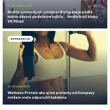
18. November 2015
Kvalita slovenských výrobkov Kompava je podľa
nášho názoru podstatne vyššia ... tvrdia hráči klubu
VK Mirad
REFERENCIE
14. Október 2015
Wellness Protein ako aj iné proteíny od Kompavy
môžem vrelo odporučiť každému