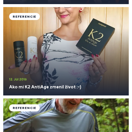
REFERENCIE
12. Júl 2016
Ako mi K2 AntiAge zmenil život :-)
REFERENCIE