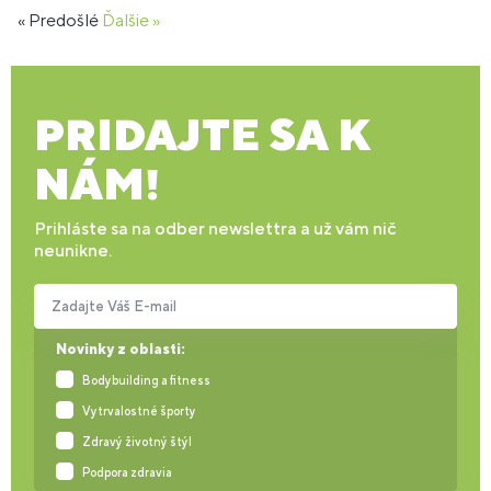
« Predošlé
Ďalšie »
PRIDAJTE SA K
NÁM!
Prihláste sa na odber newslettra a už vám nič
neunikne.
Zadajte Váš E-mail
Novinky z oblasti:
Bodybuilding a fitness
Vytrvalostné športy
Zdravý životný štýl
Podpora zdravia