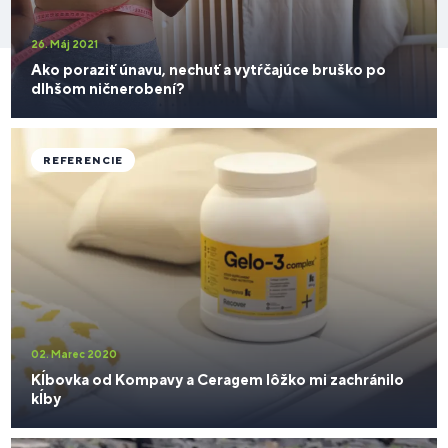
26. Máj 2021
Ako poraziť únavu, nechuť a vytŕčajúce bruško po
dlhšom ničnerobení?
REFERENCIE
02. Marec 2020
Kĺbovka od Kompavy a Ceragem lôžko mi zachránilo
kĺby