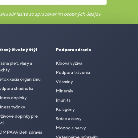
ilu súhlasíte so
spracovaním osobných údajov
dravý životný štýl
Podpora zdravia
ásna pleť, vlasy a
Kĺbová výživa
echty
Podpora trávenia
toxikácia organizmu
Vitamíny
odpora chudnutia
Minerály
tness doplnky
Imunita
tness tyčinky
Kolagény
živové doplnky pre
Srdce a cievy
ti
Mozog a nervy
OMPAVA Beh zdravia
Veterinárne prípravky