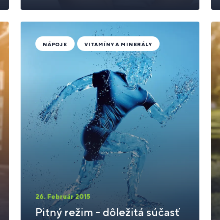
NÁPOJE
VITAMÍNY A MINERÁLY
26. Február 2015
Pitný režim - dôležitá súčasť