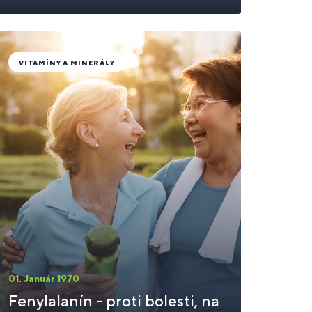
VITAMÍNY A MINERÁLY
01. Január 1970
Fenylalanín - proti bolesti, na