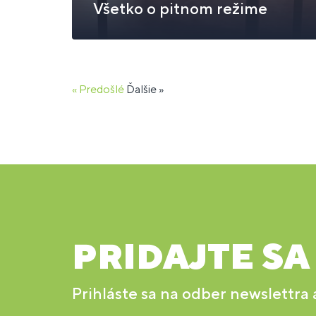
Všetko o pitnom režime
« Predošlé
Ďalšie »
PRIDAJTE SA
Prihláste sa na odber newslettra