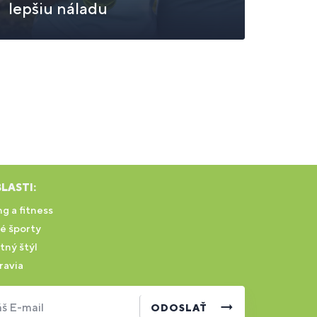
lepšiu náladu
LASTI:
g a fitness
é športy
tný štýl
ravia
š E-mail
ODOSLAŤ