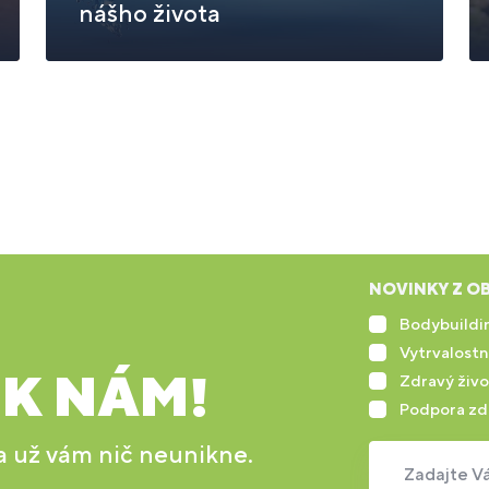
nášho života
NOVINKY Z OB
Bodybuildin
Vytrvalostn
 K NÁM!
Zdravý živo
Podpora zd
 a už vám nič neunikne.
Zadajte Vá