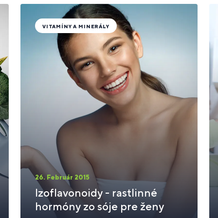
VITAMÍNY A MINERÁLY
26. Február 2015
Izoflavonoidy - rastlinné
hormóny zo sóje pre ženy