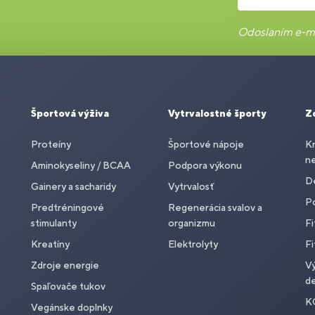
Odoslaním e-ma
Športová výživa
Vytrvalostné športy
Z
Proteíny
Športové nápoje
Kr
n
Aminokyseliny / BCAA
Podpora výkonu
De
Gainery a sacharidy
Vytrvalosť
P
Predtréningové
Regenerácia svalov a
stimulanty
organizmu
Fi
Kreatíny
Elektrolyty
Fi
Zdroje energie
Vý
de
Spaľovače tukov
K
Vegánske doplnky