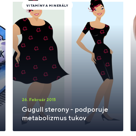
VITAMÍNY A MINERÁLY
26. Február 2015
Gugull sterony - podporuje
metabolizmus tukov