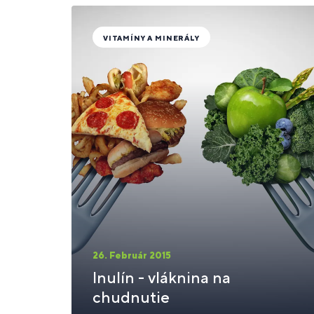
VITAMÍNY A MINERÁLY
26. Február 2015
Inulín - vláknina na
chudnutie