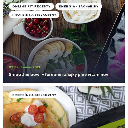
ONLINE FIT RECEPTY
ENERGIA - SACHARIDY
PROTEÍNY A BIELKOVINY
02. September 2021
Smoothie bowl – farebné raňajky plné vitamínov
PROTEÍNY A BIELKOVINY