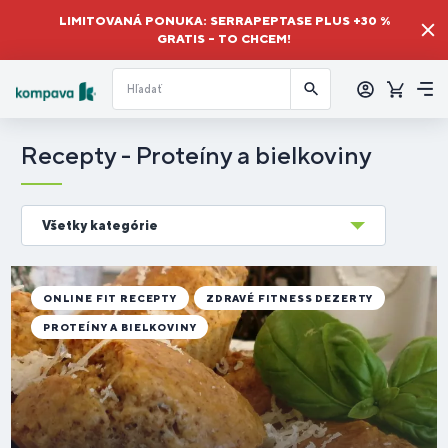
LIMITOVANÁ PONUKA: SERRAPEPTASE PLUS +30 %
GRATIS – TO CHCEM!
Prihlásiť
sa
Košík
Me
Recepty - Proteíny a bielkoviny
Všetky kategórie
ONLINE FIT RECEPTY
ZDRAVÉ FITNESS DEZERTY
PROTEÍNY A BIELKOVINY