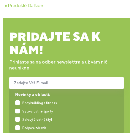
« Predošlé
Ďalšie »
PRIDAJTE SA K
NÁM!
Prihláste sa na odber newslettra a už vám nič
neunikne.
Zadajte Váš E-mail
Novinky z oblasti:
Bodybuilding a fitness
Vytrvalostné športy
Zdravý životný štýl
Podpora zdravia