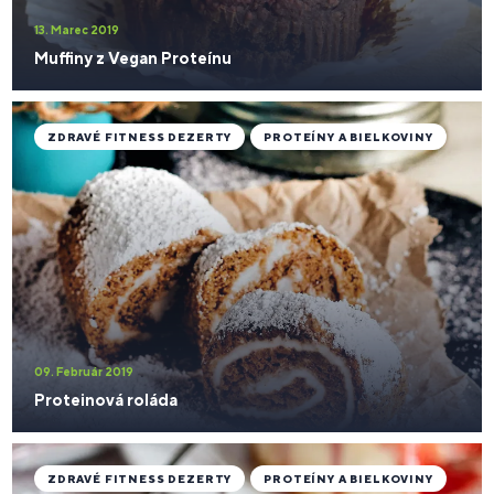
13. Marec 2019
Muffiny z Vegan Proteínu
ZDRAVÉ FITNESS DEZERTY
PROTEÍNY A BIELKOVINY
09. Február 2019
Proteinová roláda
ZDRAVÉ FITNESS DEZERTY
PROTEÍNY A BIELKOVINY