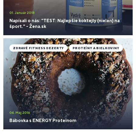
01. Január 2018
Napísali o nás: "TEST: Najlepšie koktejly (nielen) na
šport." - Žena.sk
ZDRAVÉ FITNESS DEZERTY
PROTEÍNY A BIELKOVINY
04. Máj 2016
Bábovka s ENERGY Proteinom