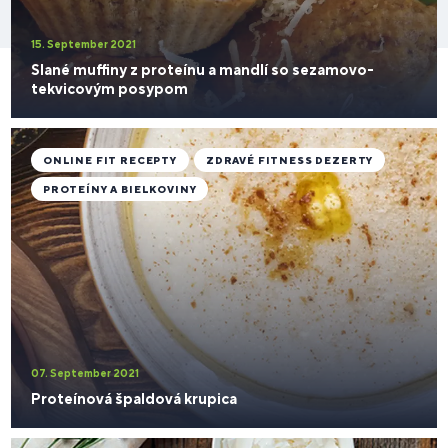
15. September 2021
Slané muffiny z proteínu a mandlí so sezamovo-
tekvicovým posypom
ONLINE FIT RECEPTY
ZDRAVÉ FITNESS DEZERTY
PROTEÍNY A BIELKOVINY
07. September 2021
Proteínová špaldová krupica