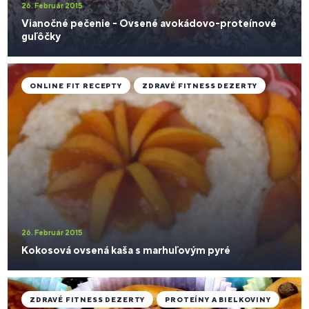
26. Február 2015
Vianočné pečenie - Ovsené avokádovo-proteínové
guľôčky
ONLINE FIT RECEPTY
ZDRAVÉ FITNESS DEZERTY
26. Február 2015
Kokosová ovsená kaša s marhuľovým pyré
ZDRAVÉ FITNESS DEZERTY
PROTEÍNY A BIELKOVINY