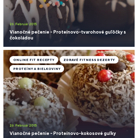
26. Február 2015
Vianočné pečenie - Proteínovo-tvarohové guľôčky s
čokoládou
ONLINE FIT RECEPTY
ZDRAVÉ FITNESS DEZERTY
PROTEÍNY A BIELKOVINY
26. Február 2015
Vianočné pečenie - Proteínovo-kokosové guľky