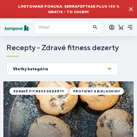
LIMITOVANÁ PONUKA: SERRAPEPTASE PLUS +30 %
GRATIS – TO CHCEM!
Prihlásiť
sa
Košík
Me
Recepty - Zdravé fitness dezerty
Všetky kategórie
ZDRAVÉ FITNESS DEZERTY
PROTEÍNY A BIELKOVINY