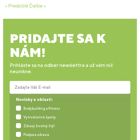
« Predošlé
Ďalšie »
PRIDAJTE SA K
NÁM!
Prihláste sa na odber newslettra a už vám nič
neunikne.
Zadajte Váš E-mail
Novinky z oblasti:
Bodybuilding a fitness
Vytrvalostné športy
Zdravý životný štýl
Podpora zdravia