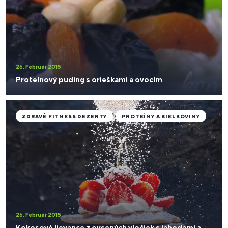
26. Február 2015
Proteínový puding s orieškami a ovocím
ZDRAVÉ FITNESS DEZERTY
PROTEÍNY A BIELKOVINY
26. Február 2015
Kokosové lievance z ovsených vločiek s jahodami a