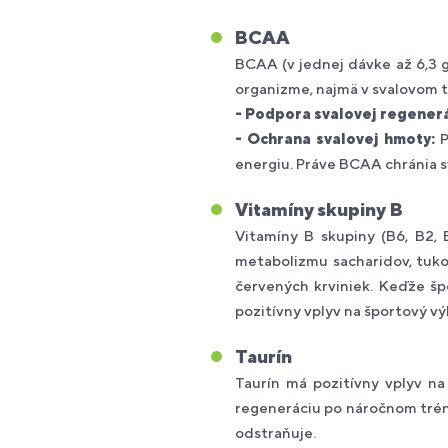
BCAA
BCAA (v jednej dávke až 6,3 g)
organizme, najmä v svalovom t
- Podpora svalovej regenerá
- Ochrana svalovej hmoty:
P
energiu. Práve BCAA chránia s
Vitamíny
skupiny B
Vitamíny B skupiny (B6, B2, 
metabolizmu sacharidov, tuko
červených krviniek. Keďže šp
pozitívny vplyv na športový vý
Taurín
Taurín má pozitívny vplyv na
regeneráciu po náročnom tré
odstraňuje.