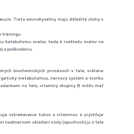
oleucín. Tieto aminokyseliny majú dôležité úlohy v
 tréningu.
ku katabolizmu svalov, teda k rozkladu svalov na
e) a poškodeniu.
nohých biochemických procesoch v tele, vrátane
ergetický metabolizmus, nervový systém a tvorbu
žiadavkami na telo, vitamíny skupiny B môžu mať
šuje vstrebávanie tukov a vitamínov a urýchľuje
 pri nadmernom ukladaní vody (opuchoch) ju z tela