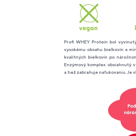
Profi WHEY Protein bol vyvinutý
vysokému obsahu bielkovín a min
kvalitných bielkovín po náročno
Enzýmový komplex obsiahnutý v P
a tiež zabraňuje nafukovaniu. Je v