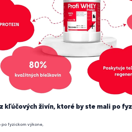
 kľúčových živín, ktoré by ste mali po fyzi
o po fyzickom výkone,