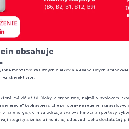
ein obsahuje
n
soké množstvo kvalitných bielkovín a esenciálnych aminokyselí
yzickej aktivite.
, ktorá má dôležité úlohy v organizme, najmä v svalovom tk
generácie" kvôli svojej úlohe pri oprave a regenerácii svalovýc
anív na energiu), čím sa udržuje svalová hmota a športový výk
eva
, integrity sliznice a imunitnej odpovedi. Jeho dostatočný p