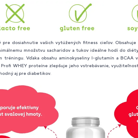
 pre dosiahnutie vašich vytúžených fitness cieľov. Obsahuje 
imálnemu množstvu sacharidov a tukov ideálne hodí do diéty
m tréningu. Vďaka obsahu aminokyseliny l-glutamín a BCAA výr
rofi WHEY proteíne zlepšuje jeho vstrebávanie, využiteľnos
hodný aj pre diabetikov.