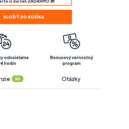
berte si darček ZADARMO 🎁
VLOŽIŤ DO KOŠÍKA
y odosielame
Bonusový vernostný
24 hodín
program
nzie
Otázky
50