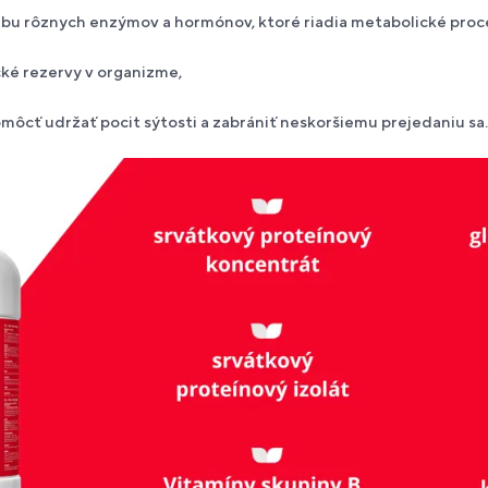
rbu rôznych enzýmov a hormónov, ktoré riadia metabolické proce
ké rezervy v organizme,
ôcť udržať pocit sýtosti a zabrániť neskoršiemu prejedaniu sa.