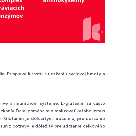
n. Prispieva k rastu a udržaniu svalovej hmoty a
anive a imunitnom systéme. L-glutamín sa často
h tkanív. Ďalej pomáha minimalizovať katabolizmus
on. Glutamín je dôležitým hráčom aj pre udržanie
rísun z potravy je dôležitý pre udržanie celkového