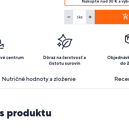
Nakúpte nad 30 € a vy
ks
ové centrum
Dôraz na čerstvosť a
Objednávk
čistotu surovín
do 
Nutričné hodnoty a zloženie
Rece
s produktu