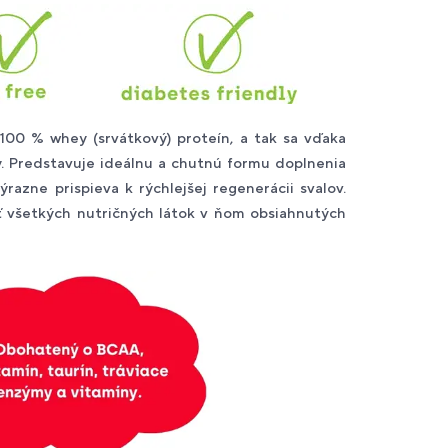
100 % whey (srvátkový) proteín, a tak sa vďaka
. Predstavuje ideálnu a chutnú formu doplnenia
azne prispieva k rýchlejšej regenerácii svalov.
ť všetkých nutričných látok v ňom obsiahnutých