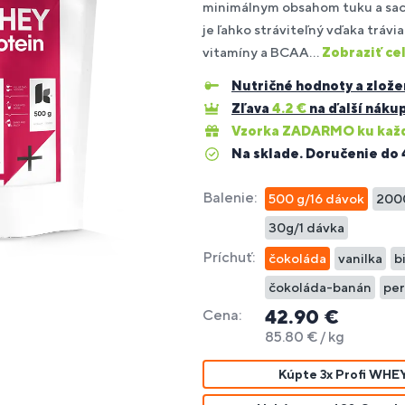
12
minimálnym obsahom tuku a sac
%
je ľahko stráviteľný vďaka tráv
vitamíny a BCAA...
Zobraziť ce
oplnky
Budovanie
Pre ľudí s
re
Fitness
Fi
Ve
Po
Pr
trvalosť
agnostika
ravy na
Bestsellery
svalovej
alergiou
Nutričné hodnoty a zlože
liatikov
tyčinky
do
pr
vý
di
iberanie
hmoty
na sóju
Zľava
4.2
€
na ďalší náku
Vzorka ZADARMO ku každ
Na sklade. Doručenie do 
oplnky
Po
odpora
ravy pre
Spaľovanie
Pre
im
ečene
egetariánov
tukov
HYROX
Balenie:
500 g/16 dávok
200
sy
 vegánov
30g/1 dávka
Príchuť:
čokoláda
vanilka
b
čokoláda-banán
per
42.90 €
Cena:
85.80 € / kg
Kúpte 3x Profi WHEY