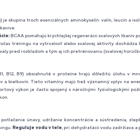
 je skupina troch esenciálnych aminokyselín: valín, leucín a is
kanive:
cie:
BCAA pomáhajú krýchlejšej regenerácii svalových tkanív po
očas tréningu na vytrvalosť alebo svalovej aktivity dochádza 
valy pred rozkladom a tým aj ich pretrénovaniu (svalovej horúčk
B1, B12, B9) obsiahnuté v proteíne hrajú dôležitú úlohu v m
v a bielkovín. Tieto vitamíny majú tiež významný vplyv na en
ortový výkon je často spojený s náročnými fyziologickými po
kon.
 potlačenie únavy, udržanie koncentrácie a sústredenia, zlep
ningu.
Reguluje vodu v tele
, pri dehydratácii vodu zadržiava a