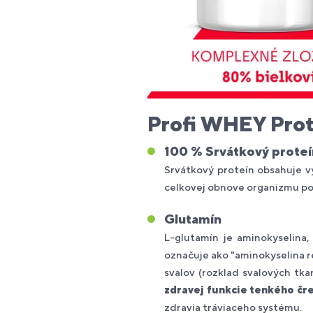
Profi WHEY Prot
100 % Srvátkový proteí
Srvátkový proteín obsahuje vy
celkovej obnove organizmu po f
Glutamín
L-glutamín je aminokyselina
označuje ako "aminokyselina re
svalov (rozklad svalových tk
zdravej funkcie tenkého čr
zdravia tráviaceho systému.