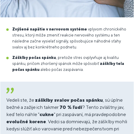
Zvýšené napätie v nervovom systéme
vplyvom chronického
stresu, ktorý môže zmeniť reakcie nervového systému a ten
následne začne vysielať signály, spôsobujúce náhodné sťahy
svalov aj bez konkrétneho podnetu.
Zášklby počas spánku
, pretože stres ovplyvňuje aj kvalitu
spánku, pričom zhoršený spánok môže spôsobiť
zášklby tela
počas spánku
alebo počas zaspávania.
Vedeli ste, že
zášklby svalov počas spánku
, sú úplne
bežné a zažije ich takmer
70 % ľudí
? Tento zvláštny jav,
keď telo náhle "
cukne
" pri zaspávaní, má pravdepodobne
evolučné korene
. Vedci sa domnievajú, že zášklby mohli
kedysi slúžiť ako varovanie pred nebezpečenstvom pri