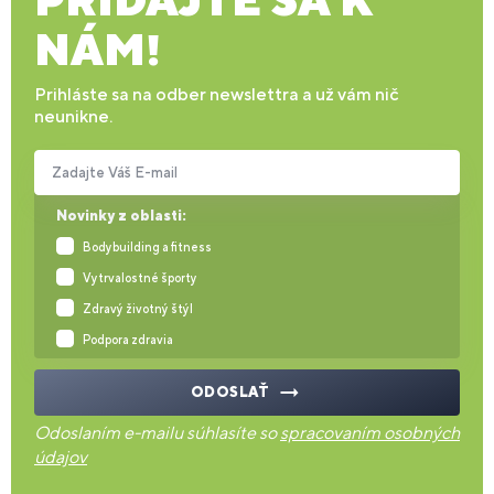
NÁM!
Prihláste sa na odber newslettra a už vám nič
neunikne.
Zadajte Váš E-mail
Novinky z oblasti:
Bodybuilding a fitness
Vytrvalostné športy
Zdravý životný štýl
Podpora zdravia
ODOSLAŤ
Odoslaním e-mailu súhlasíte so
spracovaním osobných
údajov