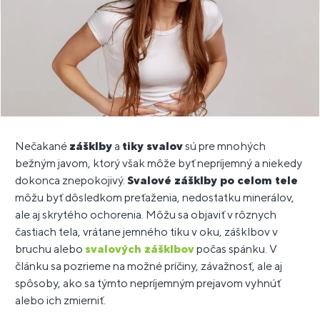
Nečakané
zášklby
a
tiky svalov
sú pre mnohých
bežným javom, ktorý však môže byť nepríjemný a niekedy
dokonca znepokojivý.
Svalové zášklby po celom tele
môžu byť dôsledkom preťaženia, nedostatku minerálov,
ale aj skrytého ochorenia. Môžu sa objaviť v rôznych
častiach tela, vrátane jemného tiku v oku, zášklbov v
bruchu alebo
svalových zášklbov
počas spánku. V
článku sa pozrieme na možné príčiny, závažnosť, ale aj
spôsoby, ako sa týmto nepríjemným prejavom vyhnúť
alebo ich zmierniť.