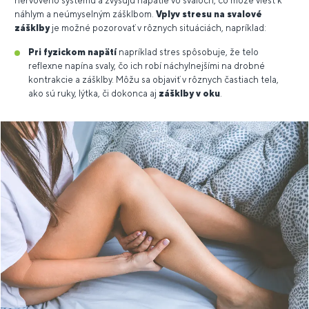
nervového systému a zvyšujú napätie vo svaloch, čo môže viesť k
náhlym a neúmyselným zášklbom.
Vplyv stresu na svalové
zášklby
je možné pozorovať v rôznych situáciách, napríklad:
Pri fyzickom napätí
napríklad stres spôsobuje, že telo
reflexne napína svaly, čo ich robí náchylnejšími na drobné
kontrakcie a zášklby. Môžu sa objaviť v rôznych častiach tela,
ako sú ruky, lýtka, či dokonca aj
zášklby v oku
.