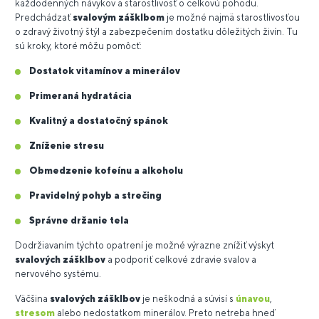
každodenných návykov a starostlivosť o celkovú pohodu.
Predchádzať
svalovým zášklbom
je možné najmä starostlivosťou
o zdravý životný štýl a zabezpečením dostatku dôležitých živín. Tu
sú kroky, ktoré môžu pomôcť:
Dostatok vitamínov a minerálov
Primeraná hydratácia
Kvalitný a dostatočný spánok
Zníženie stresu
Obmedzenie kofeínu a alkoholu
Pravidelný pohyb a strečing
Správne držanie tela
Dodržiavaním týchto opatrení je možné výrazne znížiť výskyt
svalových zášklbov
a podporiť celkové zdravie svalov a
nervového systému.
Väčšina
svalových zášklbov
je neškodná a súvisí s
únavou
,
stresom
alebo nedostatkom minerálov. Preto netreba hneď