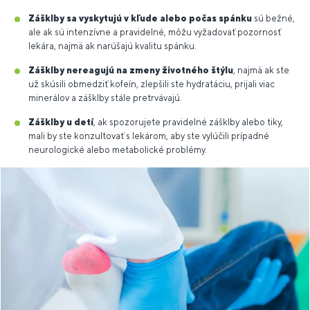
Zášklby sa vyskytujú v kľude alebo počas spánku
sú bežné,
ale ak sú intenzívne a pravidelné, môžu vyžadovať pozornosť
lekára, najmä ak narúšajú kvalitu spánku.
Zášklby nereagujú na zmeny životného štýlu
, najmä ak ste
už skúsili obmedziť kofeín, zlepšili ste hydratáciu, prijali viac
minerálov a zášklby stále pretrvávajú.
Zášklby u detí
, ak spozorujete pravidelné zášklby alebo tiky,
mali by ste konzultovať s lekárom, aby ste vylúčili prípadné
neurologické alebo metabolické problémy.