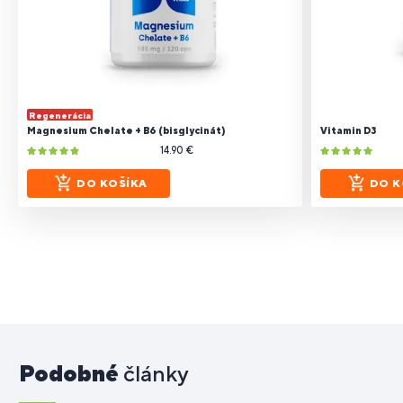
Regenerácia
Magnesium Chelate + B6 (bisglycinát)
Vitamin D3
14.90 €
DO KOŠÍKA
DO K
Podobné
články