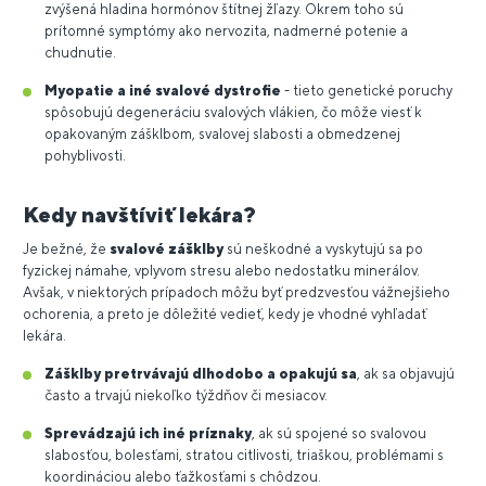
zvýšená hladina hormónov štítnej žľazy. Okrem toho sú
prítomné symptómy ako nervozita, nadmerné potenie a
chudnutie.
Myopatie a iné svalové dystrofie
- tieto genetické poruchy
spôsobujú degeneráciu svalových vlákien, čo môže viesť k
opakovaným zášklbom, svalovej slabosti a obmedzenej
pohyblivosti.
Kedy navštíviť lekára?
Je bežné, že
svalové zášklby
sú neškodné a vyskytujú sa po
fyzickej námahe, vplyvom stresu alebo nedostatku minerálov.
Avšak, v niektorých prípadoch môžu byť predzvesťou vážnejšieho
ochorenia, a preto je dôležité vedieť, kedy je vhodné vyhľadať
lekára.
Zášklby pretrvávajú dlhodobo a opakujú sa
, ak sa objavujú
často a trvajú niekoľko týždňov či mesiacov.
Sprevádzajú ich iné príznaky
, ak sú spojené so svalovou
slabosťou, bolesťami, stratou citlivosti, triaškou, problémami s
koordináciou alebo ťažkosťami s chôdzou.