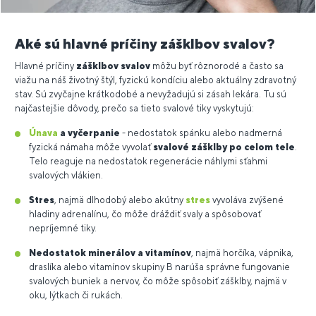
Aké sú hlavné príčiny zášklbov svalov?
Hlavné príčiny
zášklbov svalov
môžu byť rôznorodé a často sa
viažu na náš životný štýl, fyzickú kondíciu alebo aktuálny zdravotný
stav. Sú zvyčajne krátkodobé a nevyžadujú si zásah lekára. Tu sú
najčastejšie dôvody, prečo sa tieto svalové tiky vyskytujú:
Únava
a vyčerpanie
- nedostatok spánku alebo nadmerná
fyzická námaha môže vyvolať
svalové zášklby po celom tele
.
Telo reaguje na nedostatok regenerácie náhlymi sťahmi
svalových vlákien.
Stres
, najmä dlhodobý alebo akútny
stres
vyvoláva zvýšené
hladiny adrenalínu, čo môže dráždiť svaly a spôsobovať
nepríjemné tiky.
Nedostatok minerálov a vitamínov
, najmä horčíka, vápnika,
draslíka alebo vitamínov skupiny B narúša správne fungovanie
svalových buniek a nervov, čo môže spôsobiť zášklby, najmä v
oku, lýtkach či rukách.