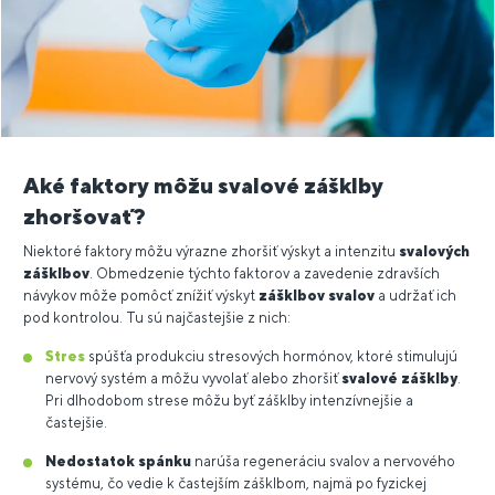
Aké faktory môžu svalové zášklby
zhoršovať?
Niektoré faktory môžu výrazne zhoršiť výskyt a intenzitu
svalových
zášklbov
. Obmedzenie týchto faktorov a zavedenie zdravších
návykov môže pomôcť znížiť výskyt
zášklbov svalov
a udržať ich
pod kontrolou. Tu sú najčastejšie z nich:
Stres
spúšťa produkciu stresových hormónov, ktoré stimulujú
nervový systém a môžu vyvolať alebo zhoršiť
svalové zášklby
.
Pri dlhodobom strese môžu byť zášklby intenzívnejšie a
častejšie.
Nedostatok spánku
narúša regeneráciu svalov a nervového
systému, čo vedie k častejším zášklbom, najmä po fyzickej