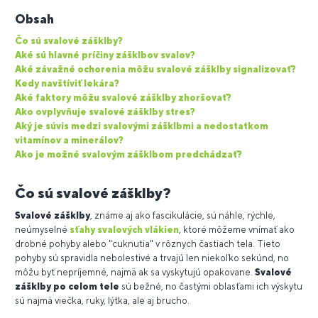
Obsah
Čo sú svalové zášklby?
Aké sú hlavné príčiny zášklbov svalov?
Aké závažné ochorenia môžu svalové zášklby signalizovať?
Kedy navštíviť lekára?
Aké faktory môžu svalové zášklby zhoršovať?
Ako ovplyvňuje svalové zášklby stres?
Aký je súvis medzi svalovými zášklbmi a nedostatkom
vitamínov a minerálov?
Ako je možné svalovým zášklbom predchádzať?
Čo sú svalové zášklby?
Svalové zášklby
, známe aj ako fascikulácie, sú náhle, rýchle,
neúmyselné
sťahy svalových vlákien
, ktoré môžeme vnímať ako
drobné pohyby alebo "cuknutia" v rôznych častiach tela. Tieto
pohyby sú spravidla nebolestivé a trvajú len niekoľko sekúnd, no
môžu byť nepríjemné, najmä ak sa vyskytujú opakovane.
Svalové
zášklby po celom tele
sú bežné, no častými oblasťami ich výskytu
sú najmä viečka, ruky, lýtka, ale aj brucho.