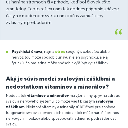
usínaní na stromoch či v prírode, keď bol človek ešte
zraniteľný. Tento reflex nám tak dodnes pripomína dávne
časy a v modernom svete nám občas zamieša sny
zvláštnym prebudením.
Psychická únava
, najmä
stres
spojený s úzkosťou alebo
nervozitou môže spôsobiť únavu nielen psychickú, ale aj
fyzickú, čo následne môže spôsobiť vyšší výskyt zášklbov.
Aký je súvis medzi svalovými zášklbmi a
nedostatkom vitamínov a minerálov?
Nedostatok
vitamínov a minerálov
má významný vplyv na zdravie
svalov a nervového systému, čo môže viesť k častým
svalovým
zášklbom
. Niektoré vitamíny a minerály sú kľúčové pre správne
fungovanie svalov a nervov, a ich nedostatok môže narušiť prenos
nervových impulzov alebo spôsobovať nadmernú podráždenosť
svalov.