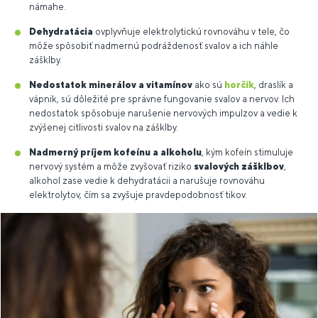
námahe.
Dehydratácia
ovplyvňuje elektrolytickú rovnováhu v tele, čo
môže spôsobiť nadmernú podráždenosť svalov a ich náhle
zášklby.
Nedostatok minerálov a vitamínov
ako sú
horčík
, draslík a
vápnik, sú dôležité pre správne fungovanie svalov a nervov. Ich
nedostatok spôsobuje narušenie nervových impulzov a vedie k
zvýšenej citlivosti svalov na zášklby.
Nadmerný príjem kofeínu a alkoholu
, kým kofeín stimuluje
nervový systém a môže zvyšovať riziko
svalových zášklbov
,
alkohol zase vedie k dehydratácii a narušuje rovnováhu
elektrolytov, čím sa zvyšuje pravdepodobnosť tikov.