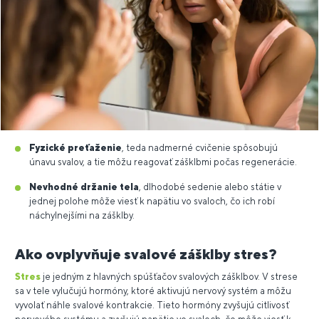
Fyzické preťaženie
, teda nadmerné cvičenie spôsobujú
únavu svalov, a tie môžu reagovať zášklbmi počas regenerácie.
Nevhodné držanie tela
, dlhodobé sedenie alebo státie v
jednej polohe môže viesť k napätiu vo svaloch, čo ich robí
náchylnejšími na zášklby.
Ako ovplyvňuje svalové zášklby stres?
Stres
je jedným z hlavných spúšťačov svalových zášklbov. V strese
sa v tele vylučujú hormóny, ktoré aktivujú nervový systém a môžu
vyvolať náhle svalové kontrakcie. Tieto hormóny zvyšujú citlivosť