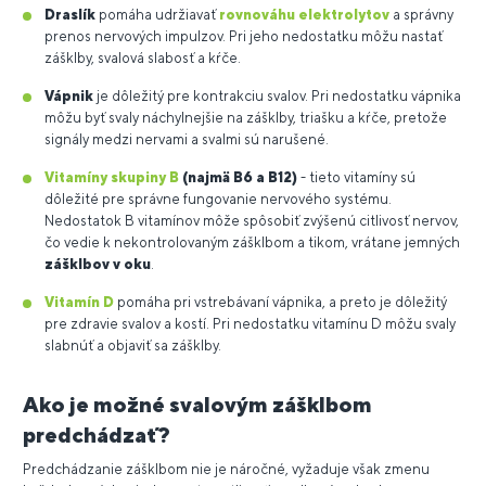
Draslík
pomáha udržiavať
rovnováhu elektrolytov
a správny
prenos nervových impulzov. Pri jeho nedostatku môžu nastať
zášklby, svalová slabosť a kŕče.
Vápnik
je dôležitý pre kontrakciu svalov. Pri nedostatku vápnika
môžu byť svaly náchylnejšie na zášklby, triašku a kŕče, pretože
signály medzi nervami a svalmi sú narušené.
Vitamíny skupiny B
(najmä B6 a B12)
- tieto vitamíny sú
dôležité pre správne fungovanie nervového systému.
Nedostatok B vitamínov môže spôsobiť zvýšenú citlivosť nervov,
čo vedie k nekontrolovaným zášklbom a tikom, vrátane jemných
zášklbov v oku
.
Vitamín D
pomáha pri vstrebávaní vápnika, a preto je dôležitý
pre zdravie svalov a kostí. Pri nedostatku vitamínu D môžu svaly
slabnúť a objaviť sa zášklby.
Ako je možné svalovým zášklbom
predchádzať?
Predchádzanie zášklbom nie je náročné, vyžaduje však zmenu