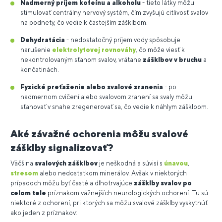
Nadmerný príjem kofeínu a alkoholu
- tieto látky môžu
stimulovať centrálny nervový systém, čím zvyšujú citlivosť svalov
na podnety, čo vedie k častejším zášklbom.
Dehydratácia
- nedostatočný príjem vody spôsobuje
narušenie
elektrolytovej rovnováhy
, čo môže viesť k
nekontrolovaným sťahom svalov, vrátane
zášklbov v bruchu
a
končatinách.
Fyzické preťaženie alebo svalové zranenia
- po
nadmernom cvičení alebo svalovom zranení sa svaly môžu
sťahovať v snahe zregenerovať sa, čo vedie k náhlym zášklbom.
Aké závažné ochorenia môžu svalové
zášklby signalizovať?
Väčšina
svalových zášklbov
je neškodná a súvisí s
únavou
,
stresom
alebo nedostatkom minerálov. Avšak v niektorých
prípadoch môžu byť časté a dlhotrvajúce
zášklby svalov po
celom tele
príznakom vážnejších neurologických ochorení. Tu sú
niektoré z ochorení, pri ktorých sa môžu svalové zášklby vyskytnúť
ako jeden z príznakov: