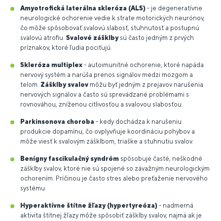
Amyotrofická laterálna skleróza (ALS)
- je degeneratívne
neurologické ochorenie vedie k strate motorických neurónov,
čo môže spôsobovať svalovú slabosť, stuhnutosť a postupnú
svalovú atrofiu.
Svalové zášklby
sú často jedným z prvých
príznakov, ktoré ľudia pociťujú.
Skleróza multiplex
- autoimunitné ochorenie, ktoré napáda
nervový systém a narúša prenos signálov medzi mozgom a
telom.
Zášklby svalov
môžu byť jedným z prejavov narušenia
nervových signálov a často sú sprevádzané problémami s
rovnováhou, zníženou citlivosťou a svalovou slabosťou.
Parkinsonova choroba
- kedy dochádza k narušeniu
produkcie dopamínu, čo ovplyvňuje koordináciu pohybov a
môže viesť k svalovým zášklbom, triaške a stuhnutiu svalov.
Benígny fascikulačný syndróm
spôsobuje časté, neškodné
zášklby svalov, ktoré nie sú spojené so závažným neurologickým
ochorením. Príčinou je často stres alebo preťaženie nervového
systému.
Hyperaktívne štítne žľazy (hypertyreóza)
- nadmerná
aktivita štítnej žľazy môže spôsobiť zášklby svalov, najmä ak je