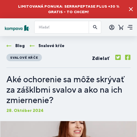
LIMITOVANÁ PONUKA: SERRAPEPTASE PLUS +30 %
GRATIS – TO CHCEM!
Prihlásiť
sa
Košík
Me
Blog
Svalové kŕče
Zdielať
SVALOVÉ KŔČE
Aké ochorenie sa môže skrývať
za zášklbmi svalov a ako na ich
zmiernenie?
28. Október 2024