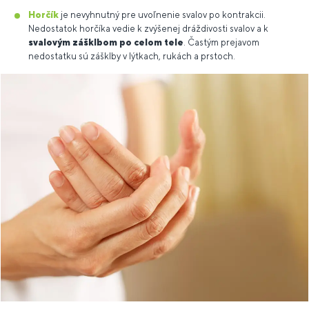
Horčík
je nevyhnutný pre uvoľnenie svalov po kontrakcii.
Nedostatok horčíka vedie k zvýšenej dráždivosti svalov a k
svalovým zášklbom po celom tele
. Častým prejavom
nedostatku sú zášklby v lýtkach, rukách a prstoch.