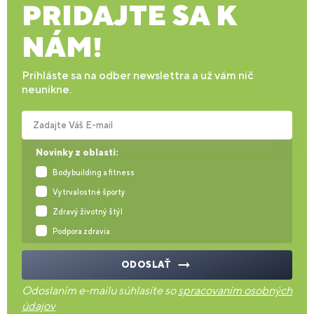
PRIDAJTE SA K
NÁM!
Prihláste sa na odber newslettra a už vám nič
neunikne.
Zadajte Váš E-mail
Novinky z oblasti:
Bodybuilding a fitness
Vytrvalostné športy
Zdravý životný štýl
Podpora zdravia
ODOSLAŤ
Odoslaním e-mailu súhlasíte so
spracovaním osobných
údajov