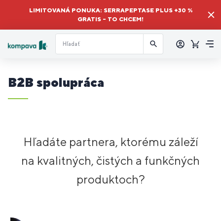
LIMITOVANÁ PONUKA: SERRAPEPTASE PLUS +30 %
GRATIS – TO CHCEM!
Prihlásiť
sa
Košík
Me
B2B spolupráca
Hľadáte partnera, ktorému záleží
na kvalitných, čistých a funkčných
produktoch?