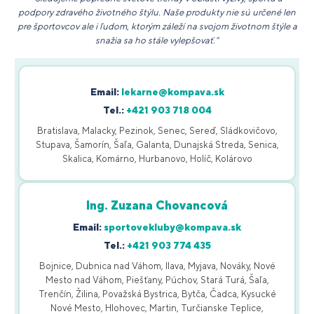
podpory zdravého životného štýlu. Naše produkty nie sú určené len
pre športovcov ale i ľudom, ktorým záleží na svojom životnom štýle a
snažia sa ho stále vylepšovať."
Email:
lekarne@kompava.sk
Tel.:
+421 903 718 004
Bratislava, Malacky, Pezinok, Senec, Sereď, Sládkovičovo,
Stupava, Šamorín, Šaľa, Galanta, Dunajská Streda, Senica,
Skalica, Komárno, Hurbanovo, Holíč, Kolárovo
Ing. Zuzana Chovancová
Email:
sportovekluby@kompava.sk
Tel.:
+421 903 774 435
Bojnice, Dubnica nad Váhom, Ilava, Myjava, Nováky, Nové
Mesto nad Váhom, Piešťany, Púchov, Stará Turá, Šaľa,
Trenčín, Žilina, Považská Bystrica, Bytča, Čadca, Kysucké
Nové Mesto, Hlohovec, Martin, Turčianske Teplice,