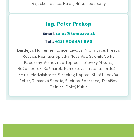
Rajecké Teplice, Rajec, Nitra, Topoľčany
Ing. Peter Prekop
Email:
sales@kompava.sk
Tel.:
+421 903 491 890
Bardejov, Humenné, Košice, Levoča, Michalovce, Prešov,
Revúca, Rožňava, Spišská Nová Ves, Svidník, Veľké
Kapušany, Vranov nad Topľou, Liptovský Mikuláš,
Ružomberok, Kežmarok, Námestovo, Trstená, Tvrdošín,
Snina, Medzilaborce, Stropkov, Poprad, Stará Ľubovňa,
Poltár, Rimavská Sobota, Sabinov, Sobrance, Trebišov,
Gelnica, Dolný Kubín