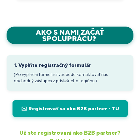
produktový feed, na objednávanie produktov
môžete používať systém EDI alebo B2B zónu v e-
shope.
AKO S NAMI ZAČAŤ
SPOLUPRÁCU?
1. Vyplňte registračný formulár
(Po vyplnení formulára vás bude kontaktovať náš
obchodný zástupca z príslušného regiónu.)
✉️ Registrovať sa ako B2B partner - TU
Už ste registrovaní ako B2B partner?