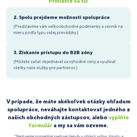
Prihláste sa tu!
2. Spolu prejdeme možnosti spolupráce
(Predstavíme vám veľkoobchodné podmienky a cenník na
mieru podľa typu vašej prevádzky.)
3. Získanie prístupu do B2B zóny
(Môžete začať objednávať za výhodné ceny a využívať
všetky naše služby pre partnerov.)
V prípade, že máte akékoľvek otázky ohľadom
spolupráce, neváhajte kontaktovať jedného z
našich obchodných zástupcov, alebo
vyplňte
formulár
a my sa vám ozveme.
"Sledujeme popredné svetové trendy v oblasti výživy, športu a