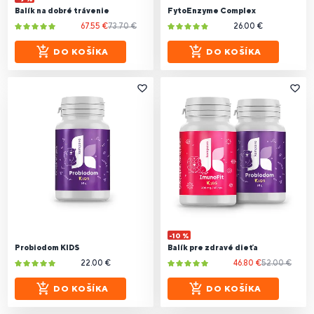
Balík na dobré trávenie
FytoEnzyme Complex
67.55 €
73.70 €
26.00 €
DO KOŠÍKA
DO KOŠÍKA
-10 %
Probiodom KIDS
Balík pre zdravé dieťa
22.00 €
46.80 €
52.00 €
DO KOŠÍKA
DO KOŠÍKA