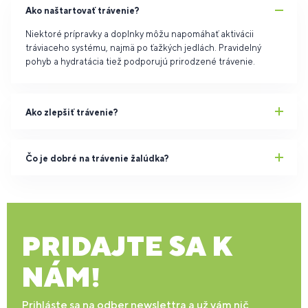
Ako naštartovať trávenie?
Niektoré prípravky a doplnky môžu napomáhať aktivácii
tráviaceho systému, najmä po ťažkých jedlách. Pravidelný
pohyb a hydratácia tiež podporujú prirodzené trávenie.
Ako zlepšiť trávenie?
Čo je dobré na trávenie žalúdka?
PRIDAJTE SA K
NÁM!
Prihláste sa na odber newslettra a už vám nič