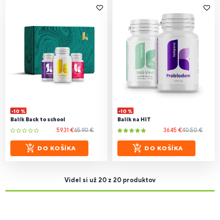
-10 %
-10 %
Balík Back to school
Balík na HIT
59.31 €
65.90 €
36.45 €
40.50 €
DO KOŠÍKA
DO KOŠÍKA
Videl si už 20 z 20 produktov