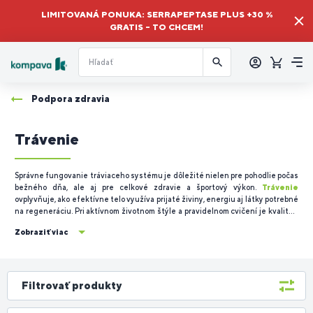
LIMITOVANÁ PONUKA: SERRAPEPTASE PLUS +30 %
GRATIS – TO CHCEM!
Prihlásiť
sa
Košík
Me
Podpora zdravia
Trávenie
Správne fungovanie tráviaceho systému je dôležité nielen pre pohodlie počas
bežného dňa, ale aj pre celkové zdravie a športový výkon.
Trávenie
ovplyvňuje, ako efektívne telo využíva prijaté živiny, energiu aj látky potrebné
na regeneráciu. Pri aktívnom životnom štýle a pravidelnom cvičení je kvalitné
trávenie dôležitou súčasťou správne nastavenej
športovej výživy
.
Zobraziť viac
Filtrovať produkty