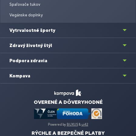
Spaľovače tukov
Vegánske doplnky
Vytrvalostné športy
Zdravý životný štýl
Podpora zdravia
Kompava
OVERENÉ A DÔVERYHODNÉ
Powered by
BUXUS
&
ui42
RÝCHLE A BEZPEČNÉ PLATBY