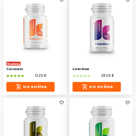
Novinka
Curcumin
Liverdom
13.20 €
28.00 €
DO KOŠÍKA
DO KOŠÍKA