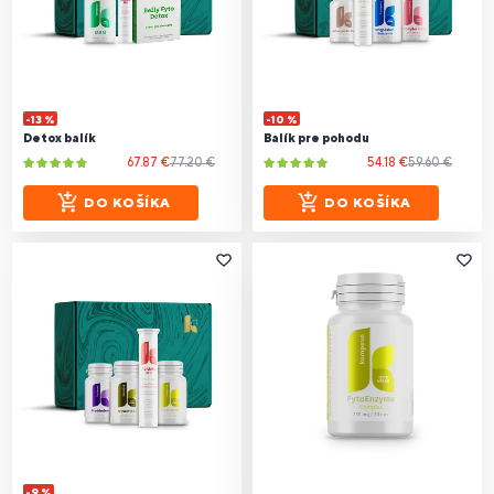
-13 %
-10 %
Detox balík
Balík pre pohodu
67.87 €
77.20 €
54.18 €
59.60 €
DO KOŠÍKA
DO KOŠÍKA
-9 %