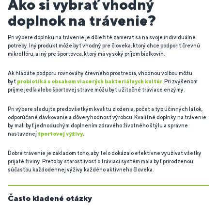
Ako si vybrať vhodný
doplnok na trávenie?
Pri výbere doplnku na trávenie je dôležité zamerať sa na svoje individuálne
potreby. Iný produkt môže byť vhodný pre človeka, ktorý chce podporiť črevnú
mikroflóru, a iný pre športovca, ktorý má vysoký príjem bielkovín.
Ak hľadáte podporu rovnováhy črevného prostredia, vhodnou voľbou môžu
byť
probiotiká s obsahom viacerých bakteriálnych kultúr
. Pri zvýšenom
príjme jedla alebo športovej strave môžu byť užitočné tráviace enzýmy.
Pri výbere sledujte predovšetkým kvalitu zloženia, počet a typ účinných látok,
odporúčané dávkovanie a dôveryhodnosť výrobcu. Kvalitné doplnky na trávenie
by mali byť jednoduchým doplnením zdravého životného štýlu a správne
nastavenej
športovej výživy
.
Dobré trávenie je základom toho, aby telo dokázalo efektívne využívať všetky
prijaté živiny. Preto by starostlivosť o tráviaci systém mala byť prirodzenou
súčasťou každodennej výživy každého aktívneho človeka.
Často kladené otázky