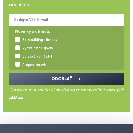
neunikne.
Zadajte Váš E-mail
Novinky z oblasti:
Bodybuilding a fitness
Vytrvalostné športy
Zdravý životný štýl
Podpora zdravia
ODOSLAŤ
Odoslaním e-mailu súhlasíte so
spracovaním osobných
údajov