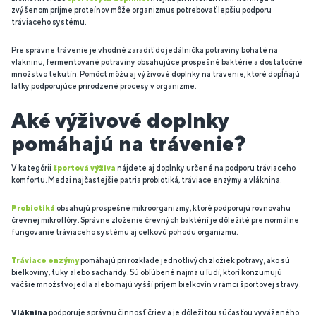
zvýšenom príjme proteínov môže organizmus potrebovať lepšiu podporu
tráviaceho systému.
Pre správne trávenie je vhodné zaradiť do jedálnička potraviny bohaté na
vlákninu, fermentované potraviny obsahujúce prospešné baktérie a dostatočné
množstvo tekutín. Pomôcť môžu aj výživové doplnky na trávenie, ktoré dopĺňajú
látky podporujúce prirodzené procesy v organizme.
Aké výživové doplnky
pomáhajú na trávenie?
V kategórii
športová výživa
nájdete aj doplnky určené na podporu tráviaceho
komfortu. Medzi najčastejšie patria probiotiká, tráviace enzýmy a vláknina.
Probiotiká
obsahujú prospešné mikroorganizmy, ktoré podporujú rovnováhu
črevnej mikroflóry. Správne zloženie črevných baktérií je dôležité pre normálne
fungovanie tráviaceho systému aj celkovú pohodu organizmu.
Tráviace enzýmy
pomáhajú pri rozklade jednotlivých zložiek potravy, ako sú
bielkoviny, tuky alebo sacharidy. Sú obľúbené najmä u ľudí, ktorí konzumujú
väčšie množstvo jedla alebo majú vyšší príjem bielkovín v rámci športovej stravy.
Vláknina
podporuje správnu činnosť čriev a je dôležitou súčasťou vyváženého