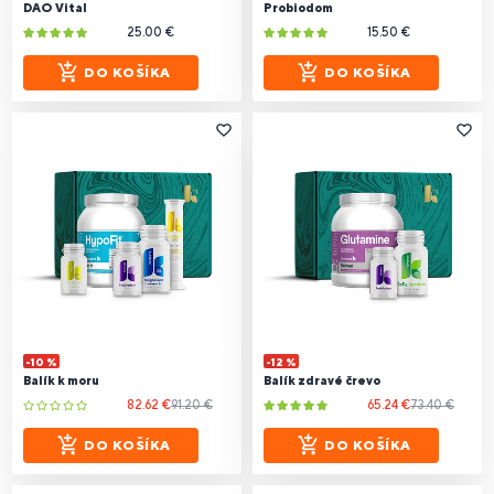
DAO Vital
Probiodom
25.00 €
15.50 €
DO KOŠÍKA
DO KOŠÍKA
-10 %
-12 %
Balík k moru
Balík zdravé črevo
82.62 €
91.20 €
65.24 €
73.40 €
DO KOŠÍKA
DO KOŠÍKA