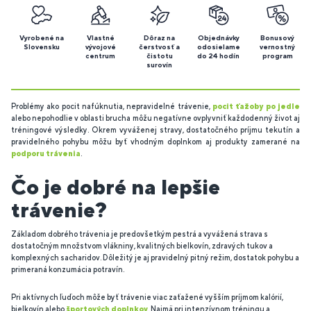
Vyrobené na
Vlastné
Dôraz na
Objednávky
Bonusový
Slovensku
vývojové
čerstvosť a
odosielame
vernostný
centrum
čistotu
do 24 hodín
program
surovín
Problémy ako pocit nafúknutia, nepravidelné trávenie,
pocit ťažoby po jedle
alebo nepohodlie v oblasti brucha môžu negatívne ovplyvniť každodenný život aj
tréningové výsledky. Okrem vyváženej stravy, dostatočného príjmu tekutín a
pravidelného pohybu môžu byť vhodným doplnkom aj produkty zamerané na
podporu trávenia
.
Čo je dobré na lepšie
trávenie?
Základom dobrého trávenia je predovšetkým pestrá a vyvážená strava s
dostatočným množstvom vlákniny, kvalitných bielkovín, zdravých tukov a
komplexných sacharidov. Dôležitý je aj pravidelný pitný režim, dostatok pohybu a
primeraná konzumácia potravín.
Pri aktívnych ľuďoch môže byť trávenie viac zaťažené vyšším príjmom kalórií,
bielkovín alebo
športových doplnkov
. Najmä pri intenzívnom tréningu a