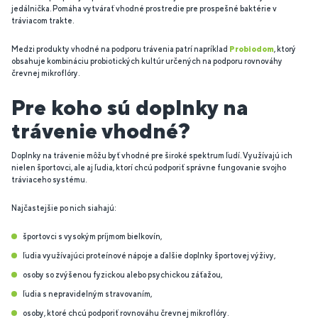
jedálnička. Pomáha vytvárať vhodné prostredie pre prospešné baktérie v
tráviacom trakte.
Medzi produkty vhodné na podporu trávenia patrí napríklad
Probiodom
, ktorý
obsahuje kombináciu probiotických kultúr určených na podporu rovnováhy
črevnej mikroflóry.
Pre koho sú doplnky na
trávenie vhodné?
Doplnky na trávenie môžu byť vhodné pre široké spektrum ľudí. Využívajú ich
nielen športovci, ale aj ľudia, ktorí chcú podporiť správne fungovanie svojho
tráviaceho systému.
Najčastejšie po nich siahajú:
športovci s vysokým príjmom bielkovín,
ľudia využívajúci proteínové nápoje a ďalšie doplnky športovej výživy,
osoby so zvýšenou fyzickou alebo psychickou záťažou,
ľudia s nepravidelným stravovaním,
osoby, ktoré chcú podporiť rovnováhu črevnej mikroflóry.