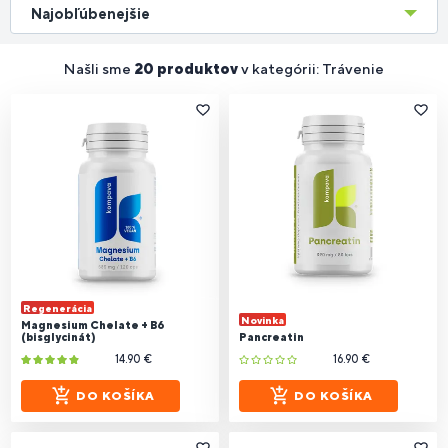
Najobľúbenejšie
Našli sme
20 produktov
v kategórii: Trávenie
Regenerácia
Novinka
Magnesium Chelate + B6
(bisglycinát)
Pancreatin
14.90 €
16.90 €
DO KOŠÍKA
DO KOŠÍKA