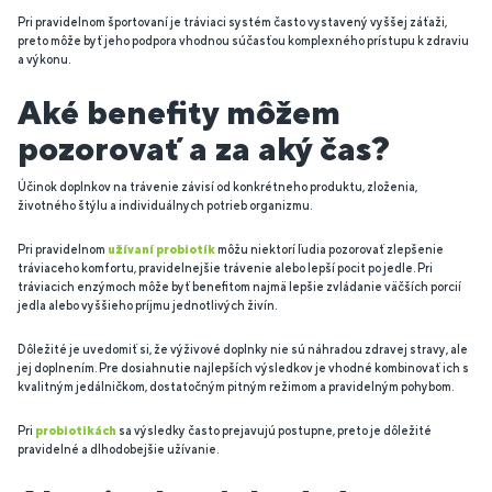
Pri pravidelnom športovaní je tráviaci systém často vystavený vyššej záťaži,
preto môže byť jeho podpora vhodnou súčasťou komplexného prístupu k zdraviu
a výkonu.
Aké benefity môžem
pozorovať a za aký čas?
Účinok doplnkov na trávenie závisí od konkrétneho produktu, zloženia,
životného štýlu a individuálnych potrieb organizmu.
Pri pravidelnom
užívaní probiotík
môžu niektorí ľudia pozorovať zlepšenie
tráviaceho komfortu, pravidelnejšie trávenie alebo lepší pocit po jedle. Pri
tráviacich enzýmoch môže byť benefitom najmä lepšie zvládanie väčších porcií
jedla alebo vyššieho príjmu jednotlivých živín.
Dôležité je uvedomiť si, že výživové doplnky nie sú náhradou zdravej stravy, ale
jej doplnením. Pre dosiahnutie najlepších výsledkov je vhodné kombinovať ich s
kvalitným jedálničkom, dostatočným pitným režimom a pravidelným pohybom.
Pri
probiotikách
sa výsledky často prejavujú postupne, preto je dôležité
pravidelné a dlhodobejšie užívanie.