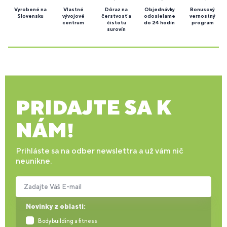
Vyrobené na
Vlastné
Dôraz na
Objednávky
Bonusový
Slovensku
vývojové
čerstvosť a
odosielame
vernostný
centrum
čistotu
do 24 hodín
program
surovín
PRIDAJTE SA K
NÁM!
Prihláste sa na odber newslettra a už vám nič
neunikne.
Zadajte Váš E-mail
Novinky z oblasti:
Bodybuilding a fitness