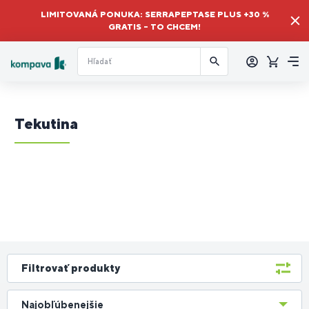
LIMITOVANÁ PONUKA: SERRAPEPTASE PLUS +30 %
GRATIS – TO CHCEM!
Prihlásiť
sa
Košík
Me
Tekutina
Filtrovať produkty
Najobľúbenejšie