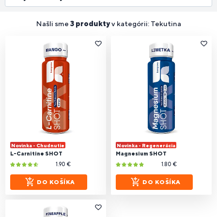
Našli sme
3 produkty
v kategórii: Tekutina
Novinka - Chudnutie
Novinka - Regenerácia
L-Carnitine SHOT
Magnesium SHOT
1.90 €
1.80 €
DO KOŠÍKA
DO KOŠÍKA