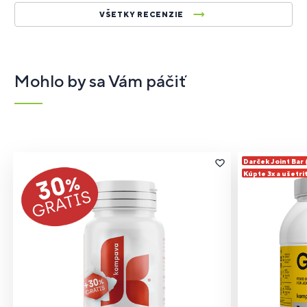
VŠETKY RECENZIE
Mohlo by sa Vám páčiť
Darček Joint Bar
Kúpte 3x a ušetri