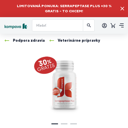
LIMITOVANÁ PONUKA: SERRAPEPTASE PLUS +30 %
GRATIS – TO CHCEM!
Prihlásiť
sa
Košík
Me
Podpora zdravia
Veterinárne prípravky