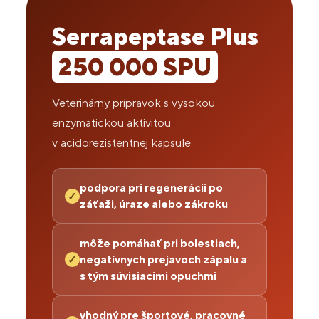
Serrapeptase Plus
250 000 SPU
Veterinárny prípravok s vysokou
enzymatickou aktivitou
v acidorezistentnej kapsule.
podpora pri regenerácii po
✓
záťaži, úraze alebo zákroku
môže pomáhať pri bolestiach,
negatívnych prejavoch zápalu a
✓
s tým súvisiacimi opuchmi
vhodný pre športové, pracovné