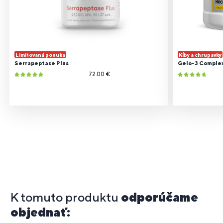
Limitovaná ponuka
Kĺby a chrupavky
Serrapeptase Plus
Gelo-3 Comple
72.00 €
K tomuto produktu
odporúčame
objednať: