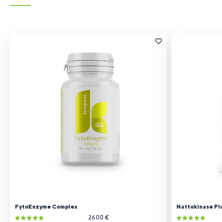
FytoEnzyme Complex
Nattokinase Pl
26.00 €