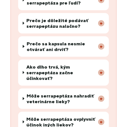
serrapeptáza pre ľudí?
Prečo je dôležité podávať
+
serrapeptázu nalačno?
Prečo sa kapsula nesmie
+
otvárať ani drviť?
Ako dlho trvá, kým
serrapeptáza začne
+
účinkovať?
Môže serrapeptáza nahradiť
+
veterinárne lieky?
Môže serrapeptáza ovplyvniť
+
účinok iných liekov?