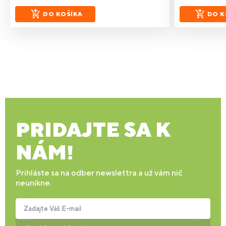
DO KOŠÍKA
DO K
PRIDAJTE SA K
NÁM!
Prihláste sa na odber newslettra a už vám nič
neunikne.
Zadajte Váš E-mail