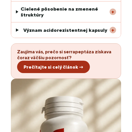
Cielené pôsobenie na zmenené
+
štruktúry
Význam acidorezistentnej kapsuly
+
Zaujíma vás, prečo si serrapeptáza získava
čoraz väčšiu pozornosť?
Prečítajte si celý článok →