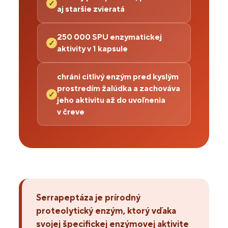
✓
aj staršie zvieratá
250 000 SPU enzymatickej
✓
aktivity v 1 kapsule
chráni citlivý enzým pred kyslým
prostredím žalúdka a zachováva
✓
jeho aktivitu až do uvoľnenia
v čreve
Serrapeptáza je prírodný
proteolytický enzým, ktorý vďaka
svojej špecifickej enzýmovej aktivite