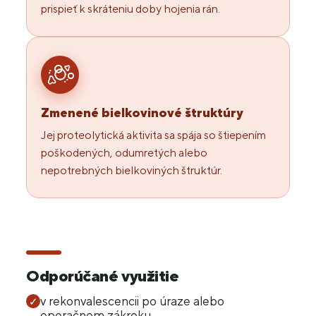
prispieť k skráteniu doby hojenia rán.
Zmenené bielkovinové štruktúry
Jej proteolytická aktivita sa spája so štiepením
poškodených, odumretých alebo
nepotrebných bielkoviných štruktúr.
Odporúčané využitie
v rekonvalescencii po úraze alebo
✓
operačnom zákroku