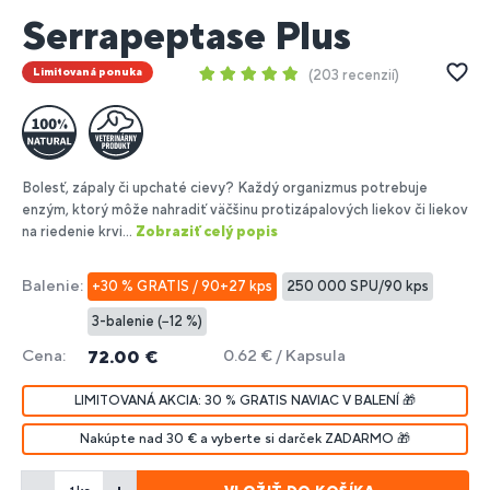
Serrapeptase Plus
Limitovaná ponuka
203 recenzií
Bolesť, zápaly či upchaté cievy? Každý organizmus potrebuje
enzým, ktorý môže nahradiť väčšinu protizápalových liekov či liekov
na riedenie krvi...
Zobraziť celý popis
Balenie:
+30 % GRATIS / 90+27 kps
250 000 SPU/90 kps
3-balenie (−12 %)
Cena:
0.62 € / Kapsula
72.00 €
LIMITOVANÁ AKCIA: 30 % GRATIS NAVIAC V BALENÍ 🎁
Nakúpte nad 30 € a vyberte si darček ZADARMO 🎁