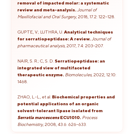
removal of impacted molar: a systematic
review and meta-analysis.
Journal of
Maxillofacial and Oral Surgery
, 2018, 17.2: 122–128.
GUPTE, V.; LUTHRA, U.
Analytical techniques
for serratiopeptidase: A review.
Journal of
pharmaceutical analysis
, 2017, 7.4: 203–207.
NAIR, S. R.; C, S. D.
Serratiopeptidase: an
integrated view of multifaceted
therapeutic enzyme.
Biomolecules
, 2022, 12.10:
1468.
ZHAO, L.-L., et al.
Biochemical properties and
potential applications of an organic
solvent-tolerant lipase isolated from
Serratia marcescens
ECU1010.
Process
Biochemistry
, 2008, 43.6: 626–633.