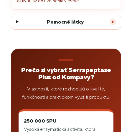
aktivitu až do uvoľnenia v čreve.
Pomocné látky
+
Prečo si vybrať Serrapeptase
Plus od Kompavy?
Vlastnosti, ktoré rozhodujú o kvalite,
funkčnosti a praktickom využití produktu.
250 000 SPU
Vysoká enzymatická aktivita, ktorá