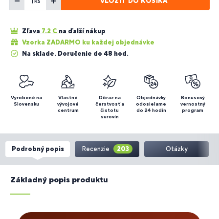
VLOŽIŤ DO KOŠÍKA
ks
Zľava
7.2
€
na ďalší nákup
Vzorka ZADARMO ku každej objednávke
Na sklade. Doručenie do 48 hod.
Vyrobené na
Vlastné
Dôraz na
Objednávky
Bonusový
Slovensku
vývojové
čerstvosť a
odosielame
vernostný
centrum
čistotu
do 24 hodín
program
surovín
Podrobný popis
Recenzie
203
Otázky
Základný popis produktu