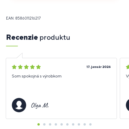
EAN: 8586011216217
Recenzie
produktu
5
5
17. január 2026
hviezdičiek
h
Som spokojná s výrobkom
V
Olga M.