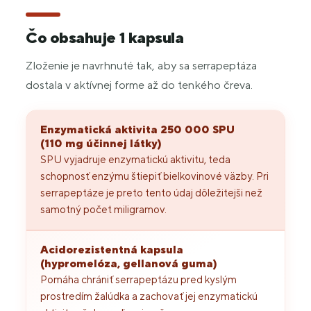
Čo obsahuje 1 kapsula
Zloženie je navrhnuté tak, aby sa serrapeptáza
dostala v aktívnej forme až do tenkého čreva.
Enzymatická aktivita 250 000 SPU
(110 mg účinnej látky)
SPU vyjadruje enzymatickú aktivitu, teda
schopnosť enzýmu štiepiť bielkovinové väzby. Pri
serrapeptáze je preto tento údaj dôležitejši než
samotný počet miligramov.
Acidorezistentná kapsula
(hypromelóza, gellanová guma)
Pomáha chrániť serrapeptázu pred kyslým
prostredím žalúdka a zachovať jej enzymatickú