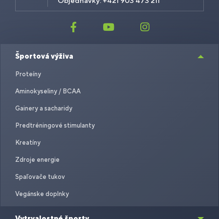
Objednávky: +421 903 473 211
Športová výživa
Proteíny
Aminokyseliny / BCAA
Gainery a sacharidy
Predtréningové stimulanty
Kreatíny
Zdroje energie
Spaľovače tukov
Vegánske doplnky
Vytrvalostné športy