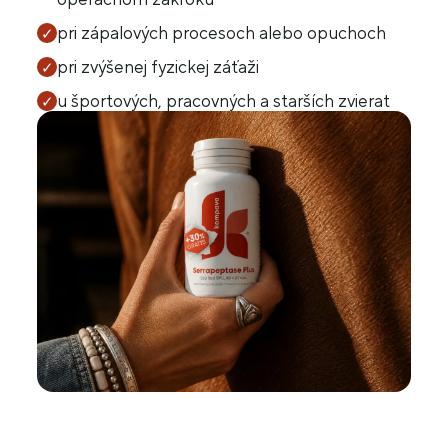
pri zápalových procesoch alebo opuchoch
✓
pri zvýšenej fyzickej záťaži
✓
u športových, pracovných a starších zvierat
✓