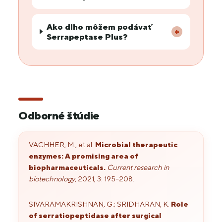
Ako dlho môžem podávať
+
Serrapeptase Plus?
Odborné štúdie
VACHHER, M., et al.
Microbial therapeutic
enzymes: A promising area of
biopharmaceuticals.
Current research in
biotechnology
, 2021, 3: 195–208.
SIVARAMAKRISHNAN, G.; SRIDHARAN, K.
Role
of serratiopeptidase after surgical