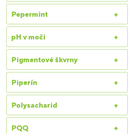
Pepermint
+
pH v moči
+
Pigmentové škvrny
+
Piperín
+
Polysacharid
+
PQQ
+