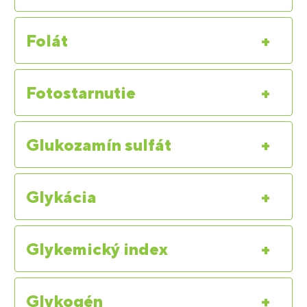
Folát
+
Fotostarnutie
+
Glukozamín sulfát
+
Glykácia
+
Glykemický index
+
Glykogén
+