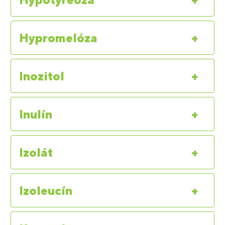
Hypromelóza
+
Inozitol
+
Inulín
+
Izolát
+
Izoleucín
+