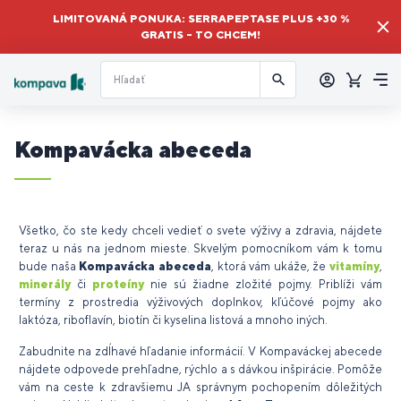
LIMITOVANÁ PONUKA: SERRAPEPTASE PLUS +30 %
GRATIS – TO CHCEM!
Prihlásiť
sa
Košík
Me
Kompavácka abeceda
Všetko, čo ste kedy chceli vedieť o svete výživy a zdravia, nájdete
teraz u nás na jednom mieste. Skvelým pomocníkom vám k tomu
bude naša
Kompavácka abeceda
, ktorá vám ukáže, že
vitamíny
,
minerály
či
proteíny
nie sú žiadne zložité pojmy. Priblíži vám
termíny z prostredia výživových doplnkov, kľúčové pojmy ako
laktóza, riboflavín, biotín či kyselina listová a mnoho iných.
Zabudnite na zdĺhavé hľadanie informácií. V Kompaváckej abecede
nájdete odpovede prehľadne, rýchlo a s dávkou inšpirácie. Pomôže
vám na ceste k zdravšiemu JA správnym pochopením dôležitých