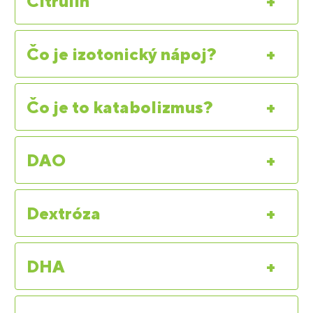
Citrulín
+
Čo je izotonický nápoj?
+
Čo je to katabolizmus?
+
DAO
+
Dextróza
+
DHA
+