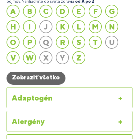
pojmov. Nahliadnite do sveta zdravia
od A po Z
.
A
B
C
D
E
F
G
H
I
J
K
L
M
N
O
P
Q
R
S
T
U
V
W
X
Y
Z
Zobraziť všetko
Adaptogén
+
Alergény
+