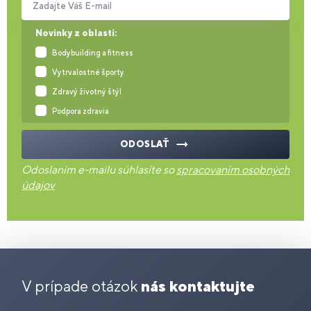
Zadajte Váš E-mail
Novinky z oblasti:
Bodybuilding a fitness
Vytrvalostné športy
Zdravý životný štýl
Podpora zdravia
ODOSLAŤ
Odoslaním e-mailu súhlasíte so
spracovaním osobných
údajov
V prípade otázok
nás kontaktujte