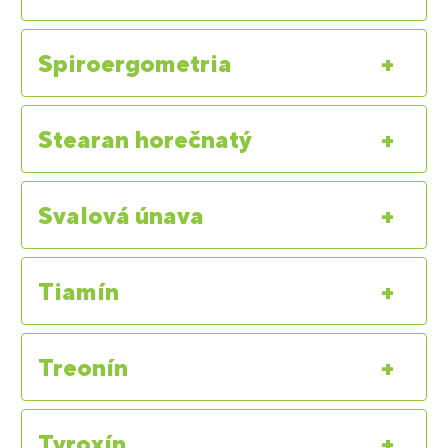
Spiroergometria
+
Stearan horečnatý
+
Svalová únava
+
Tiamín
+
Treonín
+
Tyroxín
+