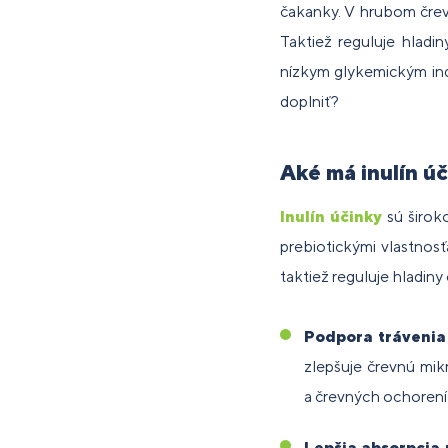
čakanky. V hrubom čreve
Taktiež reguluje hladi
Doplnky
Pre ľudí s
D
nízkym glykemickým in
Športové
Longevity
P
stravy na
laktózovou
Vy
Di
st
nápoje
(dlhovekosť)
ce
doplniť?
cvičenie
intoleranciou
pr
Aké má inulín ú
D
Podpora
Doplnky
P
st
pamäte a
stravy pre
p
v
Inulín účinky
sú širok
sústredenia
začiatočníkov
a
prebiotickými vlastnosť
taktiež reguluje hladiny 
Podpora trávenia
zlepšuje črevnú mikr
a črevných ochorení 
Lepšia absorpcia