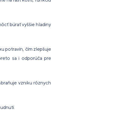
ôcť búrať vyššie hladiny
xu potravín, čím zlepšuje
preto sa i odporúča pre
abraňuje vzniku rôznych
hudnutí.