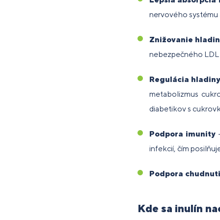
nervového systému a 
Znižovanie hladin
nebezpečného LDL c
Regulácia hladiny
metabolizmus cukrov
diabetikov s cukrovk
Podpora imunity
–
infekcií, čím posilňu
Podpora chudnut
Kde sa inulín n