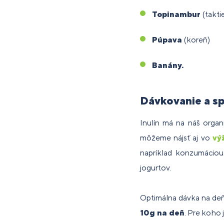
Topinambur
(takti
Púpava
(koreň)
Banány.
Dávkovanie a sp
Inulín má na náš orga
môžeme nájsť aj vo
vý
napríklad konzumáciou
jogurtov.
Optimálna dávka na deň 
10g na deň
. Pre koho 