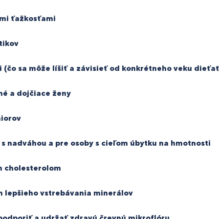
cimi ťažkosťami
tikov
 (čo sa môže líšiť a závisieť od konkrétneho veku dieťa
né a dojčiace ženy
niorov
s nadváhou a pre osoby s cieľom úbytku na hmotnosti
m cholesterolom
m lepšieho vstrebávania minerálov
 podporiť a udržať zdravú črevnú mikroflóru