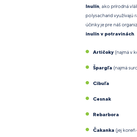
Inulín
, ako prírodná vl
polysacharid využívajú 
účinky je pre náš organ
inulín v potravinách
.
Artičoky
(najmä v 
Špargľa
(najmä sur
Cibuľa
Cesnak
Rebarbora
Čakanka
(jej koreň