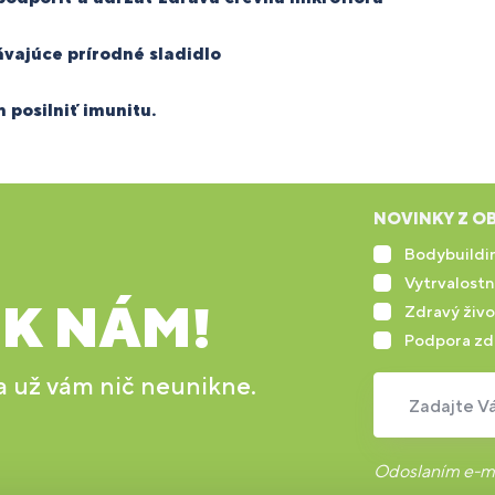
vajúce prírodné sladidlo
 posilniť imunitu.
NOVINKY Z OB
Bodybuildin
Vytrvalostn
 K NÁM!
Zdravý živo
Podpora zd
 a už vám nič neunikne.
Zadajte Vá
Odoslaním e-ma