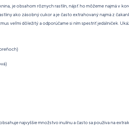
áknina, je obsahom rôznych rastlín, nájsť ho môžeme najmä v ko
rastliny ako zásobný cukor a je často extrahovaný najmä z čakank
izmus veľmi dôležitý a odporúčame si ním spestriť jedálniček. U
koreňoch)
ová)
 obsahuje najvyššie množstvo inulínu a často sa používa na extrak