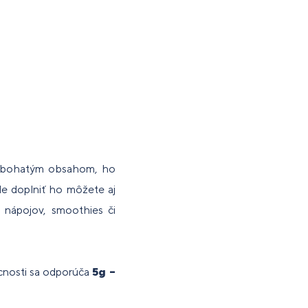
ho bohatým obsahom, ho
le doplniť ho môžete aj
 nápojov, smoothies či
ecnosti sa odporúča
5g –