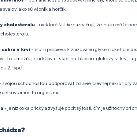
svalov, ako sú vápnik a horčík.
y cholesterolu
– niektoré štúdie naznačujú, že inulín môže pom
holesterolu.
 cukru v krvi
– inulín prispieva k znižovaniu glykemického inde
. To umožňuje udržiavať stabilnú hladinu glukózy v krvi, a 
ou 2. typu.
 svojou schopnosťou podporovať zdravie črevnej mikroflóry z
je celkovú imunitu organizmu.
ia
– je nízkokalorický a zvyšuje pocit sýtosti, čím je užitočný pri c
achádza?