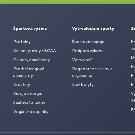
Športová výživa
Vytrvalostné športy
Z
Proteíny
Športové nápoje
Kr
n
Aminokyseliny / BCAA
Podpora výkonu
De
Gainery a sacharidy
Vytrvalosť
P
Predtréningové
Regenerácia svalov a
stimulanty
organizmu
Fi
Kreatíny
Elektrolyty
Fi
Zdroje energie
Vý
de
Spaľovače tukov
K
Vegánske doplnky