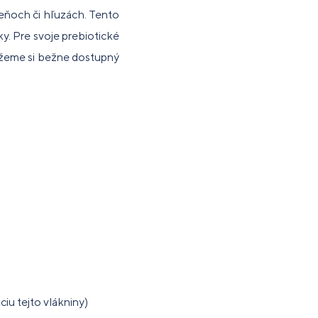
reňoch či hľuzách. Tento
y. Pre svoje prebiotické
kážeme si bežne dostupný
ciu tejto vlákniny)