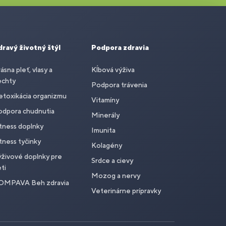
dravý životný štýl
Podpora zdravia
ásna pleť, vlasy a
Kĺbová výživa
echty
Podpora trávenia
toxikácia organizmu
Vitamíny
odpora chudnutia
Minerály
tness doplnky
Imunita
tness tyčinky
Kolagény
živové doplnky pre
Srdce a cievy
ti
Mozog a nervy
OMPAVA Beh zdravia
Veterinárne prípravky