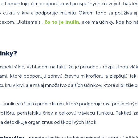
 fermentuje, čím podporuje rast prospešných črevných baktérií 
ny cukru v krvi a podporuje imunitu. Okrem toho sa používa aj 
oplnky
Budovanie
Pre ľudí s
dexom. Ukážeme si,
čo to je inulín
, aké má účinky, kde ho 
re
Fitness
Fi
Ve
Po
Pr
trvalosť
agnostika
ravy na
Bestsellery
svalovej
alergiou
liatikov
tyčinky
do
pr
vý
di
iberanie
hmoty
na sóju
činky?
oplnky
Po
odpora
ravy pre
Spaľovanie
Pre
im
ečene
egetariánov
tukov
HYROX
ospektrálne, vzhľadom na fakt, že je prírodnou rozpustnou vlák
sy
 vegánov
ami, ktoré podporujú zdravú črevnú mikroflóru a zlepšujú tak 
cukru v krvi, ale má aj množstvo ďalších účinkov, ktoré si bližšie pr
– inulín slúži ako prebiotikum, ktoré podporuje rast prospešných
oflóru, peristaltiku čriev a celkovú tráviacu funkciu. Taktiež
a detoxikuje organizmus od škodlivých látok.
 minerálov
– pomáha lepšie vstrebávať minerály, ktoré sú dôleži