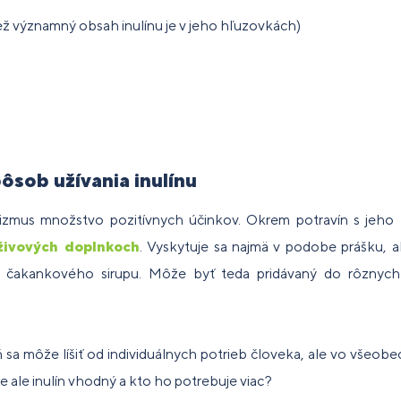
ež významný obsah inulínu je v jeho hľuzovkách)
ôsob užívania inulínu
nizmus množstvo pozitívnych účinkov. Okrem potravín s je
živových doplnkoch
. Vyskytuje sa najmä v podobe prášku, a
 čakankového sirupu. Môže byť teda pridávaný do rôznych
sa môže líšiť od individuálnych potrieb človeka, ale vo všeob
je ale inulín vhodný a kto ho potrebuje viac?