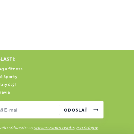
LASTI:
g a fitness
é športy
tný štýl
ravia
š E-mail
ODOSLAŤ
ilu súhlasíte so
spracovaním osobných údajov