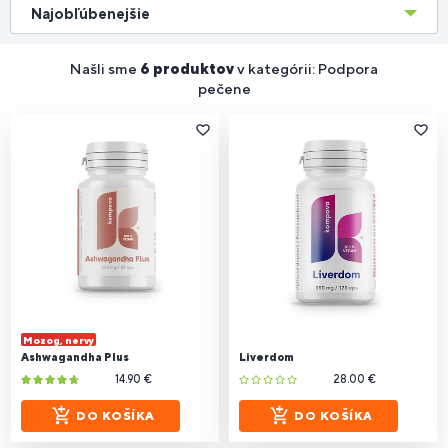
Najobľúbenejšie
Našli sme
6 produktov
v kategórii: Podpora
pečene
Mozog, nervy
Ashwagandha Plus
Liverdom
14.90 €
28.00 €
DO KOŠÍKA
DO KOŠÍKA