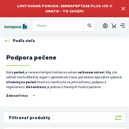
LIMITOVANÁ PONUKA: SERRAPEPTASE PLUS +30 %
GRATIS – TO CHCEM!
Prihlásiť
sa
Košík
Me
Podľa cieľa
Podpora pečene
Vaša
pečeň
je neoceniteľným hráčom vo vašom
celkovom zdraví
. Aby ste
udržali tento dôležitý orgán v optimálnom stave, ponúkame špeciálne vybrané
vitamíny na pečeň
, ktoré sú navrhnuté na jeho ochranu, podporu a
regeneráciu.
Detoxikácia
je jednou z hlavných funkcií pečene.
Zjednodušene to znamená, že práve pečeň
pomáha odstraňovať škodlivé
Zobraziť viac
látky a toxíny z tela
. Táto jej detoxikačná funkcia zahŕňa metabolizáciu
liekov, alkoholu, a tiež rozklad rôznych chemických látok.
Filtrovať produkty