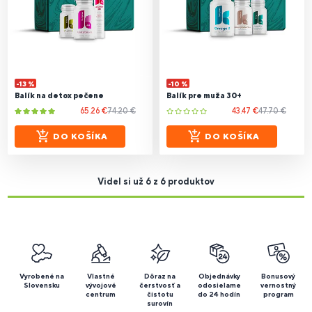
-13 %
-10 %
Balík na detox pečene
Balík pre muža 30+
65.26 €
74.20 €
43.47 €
47.70 €
DO KOŠÍKA
DO KOŠÍKA
Videl si už 6 z 6 produktov
Vyrobené na
Vlastné
Dôraz na
Objednávky
Bonusový
Slovensku
vývojové
čerstvosť a
odosielame
vernostný
centrum
čistotu
do 24 hodín
program
surovín