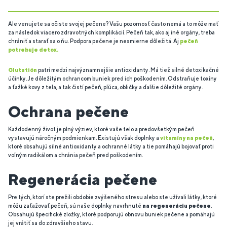
Ale venujete sa očiste svojej pečene? Vašu pozornosť často nemá a to môže mať
za následok viacero zdravotných komplikácií. Pečeň tak, ako aj iné orgány, treba
chrániť a starať sa o ňu. Podpora pečene je nesmierne dôležitá. Aj
pečeň
potrebuje detox.
Glutatión
patrí medzi najvýznamnejšie antioxidanty. Má tiež silné detoxikačné
účinky. Je dôležitým ochrancom buniek pred ich poškodením. Odstraňuje toxíny
a ťažké kovy z tela, a tak čistí pečeň, pľúca, obličky a ďalšie dôležité orgány.
Ochrana pečene
Každodenný život je plný výziev, ktoré vaše telo a predovšetkým pečeň
vystavujú náročným podmienkam. Existujú však doplnky a
vitamíny na pečeň
,
ktoré obsahujú silné antioxidanty a ochranné látky a tie pomáhajú bojovať proti
voľným radikálom a chránia pečeň pred poškodením.
Regenerácia pečene
Pre tých, ktorí ste prežili obdobie zvýšeného stresu alebo ste užívali látky, ktoré
môžu zaťažovať pečeň, sú naše doplnky navrhnuté
na regeneráciu pečene
.
Obsahujú špecifické zložky, ktoré podporujú obnovu buniek pečene a pomáhajú
jej vrátiť sa do zdravšieho stavu.