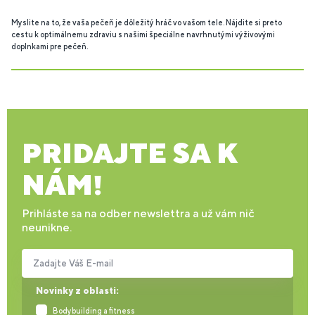
Myslite na to, že vaša pečeň je dôležitý hráč vo vašom tele. Nájdite si preto
cestu k optimálnemu zdraviu s našimi špeciálne navrhnutými výživovými
doplnkami pre pečeň.
PRIDAJTE SA K
NÁM!
Prihláste sa na odber newslettra a už vám nič
neunikne.
Zadajte Váš E-mail
Novinky z oblasti:
Bodybuilding a fitness