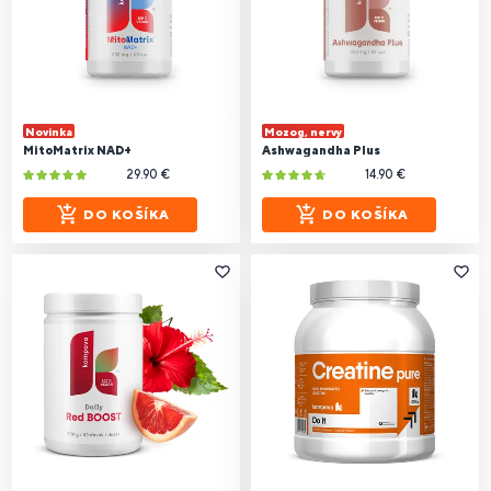
Novinka
Mozog, nervy
MitoMatrix NAD+
Ashwagandha Plus
29.90 €
14.90 €
DO KOŠÍKA
DO KOŠÍKA