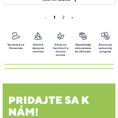
«
1
2
»
Vyrobené na
Vlastné
Dôraz na
Objednávky
Bonusový
Slovensku
vývojové
čerstvosť a
odosielame
vernostný
centrum
čistotu
do 24 hodín
program
surovín
PRIDAJTE SA K
NÁM!