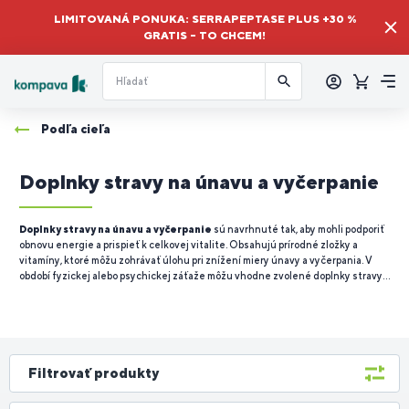
LIMITOVANÁ PONUKA: SERRAPEPTASE PLUS +30 %
GRATIS – TO CHCEM!
Prihlásiť
sa
Košík
Me
Podľa cieľa
Doplnky stravy na únavu a vyčerpanie
Doplnky stravy na únavu a vyčerpanie
sú navrhnuté tak, aby mohli podporiť
obnovu energie a prispieť k celkovej vitalite. Obsahujú prírodné zložky a
vitamíny, ktoré môžu zohrávať úlohu pri znížení miery únavy a vyčerpania. V
období fyzickej alebo psychickej záťaže môžu vhodne zvolené doplnky stravy
doplniť bežnú stravu a prispieť k lepšiemu zvládaniu každodenných výziev.
Filtrovať produkty