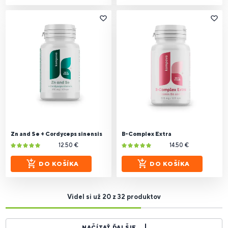
Zn and Se + Cordyceps sinensis
B-Complex Extra
12.50 €
14.50 €
DO KOŠÍKA
DO KOŠÍKA
Videl si už 20 z 32 produktov
NAČÍTAŤ ĎALŠIE