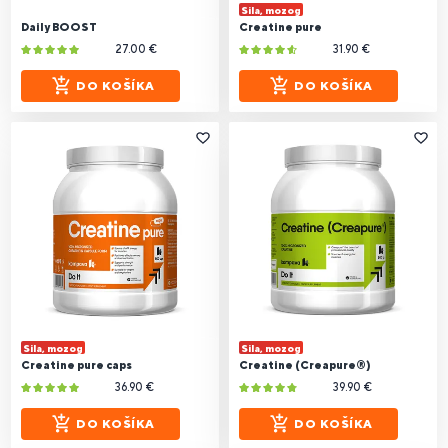
Sila, mozog
Daily BOOST
Creatine pure
27.00 €
31.90 €
DO KOŠÍKA
DO KOŠÍKA
Sila, mozog
Sila, mozog
Creatine pure caps
Creatine (Creapure®)
36.90 €
39.90 €
DO KOŠÍKA
DO KOŠÍKA