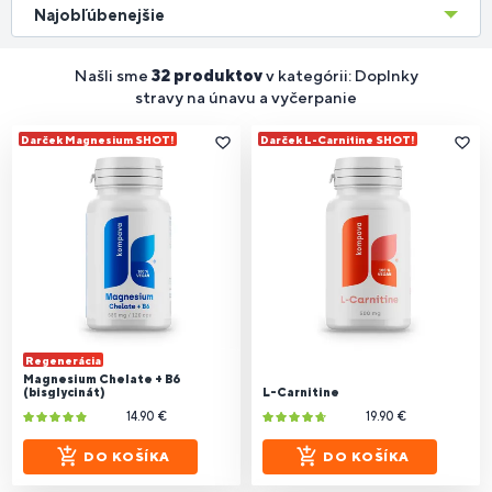
Najobľúbenejšie
Našli sme
32 produktov
v kategórii: Doplnky
stravy na únavu a vyčerpanie
Darček Magnesium SHOT!
Darček L-Carnitine SHOT!
Regenerácia
Magnesium Chelate + B6
(bisglycinát)
L-Carnitine
14.90 €
19.90 €
DO KOŠÍKA
DO KOŠÍKA