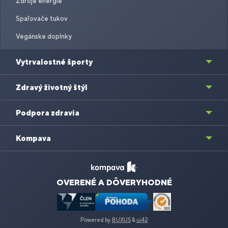
Zdroje energie
Spaľovače tukov
Vegánske doplnky
Vytrvalostné športy
Zdravý životný štýl
Podpora zdravia
Kompava
OVERENÉ A DÔVERYHODNÉ
Powered by
BUXUS
&
ui42