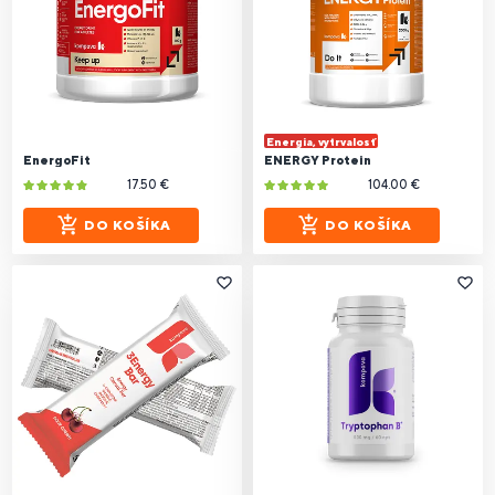
Energia, vytrvalosť
EnergoFit
ENERGY Protein
17.50 €
104.00 €
DO KOŠÍKA
DO KOŠÍKA