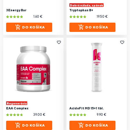
Dobrá nálada, spánok
3Energy Bar
Tryptophan B+
1.60 €
19.50 €
DO KOŠÍKA
DO KOŠÍKA
Regenerácia
EAA Complex
AcidoFit MD 15+1 tbl.
39.00 €
9.90 €
DO KOŠÍKA
DO KOŠÍKA