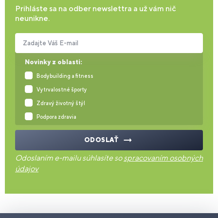
Prihláste sa na odber newslettra a už vám nič
neunikne.
Zadajte Váš E-mail
Novinky z oblasti:
Bodybuilding a fitness
Vytrvalostné športy
Zdravý životný štýl
Podpora zdravia
ODOSLAŤ
Odoslaním e-mailu súhlasíte so
spracovaním osobných
údajov