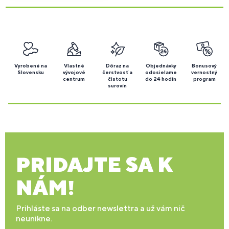
Vyrobené na
Vlastné
Dôraz na
Objednávky
Bonusový
Slovensku
vývojové
čerstvosť a
odosielame
vernostný
centrum
čistotu
do 24 hodín
program
surovín
PRIDAJTE SA K
NÁM!
Prihláste sa na odber newslettra a už vám nič
neunikne.