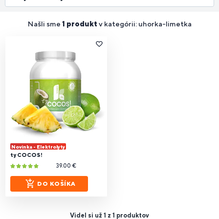
Našli sme
1 produkt
v kategórii: uhorka-limetka
Novinka - Elektrolyty
ty COCOS!
39.00 €
DO KOŠÍKA
Videl si už 1 z 1 produktov