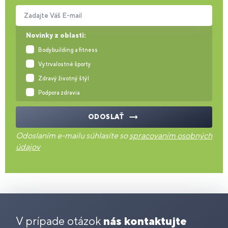
Zadajte Váš E-mail
Novinky z oblasti:
Bodybuilding a fitness
Vytrvalostné športy
Zdravý životný štýl
Podpora zdravia
ODOSLAŤ
Odoslaním e-mailu súhlasíte so
spracovaním osobných
údajov
V prípade otázok
nás kontaktujte