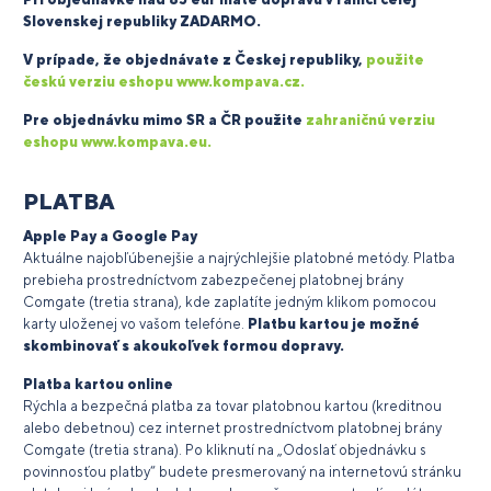
Slovenskej republiky ZADARMO.
V prípade, že objednávate z Českej republiky,
použite
českú verziu eshopu www.kompava.cz.
Pre objednávku mimo SR a ČR použite
zahraničnú verziu
eshopu www.kompava.eu.
PLATBA
Apple Pay a Google Pay
Aktuálne najobľúbenejšie a najrýchlejšie platobné metódy. Platba
prebieha prostredníctvom zabezpečenej platobnej brány
Comgate (tretia strana), kde zaplatíte jedným klikom pomocou
karty uloženej vo vašom telefóne.
Platbu kartou je možné
skombinovať s akoukoľvek formou dopravy.
Platba kartou online
Rýchla a bezpečná platba za tovar platobnou kartou (kreditnou
alebo debetnou) cez internet prostredníctvom platobnej brány
Comgate (tretia strana). Po kliknutí na „Odoslať objednávku s
povinnosťou platby“ budete presmerovaný na internetovú stránku