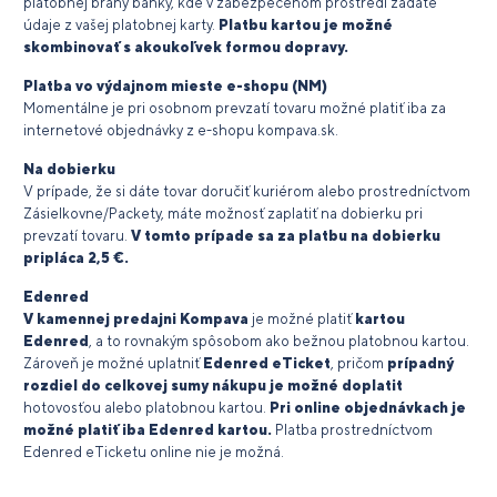
platobnej brány banky, kde v zabezpečenom prostredí zadáte
údaje z vašej platobnej karty.
Platbu kartou je možné
skombinovať s akoukoľvek formou dopravy.
Platba vo výdajnom mieste e-shopu (NM)
Momentálne je pri osobnom prevzatí tovaru možné platiť iba za
internetové objednávky z e-shopu kompava.sk.
Na dobierku
V prípade, že si dáte tovar doručiť kuriérom alebo prostredníctvom
Zásielkovne/Packety, máte možnosť zaplatiť na dobierku pri
prevzatí tovaru.
V tomto prípade sa za platbu na dobierku
pripláca 2,5 €.
Edenred
V kamennej predajni Kompava
je možné platiť
kartou
Edenred
, a to rovnakým spôsobom ako bežnou platobnou kartou.
Zároveň je možné uplatniť
Edenred eTicket
, pričom
prípadný
rozdiel do celkovej sumy nákupu je možné doplatit
hotovosťou alebo platobnou kartou.
Pri online objednávkach je
možné platiť iba Edenred kartou.
Platba prostredníctvom
Edenred eTicketu online nie je možná.