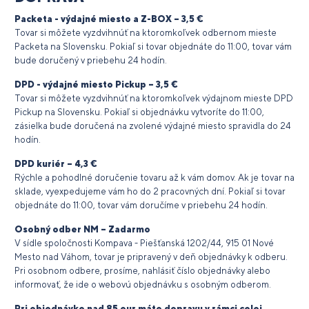
Packeta - výdajné miesto a Z-BOX
– 3,5 €
Tovar si môžete vyzdvihnúť na ktoromkoľvek odbernom mieste
Packeta na Slovensku. Pokiaľ si tovar objednáte do 11:00, tovar vám
bude doručený v priebehu 24 hodín.
DPD - výdajné miesto Pickup – 3,5 €
Tovar si môžete vyzdvihnúť na ktoromkoľvek výdajnom mieste DPD
Pickup na Slovensku. Pokiaľ si objednávku vytvoríte do 11:00,
zásielka bude doručená na zvolené výdajné miesto spravidla do 24
hodín.
DPD kuriér – 4,3 €
Rýchle a pohodlné doručenie tovaru až k vám domov. Ak je tovar na
sklade, vyexpedujeme vám ho do 2 pracovných dní. Pokiaľ si tovar
objednáte do 11:00, tovar vám doručíme v priebehu 24 hodín.
Osobný odber NM – Zadarmo
V sídle spoločnosti Kompava - Piešťanská 1202/44, 915 01 Nové
Mesto nad Váhom, tovar je pripravený v deň objednávky k odberu.
Pri osobnom odbere, prosíme, nahlásiť číslo objednávky alebo
informovať, že ide o webovú objednávku s osobným odberom.
Pri objednávke nad 85 eur máte dopravu v rámci celej