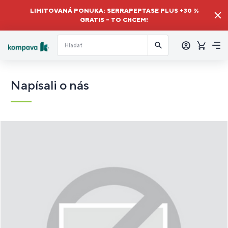
LIMITOVANÁ PONUKA: SERRAPEPTASE PLUS +30 %
GRATIS – TO CHCEM!
Prihlásiť
sa
Košík
Me
Napísali o nás