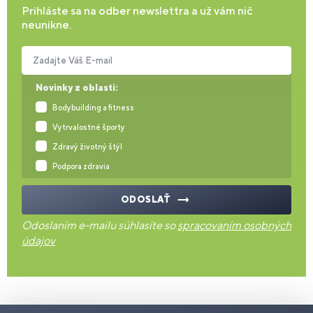
Prihláste sa na odber newslettra a už vám nič
neunikne.
Zadajte Váš E-mail
Novinky z oblasti:
Bodybuilding a fitness
Vytrvalostné športy
Zdravý životný štýl
Podpora zdravia
ODOSLAŤ
Odoslaním e-mailu súhlasíte so
spracovaním osobných
údajov