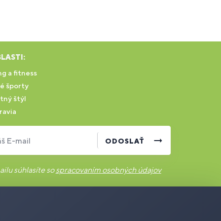
LASTI:
g a fitness
é športy
tný štýl
ravia
š E-mail
ODOSLAŤ
ilu súhlasíte so
spracovaním osobných údajov