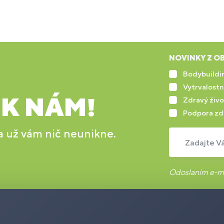
NOVINKY Z OB
Bodybuildin
Vytrvalostn
 K NÁM!
Zdravý živo
Podpora zd
 a už vám nič neunikne.
Zadajte Vá
Odoslaním e-ma