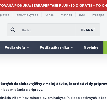
TOVANÁ PONUKA: SERRAPEPTASE PLUS +30 % GRATIS – TO C
 platba
Zmluvná výroba
O nás
Metflex
B2B
Predajňa
HĽADAŤ
Podľa cieľa
Podľa zákazníka
Novinky
Doplnky
Re
minokyseliny
odpora
re
ýhodné
Gainery a
stravy na
Množstevné
Pr
Pr
Da
ávenie
Vitamíny
Pre deti
Mi
sva
 BCAA
hudnutia
užov
balenia
sacharidy
únavu a
zľavy
st
se
po
or
vyčerpanie
kutých doplnkov výživy v malej dávke, ktoré sú vždy pripra
 bez miešania a prípravy.
náciu vitamínov, minerálov, aminokyselín alebo aktívnych látok
droje
odpora
re
Spaľovače
Srdce a
Zbavenie
Pre
Ve
Mo
De
Pr
olagény
ergie
ávenia
klistov
tukov
cievy
sa stresu
športovcov
do
ne
or
kul