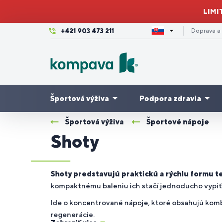
LIMI
+421 903 473 211
Doprava a
Športová výživa
Podpora zdravia
Športová výživa
Športové nápoje
Shoty
Krásna
Kĺbová
pleť,
Výhodné
A
P
P
V
Proteíny
Pre ženy
Tr
výživa
vlasy a
balíčky
/
c
m
3-
nechty
Shoty predstavujú praktickú a rýchlu formu te
kompaktnému baleniu ich stačí jednoducho vypiť –
Ide o koncentrované nápoje, ktoré obsahujú kombi
Dovolenka
Pre
Z
P
P
Kreatíny
Imunita
K
a leto
bežcov
en
tr
cy
regenerácie.