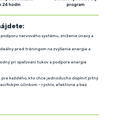
o 24 hodín
program
nájdete:
 podporu nervového systému, zníženie únavy a
ideálny pred tréningom na zvýšenie energie a
odný pri spaľovaní tukov a podpore energie
 pre každého, kto chce jednoducho doplniť pitný
ecifickým účinkom – rýchlo, efektívne a bez