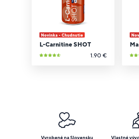
Novinka - Chudnutie
Nov
L-Carnitine SHOT
Ma
1.90 €
Vyrobené na Slovensku
Vlastné výv