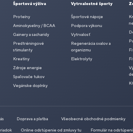
Športová výživa
Vytrvalostné športy
Z
Proteíny
Športové nápoje
Kr
n
Aminokyseliny / BCAA
Podpora výkonu
De
Gainery a sacharidy
Vytrvalosť
P
Predtréningové
Regenerácia svalov a
stimulanty
organizmu
Fi
Kreatíny
Elektrolyty
Fi
Zdroje energie
Vý
de
Spaľovače tukov
K
Vegánske doplnky
nás
Doprava a platba
Všeobecné obchodné podmienky
riadok
Online odstúpenie od zmluvy tu
Formulár na odstúpen