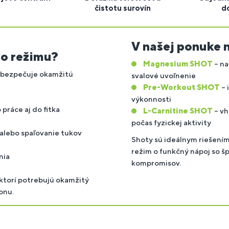
čistotu surovín
d
V našej ponuke 
ho režimu?
Magnesium SHOT
– na
abezpečuje okamžitú
svalové uvoľnenie
Pre-Workout SHOT
– 
výkonnosti
práce aj do fitka
L-Carnitine SHOT
– vh
počas fyzickej aktivity
 alebo spaľovanie tukov
Shoty sú ideálnym riešením
režim o funkčný nápoj so šp
nia
kompromisov.
ktorí potrebujú okamžitý
onu.