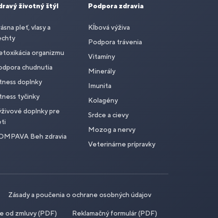
dravý životný štýl
Podpora zdravia
ásna pleť, vlasy a
Kĺbová výživa
echty
Podpora trávenia
toxikácia organizmu
Vitamíny
odpora chudnutia
Minerály
tness doplnky
Imunita
tness tyčinky
Kolagény
živové doplnky pre
Srdce a cievy
ti
Mozog a nervy
OMPAVA Beh zdravia
Veterinárne prípravky
Zásady a poučenia o ochrane osobných údajov
ie od zmluvy (PDF)
Reklamačný formulár (PDF)