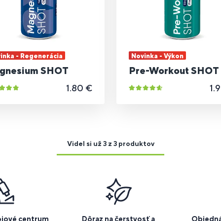
inka - Regenerácia
Novinka - Výkon
gnesium SHOT
Pre-Workout SHOT
1.80 €
1.
Videl si už 3 z 3 produktov
ojové centrum
Dôraz na čerstvosť a
Objedná