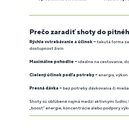
Prečo zaradiť shoty do pitné
Rýchle vstrebávanie a účinok –
tekutá forma z
dostupnosť živín
Maximálne pohodlie –
ideálne na cestovanie, do 
Cielený účinok podľa potreby –
energia, výkon
Presná dávka –
bez potreby dávkovania či mieša
Shoty sú obľúbené najmä medzi aktívnymi ľuďmi, 
„boost“ energie, koncentrácie alebo podpory výk