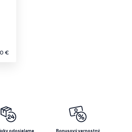
90 €
vky odosielame
Bonusový vernostný