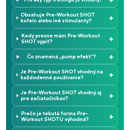
Obsahuje Pre-Workout SHOT
+
kofeín alebo iné stimulanty?
Kedy presne mám Pre-Workout
+
SHOT vypiť?
+
Čo znamená „pump efekt“?
Je Pre-Workout SHOT vhodný na
+
každodenné používanie?
Je Pre-Workout SHOT vhodný aj
+
pre začiatočníkov?
Prečo je tekutá forma Pre-
+
Workout SHOTU výhodná?