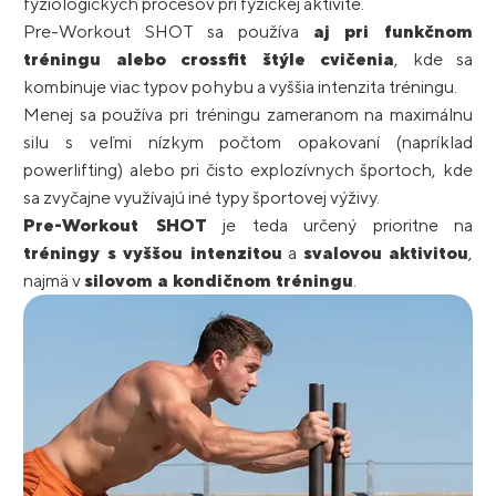
fyziologických procesov pri fyzickej aktivite.
Pre-Workout SHOT sa používa
aj pri funkčnom
tréningu alebo crossfit štýle cvičenia
, kde sa
kombinuje viac typov pohybu a vyššia intenzita tréningu.
Menej sa používa pri tréningu zameranom na maximálnu
silu s veľmi nízkym počtom opakovaní (napríklad
powerlifting) alebo pri čisto explozívnych športoch, kde
sa zvyčajne využívajú iné typy športovej výživy.
Pre-Workout SHOT
je teda určený prioritne na
tréningy s vyššou intenzitou
a
svalovou aktivitou
,
najmä v
silovom a kondičnom tréningu
.