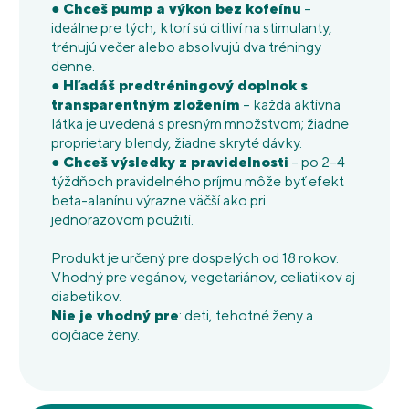
●
Chceš pump a výkon bez kofeínu
–
ideálne pre tých, ktorí sú citliví na stimulanty,
trénujú večer alebo absolvujú dva tréningy
denne.
●
Hľadáš predtréningový doplnok s
transparentným zložením
– každá aktívna
látka je uvedená s presným množstvom; žiadne
proprietary blendy, žiadne skryté dávky.
●
Chceš výsledky z pravidelnosti
– po 2–4
týždňoch pravidelného príjmu môže byť efekt
beta-alanínu výrazne väčší ako pri
jednorazovom použití.
Produkt je určený pre dospelých od 18 rokov.
Vhodný pre vegánov, vegetariánov, celiatikov aj
diabetikov.
Nie je vhodný pre
: deti, tehotné ženy a
dojčiace ženy.