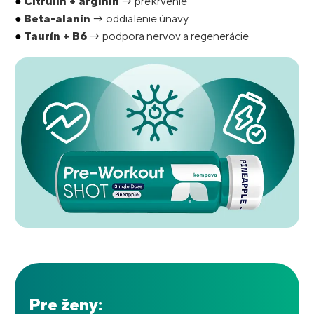
●
Citrulín + arginín
→ prekrvenie
●
Beta-alanín
→ oddialenie únavy
●
Taurín + B6
→ podpora nervov a regenerácie
Pre ženy: