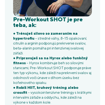
Pre-Workout SHOT je pre
teba, ak:
●
Trénuješ silovo so zameraním na
hypertrofiu
– stredné váhy, 8–15 opakovaní;
citrulín a arginín podporujú prekrvenie svalov,
beta-alanín pomáha pri intenzívnej svalovej
záťaži.
●
Pripravuješ sa na Hyrox alebo funkčný
fitness
– Hyrox kombinuje beh so silovými
stanicami; Pre-Workout SHOT podporuje práve
ten typ výkonu, kde záleží na prekrvení svalov aj
odolnosti voči únave v dlhom úseku bez
kofeínového spiaku.
●
Robíš HIIT, kruhový tréning alebo
crossfit
– vysokointenzívne tréningy s krátkymi
intervalmi záťaže a oddychu, kde záleží na
výkone v každom kole.