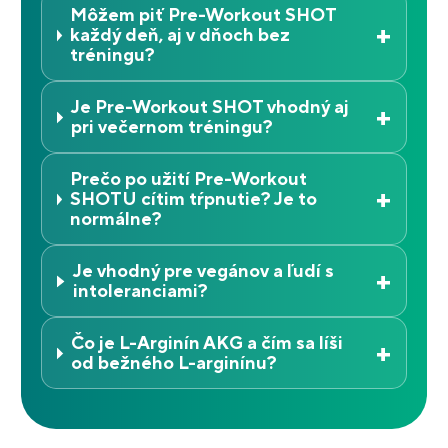
Môžem piť Pre-Workout SHOT
+
každý deň, aj v dňoch bez
tréningu?
Je Pre-Workout SHOT vhodný aj
+
pri večernom tréningu?
Prečo po užití Pre-Workout
+
SHOTU cítim tŕpnutie? Je to
normálne?
Je vhodný pre vegánov a ľudí s
+
intoleranciami?
Čo je L-Arginín AKG a čím sa líši
+
od bežného L-arginínu?