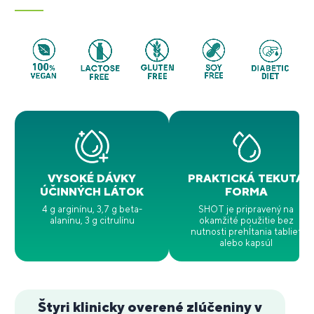
VYSOKÉ DÁVKY
PRAKTICKÁ TEKUTÁ
ÚČINNÝCH LÁTOK
FORMA
4 g arginínu, 3,7 g beta-
SHOT je pripravený na
alanínu, 3 g citrulínu
okamžité použitie bez
nutnosti prehĺtania tabliet
alebo kapsúl
Štyri klinicky overené zlúčeniny v