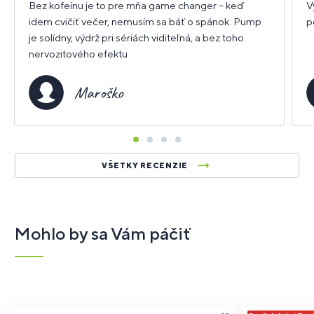
Bez kofeínu je to pre mňa game changer – keď
V
idem cvičiť večer, nemusím sa báť o spánok. Pump
p
je solídny, výdrž pri sériách viditeľná, a bez toho
nervozitového efektu
Maroško
VŠETKY RECENZIE
Mohlo by sa Vám páčiť