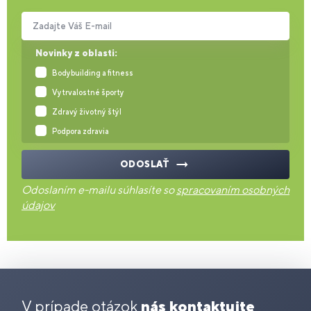
Zadajte Váš E-mail
Novinky z oblasti:
Bodybuilding a fitness
Vytrvalostné športy
Zdravý životný štýl
Podpora zdravia
ODOSLAŤ
Odoslaním e-mailu súhlasíte so
spracovaním osobných
údajov
V prípade otázok
nás kontaktujte