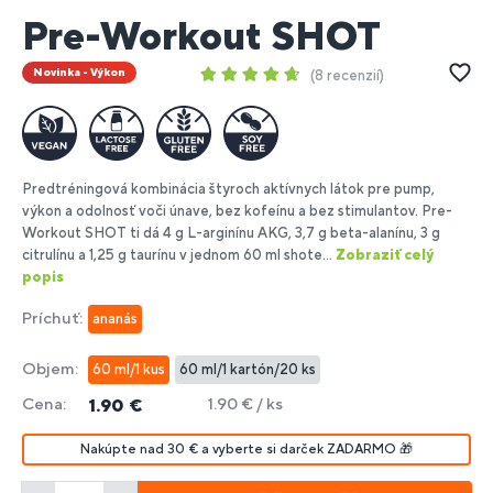
Pre-Workout SHOT
Novinka - Výkon
8 recenzií
Predtréningová kombinácia štyroch aktívnych látok pre pump,
výkon a odolnosť voči únave, bez kofeínu a bez stimulantov. Pre-
Workout SHOT ti dá 4 g L-arginínu AKG, 3,7 g beta-alanínu, 3 g
citrulínu a 1,25 g taurínu v jednom 60 ml shote...
Zobraziť celý
popis
Príchuť:
ananás
Objem:
60 ml/1 kus
60 ml/1 kartón/20 ks
Cena:
1.90 € / ks
1.90 €
Nakúpte nad 30 € a vyberte si darček ZADARMO 🎁