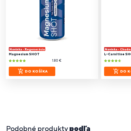
Novinka - Regenerácia
Novinka - Chudn
Magnesium SHOT
L-Carnitine S
1.80 €
DO KOŠÍKA
DO K
Podobné produkty
podľa