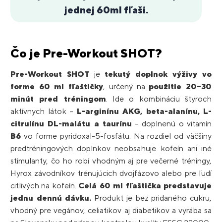
jednej 60ml fľaši.
Čo je Pre-Workout SHOT?
Pre-Workout SHOT
je
tekutý doplnok výživy vo
forme 60 ml fľaštičky
, určený na
použitie 20–30
minút pred tréningom
. Ide o kombináciu štyroch
aktívnych látok –
L-arginínu AKG, beta-alanínu, L-
citrulínu DL-malátu a taurínu
– doplnenú o vitamín
B6
vo forme pyridoxal-5-fosfátu. Na rozdiel od väčšiny
predtréningových doplnkov neobsahuje kofeín ani iné
stimulanty, čo ho robí vhodným aj pre večerné tréningy,
Hyrox závodníkov trénujúcich dvojfázovo alebo pre ľudí
citlivých na kofeín.
Celá 60 ml fľaštička predstavuje
jednu dennú dávku.
Produkt je bez pridaného cukru,
vhodný pre vegánov, celiatikov aj diabetikov a vyrába sa