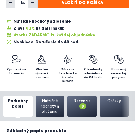
VLOŽIŤ DO KOŠÍKA
ks
Nutričné hodnoty a zloženie
Zľava
0.1
€
na ďalší nákup
Vzorka ZADARMO ku každej objednávke
Na sklade. Doručenie do 48 hod.
Vyrobené na
Vlastné
Dôraz na
Objednávky
Bonusový
Slovensku
vývojové
čerstvosť a
odosielame
vernostný
centrum
čistotu
do 24 hodín
program
surovín
Podrobný
Nutričné
Recenzie
Otázky
popis
hodnoty a
8
zloženie
Základný popis produktu