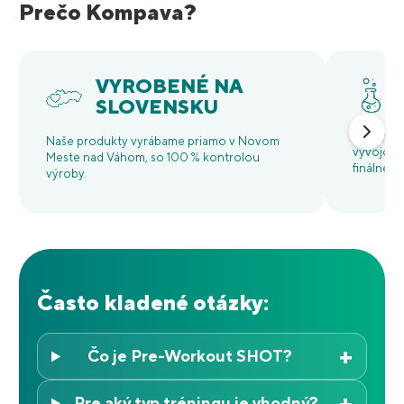
Prečo Kompava?
VYROBENÉ NA
SLOVENSKU
Každý pr
Naše produkty vyrábame priamo v Novom
vývojový
Meste nad Váhom, so 100 % kontrolou
finálne b
výroby.
Často kladené otázky:
+
Čo je Pre-Workout SHOT?
+
Pre aký typ tréningu je vhodný?