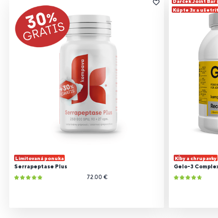
Darček Joint Bar
Kúpte 3x a ušetri
Limitovaná ponuka
Kĺby a chrupavky
Serrapeptase Plus
Gelo-3 Comple
72.00 €