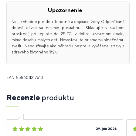
Upozornenie
Nie je vhodné pre deti, tehotné a dojčiace ženy. Odporúčaná
denná dávka sa nesmie presiahnuť. Skladujte v suchom
prostredí, pri teplote do 25 °C, v dobre uzavretom obale,
mimo dosahu malých detí. Nevystavujte priamemu slnečnému
svetlu. Nepoužívajte ako náhradu pestrej a vyváženej stravy a
zdravého životného štýlu.
EAN: 8586011217610
Recenzie
produktu
5
5
29. jún 2026
hviezdičiek
h