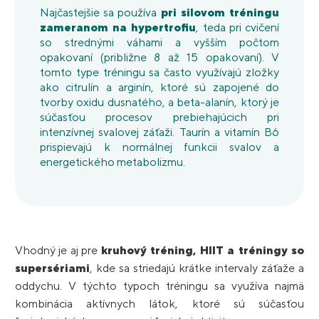
Najčastejšie sa používa
pri silovom tréningu
zameranom na hypertrofiu
, teda pri cvičení
so strednými váhami a vyšším počtom
opakovaní (približne 8 až 15 opakovaní). V
tomto type tréningu sa často využívajú zložky
ako citrulín a arginín, ktoré sú zapojené do
tvorby oxidu dusnatého, a beta-alanín, ktorý je
súčasťou procesov prebiehajúcich pri
intenzívnej svalovej záťaži. Taurín a vitamín B6
prispievajú k normálnej funkcii svalov a
energetického metabolizmu.
Vhodný je aj pre
kruhový tréning, HIIT a tréningy so
supersériami
, kde sa striedajú krátke intervaly záťaže a
oddychu. V týchto typoch tréningu sa využíva najmä
kombinácia aktívnych látok, ktoré sú súčasťou