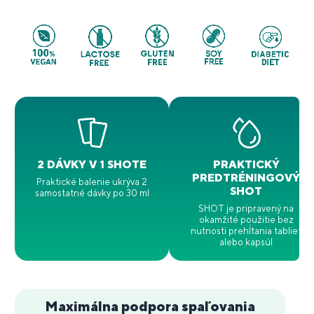
2 DÁVKY V 1 SHOTE
PRAKTICKÝ
PREDTRÉNINGOVÝ
Praktické balenie ukrýva 2
SHOT
samostatné dávky po 30 ml
SHOT je pripravený na
okamžité použitie bez
nutnosti prehĺtania tabliet
alebo kapsúl
Maximálna podpora spaľovania