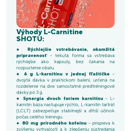
Výhody L-Carnitine
SHOTU:
●
Rýchlejšie vstrebávanie, okamžitá
pripravenosť
– tekutá forma sa vstrebáva
rýchlejšie ako kapsuly, bez čakania na
rozpustenie obalu.
●
6 g L-karnitínu v jednej fľaštičke
–
dvojitá dávka v praktickom balení, určená na
rozdelenie na dve samostatné predtréningové
dávky po 3 g.
●
Synergia dvoch foriem karnitínu
– L-
karnitín báza nastupuje rýchlo, L-karnitín tartrát
(LCLT) zabezpečuje stabilnejší a dlhší účinok
počas celého tréningu.
● 80
mg prírodného kofeínu
– prispieva k
zvýšeniu vytrvalosti a k zlepšeniu sústredenia