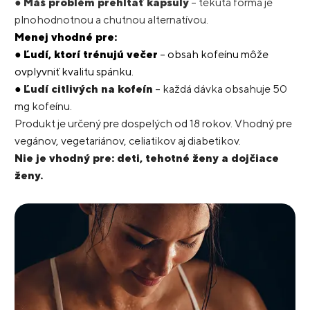
●
Máš problém prehĺtať kapsuly
– tekutá forma je
plnohodnotnou a chutnou alternatívou.
Menej vhodné pre:
●
Ľudí, ktorí trénujú večer
– obsah kofeínu môže
ovplyvniť kvalitu spánku.
●
Ľudí citlivých na kofeín
– každá dávka obsahuje 50
mg kofeínu.
Produkt je určený pre dospelých od 18 rokov. Vhodný pre
vegánov, vegetariánov, celiatikov aj diabetikov.
Nie je vhodný pre: deti, tehotné ženy a dojčiace
ženy.