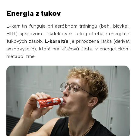
Energia z tukov
L-karnitín funguje pri aeróbnom tréningu (beh, bicykel,
HIIT) aj silovom — kdekoľvek telo potrebuje energiu z
tukových zásob.
L‑karnitín
je prirodzená látka (derivát
aminokyselín), ktorá hrá kľúčovú úlohu v energetickom
metabolizme.