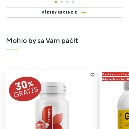
VŠETKY RECENZIE
Mohlo by sa Vám páčiť
Darček Joint Bar
Kúpte 3x a ušetri