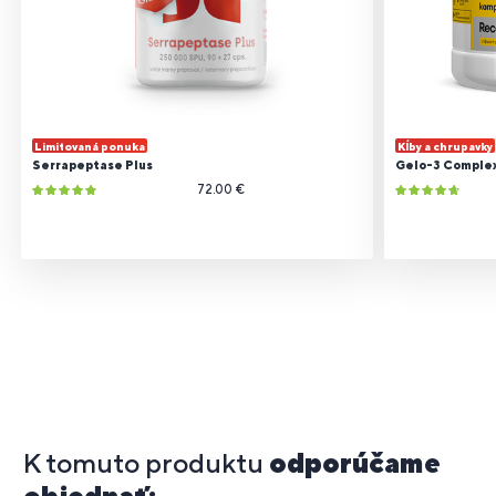
Limitovaná ponuka
Kĺby a chrupavky
Serrapeptase Plus
Gelo-3 Comple
72.00 €
K tomuto produktu
odporúčame
objednať: