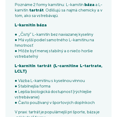
Poznáme 2 formy karnitínu: L-karnitín
báza
a L-
karnitín
tartrát
. Odlišujú sa najmä chemicky a v
tom, ako sa vstrebávajú.
L-karnitín báza
● „Čistý“ L-karnitín bez naviazanej kyseliny
● Má vyšší podiel samotného L-karnitínu na
hmotnosť
● Môže byť menej stabilný a o niečo horšie
vstrebateľný
L-karnitín tartrát (L-carnitine L-tartrate,
LCLT)
● Väzba L-karnitínu s kyselinou vínnou
● Stabilnejšia forma
● Lepšia biologická dostupnosť (rýchlejšie
vstrebávanie)
● Často používaný v športových doplnkoch
V praxi: tartrát je populárnejší pri športe, báza je