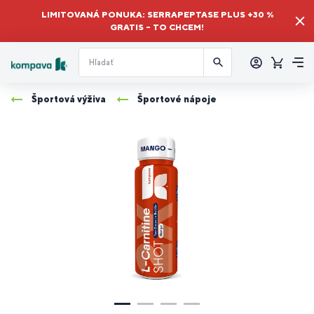
LIMITOVANÁ PONUKA: SERRAPEPTASE PLUS +30 %
GRATIS – TO CHCEM!
Prihlásiť
sa
Košík
Me
Športová výživa
Športové nápoje