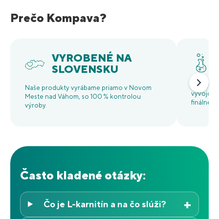
Prečo Kompava?
VYROBENÉ NA
SLOVENSKU
Každý pr
Naše produkty vyrábame priamo v Novom
vývojový
Meste nad Váhom, so 100 % kontrolou
finálne b
výroby.
Často kladené otázky:
+
Čo je L-karnitín a na čo slúži?