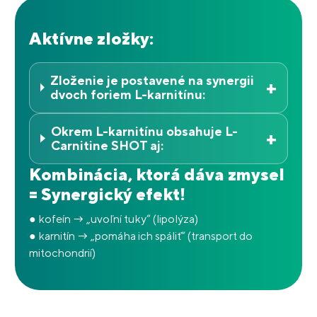
Aktívne zložky:
Zloženie je postavené na synergii
+
dvoch foriem L-karnitínu:
Okrem L-karnitínu obsahuje L-
+
Carnitine SHOT aj:
Kombinácia, ktorá dáva zmysel
= Synergický efekt!
●
kofeín → „uvoľní tuky“ (lipolýza)
●
karnitín → „pomáha ich spáliť“ (transport do
mitochondrií)