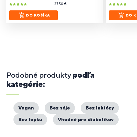
37.50 €
DO KOŠÍKA
DO K
Podobné produkty
podľa
kategórie:
Vegan
Bez sóje
Bez laktózy
Bez lepku
Vhodné pre diabetikov