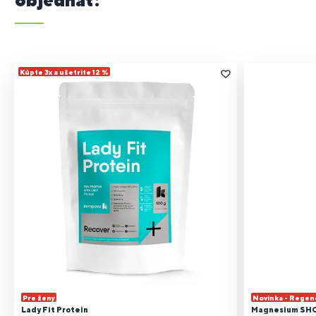
Kúpte 3x a ušetrite 12 %
Pre ženy
Novinka - Regen
Lady Fit Protein
Magnesium SH