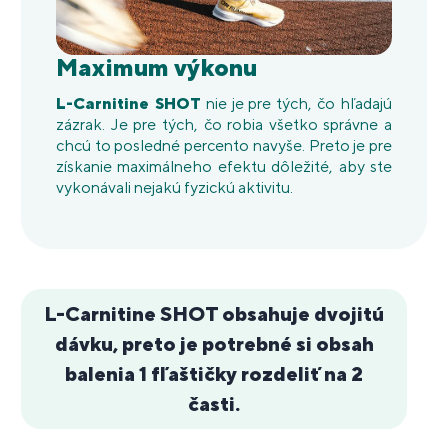
Maximum výkonu
L-Carnitine SHOT
nie je pre tých, čo hľadajú
zázrak. Je pre tých, čo robia všetko správne a
chcú to posledné percento navyše. Preto je pre
získanie maximálneho efektu dôležité, aby ste
vykonávali nejakú fyzickú aktivitu.
L-Carnitine SHOT obsahuje dvojitú
dávku, preto je potrebné si obsah
balenia 1 fľaštičky rozdeliť na 2
časti.