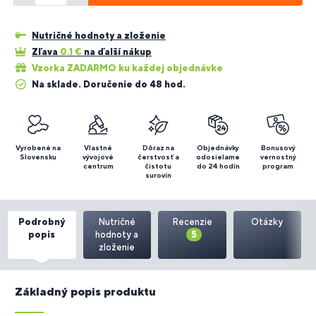
Nutričné hodnoty a zloženie
Zľava
0.1
€
na ďalší nákup
Vzorka ZADARMO ku každej objednávke
Na sklade. Doručenie do 48 hod.
Vyrobené na
Vlastné
Dôraz na
Objednávky
Bonusový
Slovensku
vývojové
čerstvosť a
odosielame
vernostný
centrum
čistotu
do 24 hodín
program
surovín
Podrobný
Nutričné
Recenzie
Otázky
popis
hodnoty a
5
zloženie
Základný popis produktu