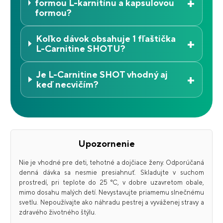
+
formou L-karnitínu a kapsulovou
formou?
Koľko dávok obsahuje 1 fľaštička
+
L-Carnitine SHOTU?
Je L-Carnitine SHOT vhodný aj
+
keď necvičím?
Upozornenie
Nie je vhodné pre deti, tehotné a dojčiace ženy. Odporúčaná
denná dávka sa nesmie presiahnuť. Skladujte v suchom
prostredí, pri teplote do 25 °C, v dobre uzavretom obale,
mimo dosahu malých detí. Nevystavujte priamemu slnečnému
svetlu. Nepoužívajte ako náhradu pestrej a vyváženej stravy a
zdravého životného štýlu.