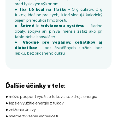
pred fyzickým výkonom.
●
Iba 1,6 kcal na fľašku
– 0 g cukrov, 0 g
tukov; ideálne pre tých, ktorí sledujú kalorický
príjem pri redukcii hmotnosti.
●
Šetrné k tráviacemu systému
– žiadne
obaly, spojivá ani plnivá; menšia záťaž ako pri
tabletách a kapsulách.
●
Vhodné pre vegánov, celiatikov aj
diabetikov
– bez živočíšnych zložiek, bez
lepku, bez pridaného cukru.
Ďalšie účinky v tele:
●
môže podporiť využitie tukov ako zdroja energie
●
lepšie využitie energie z tukov
●
zníženie únavy
●
mierne zvýšenie vytrvalosti