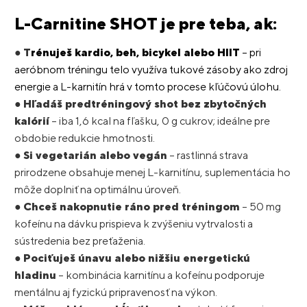
L-Carnitine SHOT je pre teba, ak:
●
T
rénuješ kardio, beh, bicykel alebo HIIT
– pri
aeróbnom tréningu telo využíva tukové zásoby ako zdroj
energie a L-karnitín hrá v tomto procese kľúčovú úlohu.
●
Hľadáš predtréningový shot bez zbytočných
kalórií
– iba 1,6 kcal na fľašku, 0 g cukrov; ideálne pre
obdobie redukcie hmotnosti.
●
Si vegetarián alebo vegán
– rastlinná strava
prirodzene obsahuje menej L-karnitínu, suplementácia ho
môže doplniť na optimálnu úroveň.
●
Chceš nakopnutie ráno pred tréningom
– 50 mg
kofeínu na dávku prispieva k zvýšeniu vytrvalosti a
sústredenia bez preťaženia.
●
Pociťuješ únavu alebo nižšiu energetickú
hladinu
– kombinácia karnitínu a kofeínu podporuje
mentálnu aj fyzickú pripravenosť na výkon.