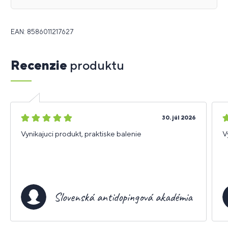
EAN: 8586011217627
Recenzie
produktu
5
5
30. júl 2026
hviezdičiek
h
Vynikajuci produkt, praktiske balenie
V
Slovenská antidopingová akadémia