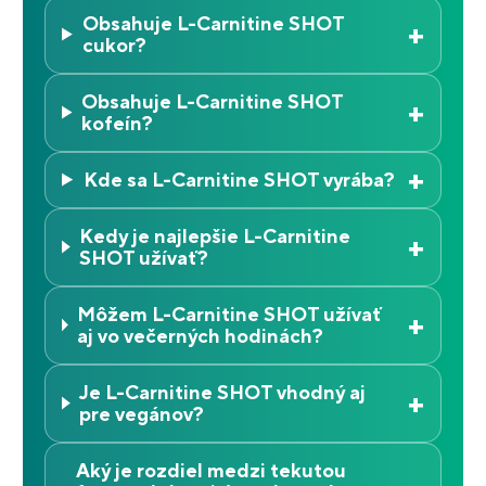
Obsahuje L-Carnitine SHOT
+
cukor?
Obsahuje L-Carnitine SHOT
+
kofeín?
+
Kde sa L-Carnitine SHOT vyrába?
Kedy je najlepšie L-Carnitine
+
SHOT užívať?
Môžem L-Carnitine SHOT užívať
+
aj vo večerných hodinách?
Je L-Carnitine SHOT vhodný aj
+
pre vegánov?
Aký je rozdiel medzi tekutou