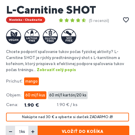
L-Carnitine SHOT
Novinka - Chudnutie
5 recenzií
Chcete podporiť spaľovanie tukov počas fyzickej aktivity? L-
Carnitine SHOT je rýchly predtréningový shot s L-karnitínom a
kofeínom, ktorý prispieva k efektívnej podpore spaľovania tukov
počas tréningu...
Zobraziť celý popis
Príchuť:
mango
Objem:
60 ml/1 kus
60 ml/1 kartón/20 ks
Cena:
1.90 € / ks
1.90 €
Nakúpte nad 30 € a vyberte si darček ZADARMO 🎁
VLOŽIŤ DO KOŠÍKA
ks