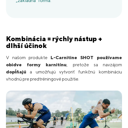
„základná“ forma.
Kombinácia = rýchly nástup +
dlhší účinok
V našom produkte
L-Carnitine SHOT používame
obidve formy karnitínu
, pretože sa navzájom
dopĺňajú
a umožňujú vytvoriť funkčnú kombináciu
vhodnú pre predtréningové použitie.