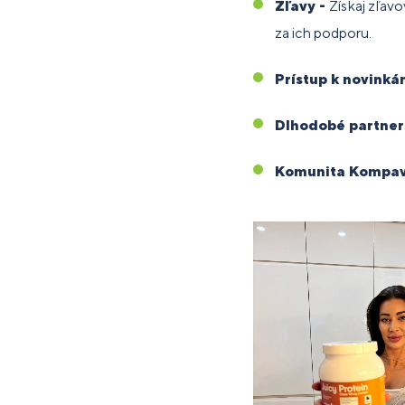
Zľavy -
Získaj zľavo
za ich podporu.
Prístup k novink
Dlhodobé partner
Komunita Kompa