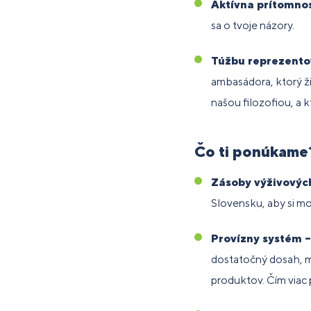
Aktívna prítomnos
sa o tvoje názory.
Túžbu reprezento
ambasádora, ktorý ži
našou filozofiou, a 
Čo ti ponúkame
Zásoby výživovýc
Slovensku, aby si m
Provízny systém 
dostatočný dosah, mô
produktov. Čím viac p