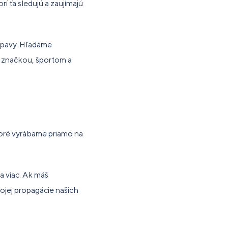
í ťa sledujú a zaujímajú
mpavy. Hľadáme
u značkou, športom a
toré vyrábame priamo na
a viac. Ak máš
ojej propagácie našich