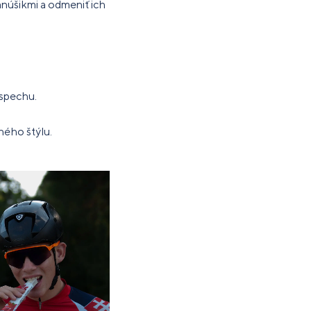
anúšikmi a odmeniť ich
úspechu.
ého štýlu.