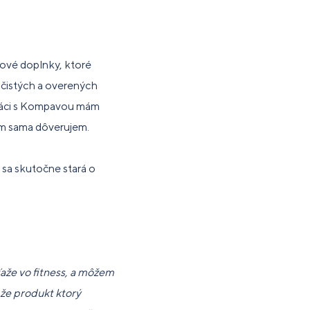
vové doplnky, ktoré
 čistých a overených
práci s Kompavou mám
ým sama dôverujem.
 sa skutočne stará o
aže vo fitness, a môžem
 že produkt ktorý