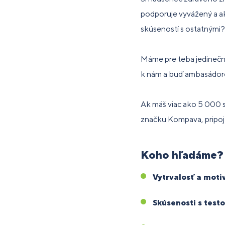
podporuje vyvážený a akt
skúseností s ostatnými?
Máme pre teba jedinečnú 
k nám a buď ambasádo
Ak máš viac ako 5 000 s
značku Kompava, pripoj
Koho hľadáme?
Vytrvalosť a moti
Skúsenosti s test