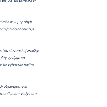
neš od nás privítací e-
tívni a milujú pohyb,
áročných obdobiach je
sťou slovenskej značky,
kty vyvíjajú so
epšie vyhovuje našim
i objavujeme aj
komunikáciu – vždy nám