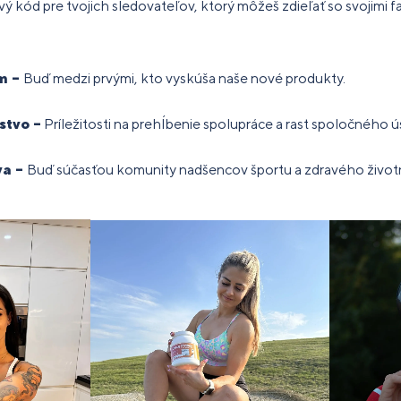
vý kód pre tvojich sledovateľov, ktorý môžeš zdieľať so svojimi f
ám –
Buď medzi prvými, kto vyskúša naše nové produkty.
stvo –
Príležitosti na prehĺbenie spolupráce a rast spoločného 
va –
Buď súčasťou komunity nadšencov športu a zdravého životn