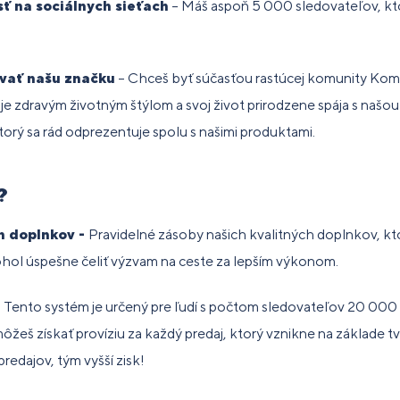
ť na sociálnych sieťach
– Máš aspoň 5 000 sledovateľov, ktor
vať našu značku
– Chceš byť súčasťou rastúcej komunity Ko
je zdravým životným štýlom a svoj život prirodzene spája s našo
ktorý sa rád odprezentuje spolu s našimi produktami.
?
h doplnkov -
Pravidelné zásoby našich kvalitných doplnkov, k
ohol úspešne čeliť výzvam na ceste za lepším výkonom.
–
Tento systém je určený pre ľudí s počtom sledovateľov 20 000 
žeš získať províziu za každý predaj, ktorý vznikne na základe tv
redajov, tým vyšší zisk!