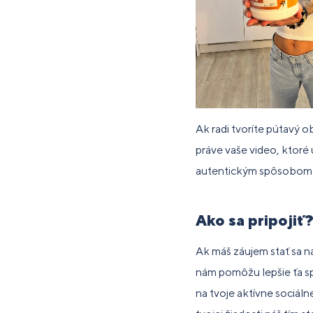
Ak radi tvoríte pútavý 
práve vaše video, ktoré 
autentickým spôsobom
Ako sa pripojiť
Ak máš záujem stať sa n
nám pomôžu lepšie ťa sp
na tvoje aktívne sociáln