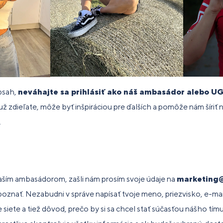
obsah,
neváhajte sa prihlásiť ako náš ambasádor alebo UG
už zdieľate, môže byť inšpiráciou pre ďalších a pomôže nám šíriť
.
?
aším ambasádorom, zašli nám prosím svoje údaje na
marketing
oznať. Nezabudni v správe napísať tvoje meno, priezvisko, e-mai
e siete a tiež dôvod, prečo by si sa chcel stať súčasťou nášho tím