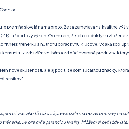
 Csonka
je pre mňa skvelá najmä preto, že sa zameriava na kvalitné výži
ý štýl a športový výkon. Oceňujem, že ich produkty sú zložené z
ako fitness trénerku a nutričnú poradkyňu kľúčové. Vďaka spolu
u komunitu k zdravším voľbám a zdieľať overené produkty, ktor
elen nové skúsenosti, ale aj pocit, že som súčasťou značky, ktorá
zákazníkov."
em už viac ako 15 rokov. Sprevádzala ma počas prípravy na súť
o trénerka. Je pre mňa garanciou kvality. Môžem si byť vždy istá,