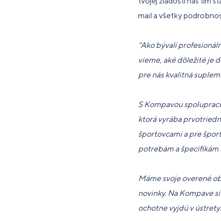
tvojej žiadosti náš tím 
mail a všetky podrobnos
"Ako bývalí profesionálni
vieme, aké dôležité je 
pre nás kvalitná suple
S Kompavou spolupracuje
ktorá vyrába prvotriedn
športovcami a pre šport
potrebám a špecifikám n
Máme svoje overené obľ
novinky. Na Kompave si 
ochotne vyjdú v ústrety