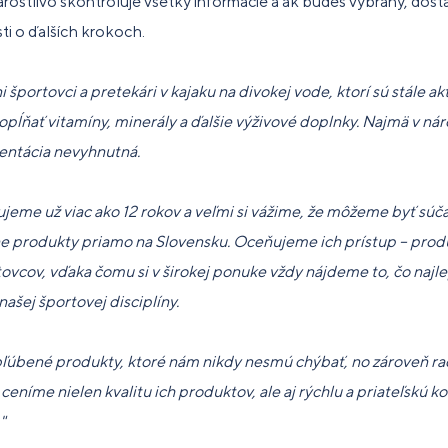
starostlivo skontroluje všetky informácie a ak budeš vybraný, dosta
ti o ďalších krokoch.
 športovci a pretekári v kajaku na divokej vode, ktorí sú stále ak
dopĺňať vitamíny, minerály a ďalšie výživové doplnky. Najmä v n
mentácia nevyhnutná.
me už viac ako 12 rokov a veľmi si vážime, že môžeme byť súča
e produkty priamo na Slovensku. Oceňujeme ich prístup – produ
ovcov, vďaka čomu si v širokej ponuke vždy nájdeme to, čo najl
ašej športovej disciplíny.
úbené produkty, ktoré nám nikdy nesmú chýbať, no zároveň rad
ceníme nielen kvalitu ich produktov, ale aj rýchlu a priateľskú 
."