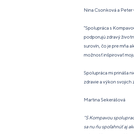
Nina Csonková a Peter
"Spolupráca s Kompavou 
podporujú zdravý životn
surovín, čo je pre mňa 
možnosť inšpirovať moj
Spolupráca mi prináša ni
zdravie a výkon svojich 
Martina Sekerášová
"S Kompavou spolupracuj
sa nu ňu spoľahnúť aj ak