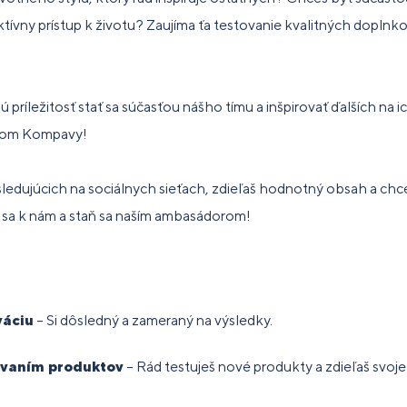
ívny prístup k životu? Zaujíma ťa testovanie kvalitných doplnkov
príležitosť stať sa súčasťou nášho tímu a inšpirovať ďalších na ich
rom Kompavy!
ledujúcich na sociálnych sieťach, zdieľaš hodnotný obsah a chc
 sa k nám a staň sa naším ambasádorom!
váciu
– Si dôsledný a zameraný na výsledky.
ovaním produktov
– Rád testuješ nové produkty a zdieľaš svoj