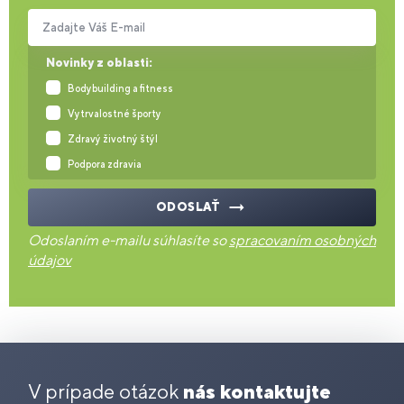
Zadajte Váš E-mail
Novinky z oblasti:
Bodybuilding a fitness
Vytrvalostné športy
Zdravý životný štýl
Podpora zdravia
ODOSLAŤ
Odoslaním e-mailu súhlasíte so
spracovaním osobných
údajov
V prípade otázok
nás kontaktujte