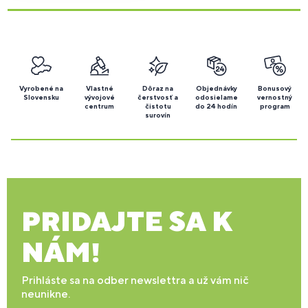
Vyrobené na
Vlastné
Dôraz na
Objednávky
Bonusový
Slovensku
vývojové
čerstvosť a
odosielame
vernostný
centrum
čistotu
do 24 hodín
program
surovín
PRIDAJTE SA K
NÁM!
Prihláste sa na odber newslettra a už vám nič
neunikne.