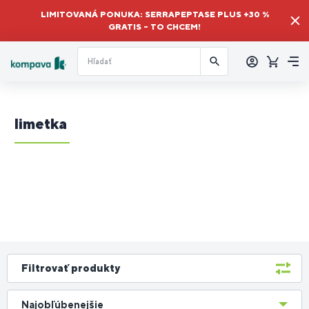
LIMITOVANÁ PONUKA: SERRAPEPTASE PLUS +30 %
GRATIS – TO CHCEM!
Prihlásiť
sa
Košík
Me
limetka
Filtrovať produkty
Najobľúbenejšie