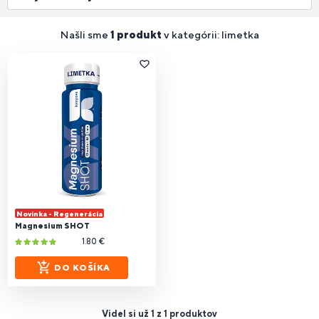
Našli sme
1 produkt
v kategórii: limetka
Novinka - Regenerácia
Magnesium SHOT
1.80 €
DO KOŠÍKA
Videl si už 1 z 1 produktov