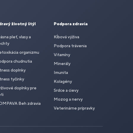
dravý životný štýl
Podpora zdravia
ásna pleť, vlasy a
Kĺbová výživa
echty
Podpora trávenia
toxikácia organizmu
Vitamíny
odpora chudnutia
Minerály
tness doplnky
Imunita
tness tyčinky
Kolagény
živové doplnky pre
Srdce a cievy
ti
Mozog a nervy
OMPAVA Beh zdravia
Veterinárne prípravky