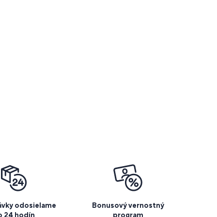
vky odosielame
Bonusový vernostný
o 24 hodín
program