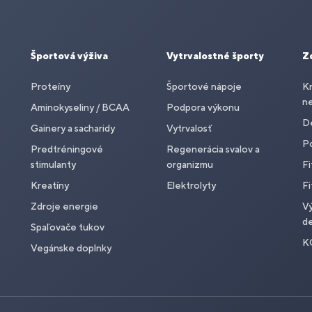
Športová výživa
Vytrvalostné športy
Z
Proteíny
Športové nápoje
Kr
n
Aminokyseliny / BCAA
Podpora výkonu
De
Gainery a sacharidy
Vytrvalosť
P
Predtréningové
Regenerácia svalov a
stimulanty
organizmu
Fi
Kreatíny
Elektrolyty
Fi
Zdroje energie
Vý
de
Spaľovače tukov
K
Vegánske doplnky