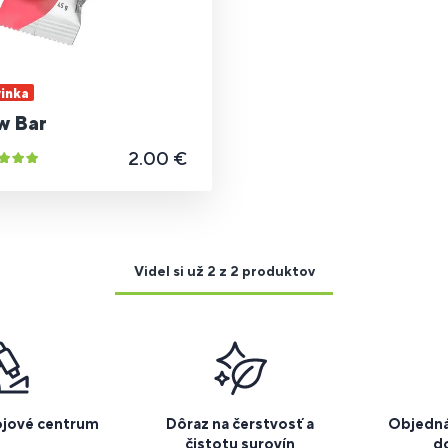
inka
w Bar
2.00 €
Videl si už 2 z 2 produktov
ojové centrum
Dôraz na čerstvosť a
Objedná
čistotu surovín
d