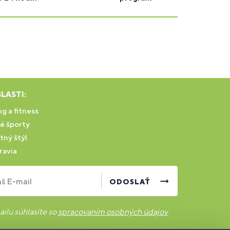
LASTI:
g a fitness
é športy
tný štýl
ravia
š E-mail
ODOSLAŤ
ilu súhlasíte so
spracovaním osobných údajov