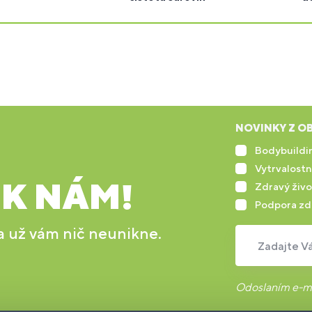
NOVINKY Z OB
Bodybuildin
Vytrvalostn
 K NÁM!
Zdravý živo
Podpora zd
 a už vám nič neunikne.
Zadajte Vá
Odoslaním e-ma