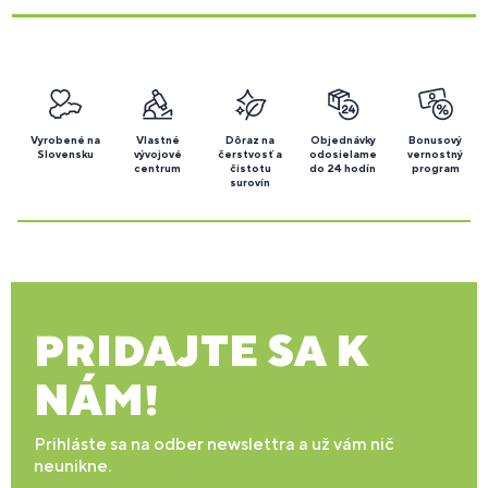
Vyrobené na
Vlastné
Dôraz na
Objednávky
Bonusový
Slovensku
vývojové
čerstvosť a
odosielame
vernostný
centrum
čistotu
do 24 hodín
program
surovín
PRIDAJTE SA K
NÁM!
Prihláste sa na odber newslettra a už vám nič
neunikne.