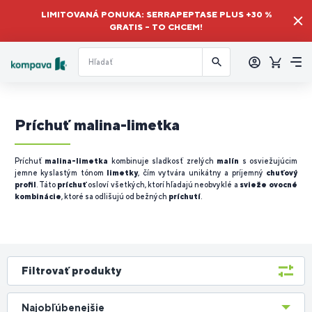
LIMITOVANÁ PONUKA: SERRAPEPTASE PLUS +30 %
GRATIS – TO CHCEM!
Prihlásiť
sa
Košík
Me
Príchuť malina-limetka
Príchuť
malina-limetka
kombinuje sladkosť zrelých
malín
s osviežujúcim
jemne kyslastým tónom
limetky
, čím vytvára unikátny a príjemný
chuťový
profil
. Táto
príchuť
osloví všetkých, ktorí hľadajú neobvyklé a
svieže ovocné
kombinácie
, ktoré sa odlišujú od bežných
príchutí
.
Filtrovať produkty
Najobľúbenejšie