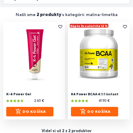
Našli sme
2 produkty
v kategórii: malina-limetka
Kúpte 3x a ušetrite 12 %
K-4 Power Gel
K4 Power BCAA 4:1:1 instant
2.60 €
41.90 €
DO KOŠÍKA
DO KOŠÍKA
Videl si už 2 z 2 produktov