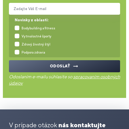
Zadajte Váš E-mail
Novinky z oblasti:
Bodybuilding a fitness
Vytrvalostné športy
Zdravý životný štýl
Podpora zdravia
ODOSLAŤ
Odoslaním e-mailu súhlasíte so
spracovaním osobných
údajov
V prípade otázok
nás kontaktujte