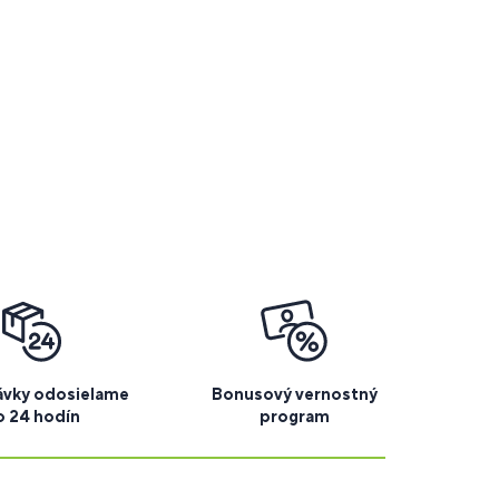
vky odosielame
Bonusový vernostný
o 24 hodín
program