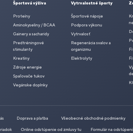
Športová výživa
Vytrvalostné športy
Z
Proteíny
Športové nápoje
Kr
n
Aminokyseliny / BCAA
Podpora výkonu
De
Gainery a sacharidy
Vytrvalosť
P
Predtréningové
Regenerácia svalov a
stimulanty
organizmu
Fi
Kreatíny
Elektrolyty
Fi
Zdroje energie
Vý
de
Spaľovače tukov
K
Vegánske doplnky
nás
Doprava a platba
Všeobecné obchodné podmienky
riadok
Online odstúpenie od zmluvy tu
Formulár na odstúpen