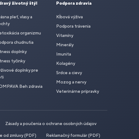
dravý životný štýl
Podpora zdravia
ásna pleť, vlasy a
Kĺbová výživa
echty
Podpora trávenia
toxikácia organizmu
Vitamíny
odpora chudnutia
Minerály
tness doplnky
Imunita
tness tyčinky
Kolagény
živové doplnky pre
Srdce a cievy
ti
Mozog a nervy
OMPAVA Beh zdravia
Veterinárne prípravky
Zásady a poučenia o ochrane osobných údajov
ie od zmluvy (PDF)
Reklamačný formulár (PDF)