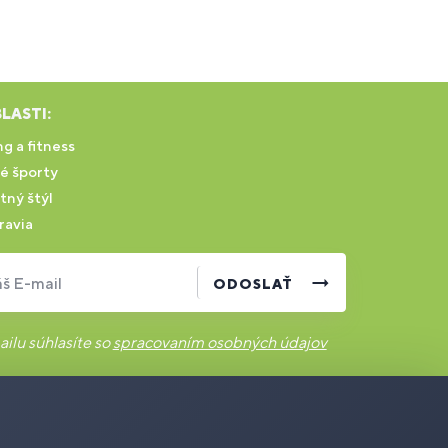
LASTI:
g a fitness
é športy
tný štýl
ravia
š E-mail
ODOSLAŤ
ilu súhlasíte so
spracovaním osobných údajov