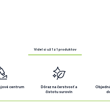
Videl si už 1 z 1 produktov
ojové centrum
Dôraz na čerstvosť a
Objedná
čistotu surovín
d