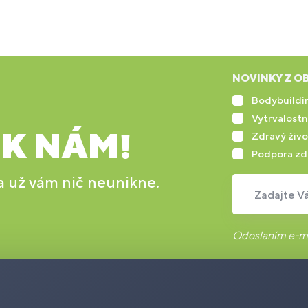
NOVINKY Z OB
Bodybuildin
Vytrvalostn
 K NÁM!
Zdravý živo
Podpora zd
 a už vám nič neunikne.
Zadajte Vá
Odoslaním e-ma