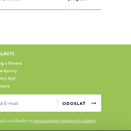
LASTI:
g a fitness
é športy
tný štýl
ravia
š E-mail
ODOSLAŤ
ilu súhlasíte so
spracovaním osobných údajov