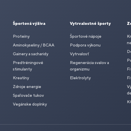
Športová výživa
Vytrvalostné športy
Z
Proteíny
Športové nápoje
Kr
n
Aminokyseliny / BCAA
Podpora výkonu
De
Gainery a sacharidy
Vytrvalosť
P
Predtréningové
Regenerácia svalov a
stimulanty
organizmu
Fi
Kreatíny
Elektrolyty
Fi
Zdroje energie
Vý
de
Spaľovače tukov
K
Vegánske doplnky