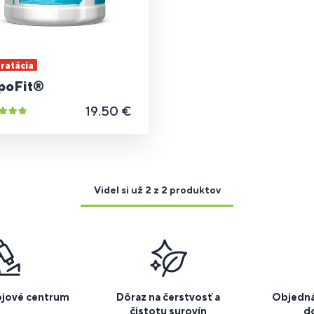
ratácia
poFit®
19.50 €
Videl si už 2 z 2 produktov
ojové centrum
Dôraz na čerstvosť a
Objedná
čistotu surovín
d