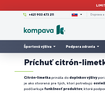
LIMI
+421 903 473 211
Doprava a
Športová výživa
Podpora zdravia
Príchuť citrón-limet
Krásna
Kĺbová
pleť,
Výhodné
A
P
P
V
Proteíny
Pre ženy
Tr
výživa
vlasy a
balíčky
/
c
m
3-
Citrón-limetka
prináša do
doplnkov výživy
por
nechty
je ako stvorená pre tých, ktorí potrebujú
osviež
podčiarkuje
funkčnosť produktov
, ktoré podpo
Dovolenka
Pre
Z
P
P
Kreatíny
Imunita
K
a leto
bežcov
en
tr
cy