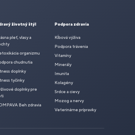
dravý životný štýl
Podpora zdravia
ásna pleť, vlasy a
Kĺbová výživa
echty
Podpora trávenia
toxikácia organizmu
Vitamíny
odpora chudnutia
Minerály
tness doplnky
Imunita
tness tyčinky
Kolagény
živové doplnky pre
Srdce a cievy
ti
Mozog a nervy
OMPAVA Beh zdravia
Veterinárne prípravky