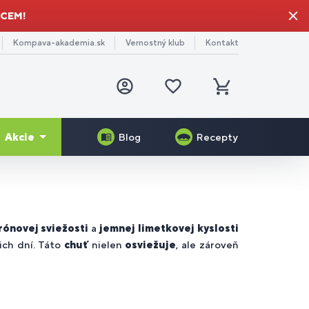
HCEM!
Kompava-akademia.sk
Vernostný klub
Kontakt
Prihlásiť
Obľúbené
sa
produkty
Košík
Akcie
Blog
Recepty
-11%
Darček pre mamu
generácia
Serrapeptase Plus
Veggie Protein
edtréningové
e
rčekové
nerály
lov a
imulanty
niorov
ukazy
ganizmu
rónovej sviežosti
a
jemnej limetkovej kyslosti
Gelo-3 Complex®
Skin Booster®
cich dní. Táto
chuť
nielen
osviežuje
, ale zároveň
gánske
zog a
toxikácia
e
plnky
rvy
ganizmu
turistov