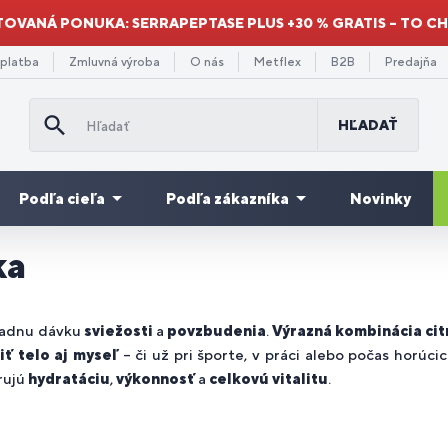
TOVANÁ PONUKA: SERRAPEPTASE PLUS +30 % GRATIS – TO C
 platba
Zmluvná výroba
O nás
Metflex
B2B
Predajňa
HĽADAŤ
Podľa cieľa
Podľa zákazníka
Novinky
ka
Doplnky
Re
minokyseliny
odpora
re
ýhodné
Gainery a
stravy na
Množstevné
Pr
Pr
Da
ávenie
Vitamíny
Pre deti
Mi
sva
 BCAA
hudnutia
užov
balenia
sacharidy
únavu a
zľavy
st
se
po
or
iadnu dávku
sviežosti
a
povzbudenia
.
Výrazná kombinácia
cit
vyčerpanie
iť telo aj myseľ
– či už pri športe, v práci alebo počas horúci
rujú
hydratáciu
,
výkonnosť
a
celkovú vitalitu
.
droje
odpora
re
Spaľovače
Srdce a
Zbavenie
Pre
Ve
Mo
De
Pr
olagény
ergie
ávenia
klistov
tukov
cievy
sa stresu
športovcov
do
ne
or
kul