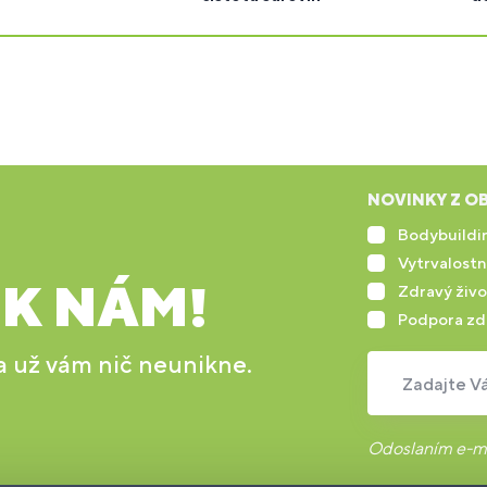
NOVINKY Z OB
Bodybuildin
Vytrvalostn
 K NÁM!
Zdravý živo
Podpora zd
 a už vám nič neunikne.
Zadajte Vá
Odoslaním e-ma