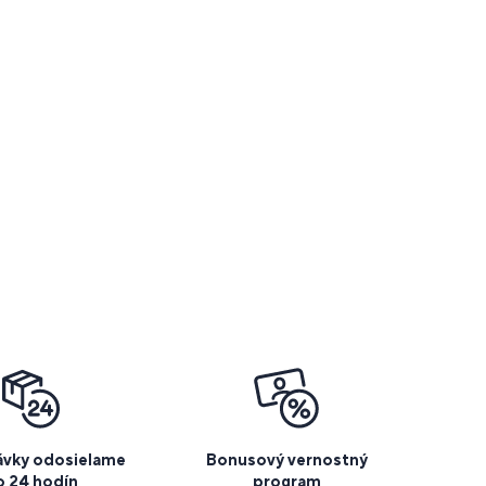
vky odosielame
Bonusový vernostný
o 24 hodín
program