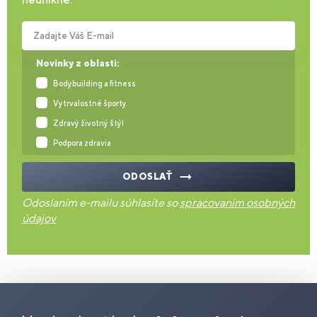
Zadajte Váš E-mail
Novinky z oblasti:
Bodybuilding a fitness
Vytrvalostné športy
Zdravý životný štýl
Podpora zdravia
ODOSLAŤ
Odoslaním e-mailu súhlasíte so
spracovaním osobných
údajov