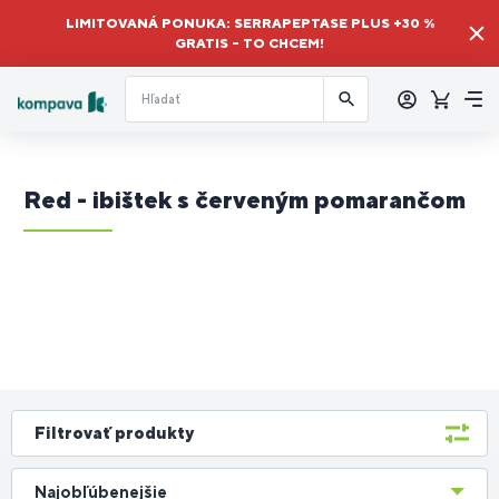
LIMITOVANÁ PONUKA: SERRAPEPTASE PLUS +30 %
GRATIS – TO CHCEM!
Prihlásiť
sa
Košík
Me
Red - ibištek s červeným pomarančom
Filtrovať produkty
Najobľúbenejšie