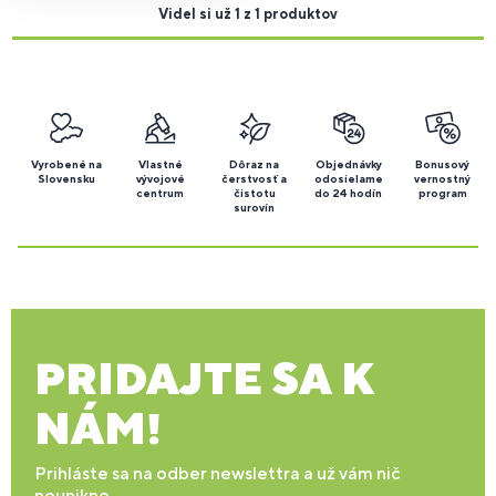
Videl si už 1 z 1 produktov
Vyrobené na
Vlastné
Dôraz na
Objednávky
Bonusový
Slovensku
vývojové
čerstvosť a
odosielame
vernostný
centrum
čistotu
do 24 hodín
program
surovín
PRIDAJTE SA K
NÁM!
Prihláste sa na odber newslettra a už vám nič
neunikne.