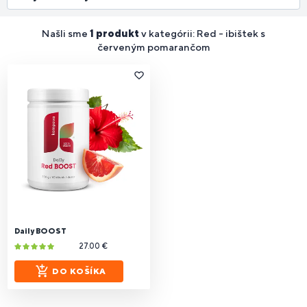
Našli sme
1 produkt
v kategórii: Red - ibištek s
červeným pomarančom
Daily BOOST
27.00 €
DO KOŠÍKA