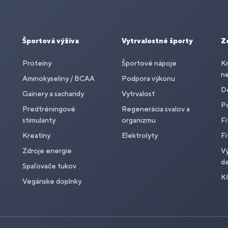
Športová výživa
Vytrvalostné športy
Z
Proteíny
Športové nápoje
Kr
n
Aminokyseliny / BCAA
Podpora výkonu
De
Gainery a sacharidy
Vytrvalosť
P
Predtréningové
Regenerácia svalov a
stimulanty
organizmu
Fi
Kreatíny
Elektrolyty
Fi
Zdroje energie
Vý
de
Spaľovače tukov
K
Vegánske doplnky