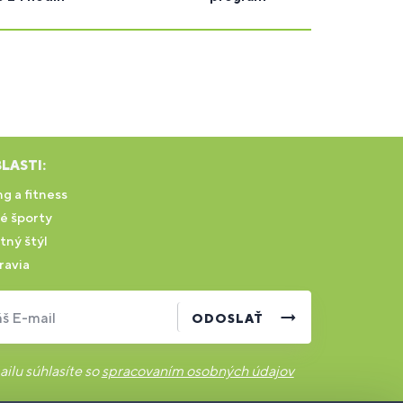
LASTI:
g a fitness
é športy
tný štýl
ravia
š E-mail
ODOSLAŤ
ilu súhlasíte so
spracovaním osobných údajov