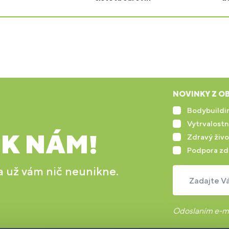
NOVINKY Z OB
Bodybuildin
Vytrvalostn
 K NÁM!
Zdravý živo
Podpora zd
 a už vám nič neunikne.
Zadajte Vá
Odoslaním e-ma