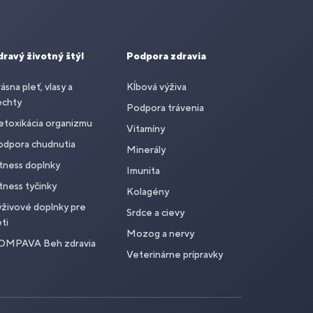
dravý životný štýl
Podpora zdravia
ásna pleť, vlasy a
Kĺbová výživa
echty
Podpora trávenia
toxikácia organizmu
Vitamíny
odpora chudnutia
Minerály
tness doplnky
Imunita
tness tyčinky
Kolagény
živové doplnky pre
Srdce a cievy
ti
Mozog a nervy
OMPAVA Beh zdravia
Veterinárne prípravky