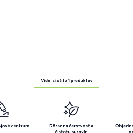
Videl si už 1 z 1 produktov
ojové centrum
Dôraz na čerstvosť a
Objedná
čistotu surovín
d