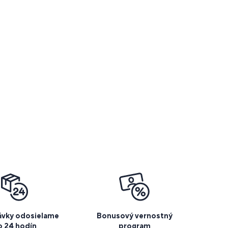
vky odosielame
Bonusový vernostný
o 24 hodín
program