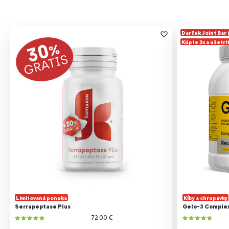
A zmena je neskutočne veľká. Katrinka vie napocitat
do 20. Píše písmená, síce tlačené ale ja som bola
presvedčená že nebude písať nikdy. Pomaly čítame
Darček Joint Bar
jednoduché slová. Keď sme dostali celá rodina
Kúpte 3x a ušetri
koronu, strašne som sa bála. Virózy spúšťajú
Katrinke epi záchvaty. Jeden deň mi to už vyzeralo
zle, bála som sa hospitalizácie v korona režime.
Našťastie to zvládla, verím že aj vďaka
suplementacii.
Limitovaná ponuka
Kĺby a chrupavky
Serrapeptase Plus
Gelo-3 Comple
72.00 €