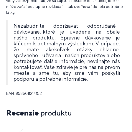
vody.
Zabezpečíte tak, že sa kapsula dostane do žalúdka, kde sa
môže začať postupne rozkladať, a tak uvoľňovať do tela potrebné
látky.
Nezabudnite dodržiavať odporúčané
dávkovanie, ktoré je uvedené na obale
nášho produktu. Správne dávkovanie je
kľúčom k optimálnym výsledkom. V prípade,
že máte akékoľvek otázky ohľadne
správneho užívania našich produktov alebo
potrebujete ďalšie informácie, neváhajte nás
kontaktovať. Vaše zdravie je pre nás na prvom
mieste a sme tu, aby sme vám poskytli
podporu a potrebné informácie.
EAN: 8586011214152
Recenzie
produktu