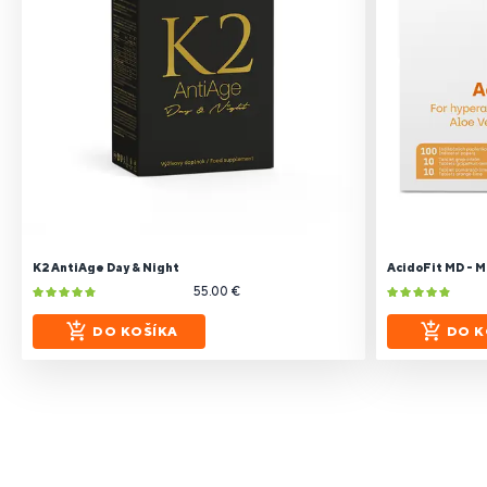
K2 AntiAge Day & Night
AcidoFit MD - M
55.00 €
DO KOŠÍKA
DO K