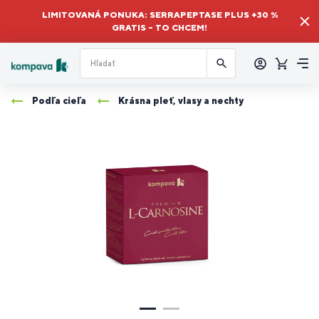
LIMITOVANÁ PONUKA: SERRAPEPTASE PLUS +30 %
GRATIS – TO CHCEM!
Prihlásiť
sa
Košík
Me
Podľa cieľa
Krásna pleť, vlasy a nechty