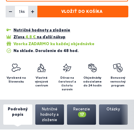
VLOŽIŤ DO KOŠÍKA
ks
Nutričné hodnoty a zloženie
Zľava
4.8
€
na ďalší nákup
Vzorka ZADARMO ku každej objednávke
Na sklade. Doručenie do 48 hod.
Vyrobené na
Vlastné
Dôraz na
Objednávky
Bonusový
Slovensku
vývojové
čerstvosť a
odosielame
vernostný
centrum
čistotu
do 24 hodín
program
surovín
Podrobný
Nutričné
Recenzie
Otázky
popis
hodnoty a
17
zloženie