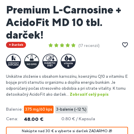
Premium L-Carnosine +
AcidoFit MD 10 tbl.
darček!
+ Darček
17 recenzií
Unikátne zloženie s obsahom karnozínu, koenzýmu Q10 a vitamínu E
bojuje proti starnutiu organizmu a dopĺňa energiu bunkám. Je
odporúčaný počas stresového obdobia a pri strate vitality. K tomu
detoxikačný AcidoFit ako darček...
Zobraziť celý popis
Balenie:
375 mg/60 kps
3-balenie (−12 %)
Cena:
0.80 € / Kapsula
48.00 €
Nakúpte nad 30 € a vyberte si darček ZADARMO 🎁