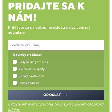
PRIDAJTE SA K
NÁM!
Prihláste sa na odber newslettra a už vám nič
neunikne.
Zadajte Váš E-mail
Novinky z oblasti:
Bodybuilding a fitness
Vytrvalostné športy
Zdravý životný štýl
Podpora zdravia
ODOSLAŤ
Odoslaním e-mailu súhlasíte so
spracovaním osobných
údajov