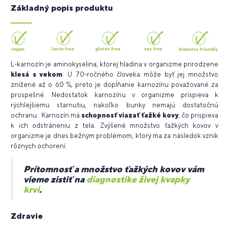
Základný popis produktu
L-karnozín je aminokyselina, ktorej hladina v organizme prirodzene
klesá s vekom
. U 70-ročného človeka môže byť jej množstvo
znížené až o 60 %, preto je dopĺňanie karnozínu považované za
prospešné. Nedostatok karnozínu v organizme prispieva k
rýchlejšiemu starnutiu, nakoľko bunky nemajú dostatočnú
ochranu. Karnozín má
schopnosť viazať ťažké kovy
, čo prispieva
k ich odstráneniu z tela. Zvýšené množstvo ťažkých kovov v
organizme je dnes bežným problémom, ktorý ma za následok vznik
rôznych ochorení.
Prítomnosť a množstvo ťažkých kovov vám
vieme zistiť na
diagnostike živej kvapky
krvi
.
Zdravie