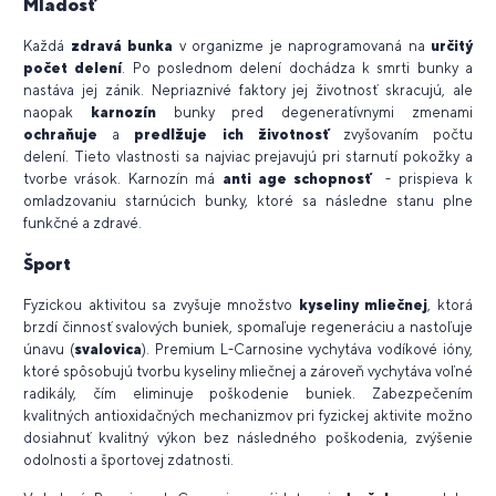
Mladosť
Každá
zdravá bunka
v organizme je naprogramovaná na
určitý
počet delení
. Po poslednom delení dochádza k smrti bunky a
nastáva jej zánik. Nepriaznivé faktory jej životnosť skracujú, ale
naopak
karnozín
bunky pred degeneratívnymi zmenami
ochraňuje
a
predlžuje ich životnosť
zvyšovaním počtu
delení. Tieto vlastnosti sa najviac prejavujú pri starnutí pokožky a
tvorbe vrások. Karnozín má
anti age schopnosť
- prispieva k
omladzovaniu starnúcich bunky, ktoré sa následne stanu plne
funkčné a zdravé.
Šport
Fyzickou aktivitou sa zvyšuje množstvo
kyseliny mliečnej
, ktorá
brzdí činnosť svalových buniek, spomaľuje regeneráciu a nastoľuje
únavu (
svalovica
). Premium L-Carnosine vychytáva vodíkové ióny,
ktoré spôsobujú tvorbu kyseliny mliečnej a zároveň vychytáva voľné
radikály, čím eliminuje poškodenie buniek. Zabezpečením
kvalitných antioxidačných mechanizmov pri fyzickej aktivite možno
dosiahnuť kvalitný výkon bez následného poškodenia, zvýšenie
odolnosti a športovej zdatnosti.