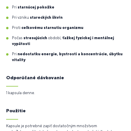
Pri
starnúcej pokožke
Pri vzniku
stareckých škvŕn
Proti
celkovému starnutiu organizmu
Počas
stresujúcich
období,
ťažkej fyzickej i mentálnej
vypätosti
Pri
nedostatku energie, bystrosti a koncentrácie, úbytku
vitality
Odporúčané dávkovanie
1 kapsula denne.
Použitie
Kapsule je potrebné zapiť dostatočným množstvom