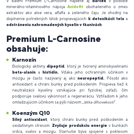
V balení Premium L-Carnosine nájdete aj
darček
v podobe
minerálno-vitamínového nápoja
Acidofit
obohateného o zmes
extraktov ako aloe vera, alfalfa a zeleného čaju. Je vhodný na
doplnenie potrebných látok prispievajúcich
k detoxikácii tela
a
odstráneniu
nahromadených kyselín v tkanivách
.
Premium L-Carnosine
obsahuje:
Karnozín
Biologicky aktívny
dipeptid
, ktorý je tvorený aminokyselinami
beta-alanín
a
histidín.
Vďaka jeho ochranným účinkom v
mozgu je často nazývaný aj ako
neuropeptid.
Pôsobí ako
antioxidant a chráni bunky pred poškodením. Prispieva tiež k
neutralizácii kyseliny vznikajúce pri fyzickej záťaži, čím
podporuje svalovú výkonnosť a regeneráciu. Vzhľadom k jeho
omladzujúcim účinkom sa pýši názvom „
látka dlhovekosti
“ .
Koenzým Q10
Silný antioxidant
, ktorý chráni bunky pred poškodením a
oxidatívnym stresom.
Zvyšuje produkciu energie
v bunkách
srdca, svalov a mozgu. Starnutie býva spojené s poklesom