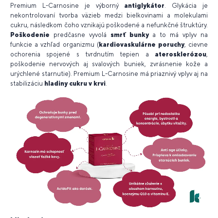
Premium L-Carnosine je výborný
antiglykátor
. Glykácia je
nekontrolovaní tvorba väzieb medzi bielkovinami a molekulami
cukru, následkom čoho vznikajú poškodené a nefunkčné štruktúry.
Poškodenie
predčasne vyvolá
smrť bunky
a to má vplyv na
funkcie a vzhľad organizmu (
kardiovaskulárne poruchy
, cievne
ochorenia spojené s tvrdnutím tepien a
aterosklerózou
,
poškodenie nervových aj svalových buniek, zvrásnenie kože a
urýchlené starnutie). Premium L-Carnosine má priaznivý vplyv aj na
stabilizáciu
hladiny cukru v krvi
.