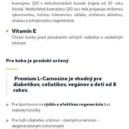
koenzýmu Q10 v mitochondriách buniek (najmä od 30. roku
života). Nedostatok koenzýmu Q10 sa v tele prejavuje zníženou
výkonnosťou, horšou toleranciou záťaže, zníženou aktivitou,
únavou a schopnosťou regenerácie.
Vitamín E
Chráni bunky pred pôsobením voľných radikálov a oxidačným
stresom.
Pre koho je produkt určený
Premium L-Carnosine je vhodný pre
diabetikov, celiatikov, vegánov a deti od 8
rokov.
Pre športovcov na
rýchlu a efektívnu regeneráciu
bez
svalovej horúčky
Pre ľudí s diabetes, srdcovo – cievnymi a nervovo –
degeneratívnymi ochoreniami