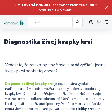
LIMITOVANÁ PONUKA: SERRAPEPTASE PLUS +30 %
GRATIS – TO CHCEM!
Prihlásiť
sa
Košík
Me
Diagnostika živej kvapky krvi
Vedeli ste, že zdravotný stav človeka sa dá vyčítať z jedinej
kvapky krvi odobratej z prsta?
Diagnostika živej kvapky krvi
je bezbolestná vysoko
nadštandardná metóda umožňujúca analýzu čerstvo odobratej
kvapky krvi. Klientovi umožňujeme „naživo“ vidieť zloženie svojej
vlastnej krvi v niekoľkonásobnom zväčšení na monitore obrazovky.
Na diagnostiku používame špeciálny Darkfield mikroskop. Vďaka
nemu vieme pozorovať a analyzovať jednotlivé
zložky krvi
bez