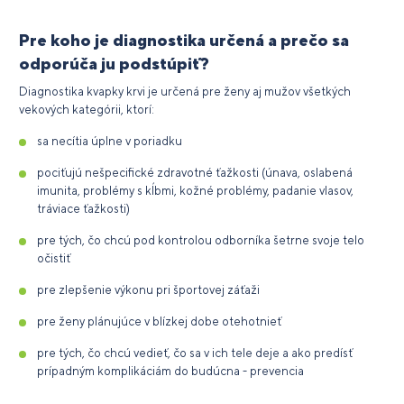
Pre koho je diagnostika určená a prečo sa
odporúča ju podstúpiť?
Diagnostika kvapky krvi je určená pre ženy aj mužov všetkých
vekových kategórii, ktorí:
sa necítia úplne v poriadku
pociťujú nešpecifické zdravotné ťažkosti (únava, oslabená
imunita, problémy s kĺbmi, kožné problémy, padanie vlasov,
tráviace ťažkosti)
pre tých, čo chcú pod kontrolou odborníka šetrne svoje telo
očistiť
pre zlepšenie výkonu pri športovej záťaži
pre ženy plánujúce v blízkej dobe otehotnieť
pre tých, čo chcú vedieť, čo sa v ich tele deje a ako predísť
prípadným komplikáciám do budúcna - prevencia