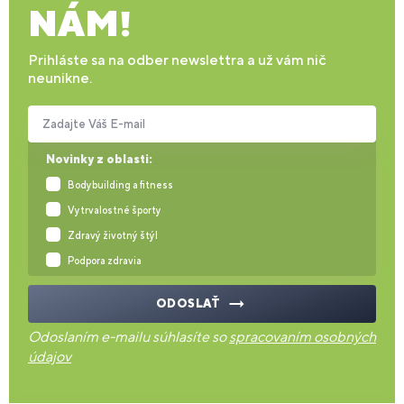
NÁM!
Prihláste sa na odber newslettra a už vám nič
neunikne.
Zadajte Váš E-mail
Novinky z oblasti:
Bodybuilding a fitness
Vytrvalostné športy
Zdravý životný štýl
Podpora zdravia
ODOSLAŤ
Odoslaním e-mailu súhlasíte so
spracovaním osobných
údajov