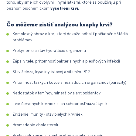
toho, aby sme ich ovplyvnili inými látkami, ktoré sa používajú pri
bežnom biochemickom
vyšetrení krvi.
Čo môžeme zistiť analýzou kvapky krvi?
Komplexný obraz o krvi, ktorý dokáže odhaliť počiatočné štádiá
problémov
Prekyslenie a stav hydratácie organizmu
Zápal v tele, prítomnosť bakteriálnych a plesňových infekcií
Stav železa, kyseliny listovej a vitamínu B12
Prítomnosť ťažkých kovov a nežiadúcich organizmov (parazity)
Nedostatok vitamínov, minerálov a antioxidantov
Tvar červených krviniek a ich schopnosť viazať kyslík
Zníženie imunity - stav bielych krviniek
Hromadenie cholesterolu
Riziko zhlukovania trombocytov a vzniku zrazenín