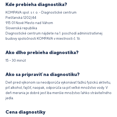
Kde prebieha diagnostika?
KOMPAVA spol. s r. o. - Diagnostické centrum
Piešťanská 1202/44
915 01 Nové Mesto nad Váhom
Slovenská republika
Diagnostické centrum nájdete na 1. poschodí administratívnej
budovy spoločnosti KOMPAVA v miestnosti č. 16.
Ako dlho prebieha diagnostika?
15 – 30 minút
Ako sa pripraviť na diagnostiku?
Deň pred výkonom sa neodporúča vykonávať ťažkú fyzickú aktivitu,
piť alkohol, fajčiť, naopak, odporúča sa piť veľké množstvo vody. V
deň merania je dobré jesť iba menšie množstvo ľahko stráviteľného
jedla.
Cena diagnostiky