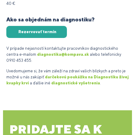
40 €
Ako sa objednám na diagnostiku?
Rezervovať termín
V prípade nejasností kontaktujte pracovníkov diagnostického
centra e-mailom
diagnostika@kompava.sk
alebo telefonicky
0910 453 455.
Uvedomujeme si, že vám záleží na zdraví vašich blízkych a preto je
možné u nás zakúpiť
darčekovú poukážku na Diagnostiku živej
kvapky krvi
a ďalšie iné
diagnostické vyšetrenia
.
PRIDAJTE SA K