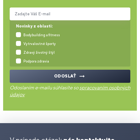
Zadajte Váš E-mail
Novinky z oblasti:
Bodybuilding a fitness
Vytrvalostné športy
Zdravý životný štýl
Podpora zdravia
ODOSLAŤ
Odoslaním e-mailu súhlasíte so
spracovaním osobných
údajov