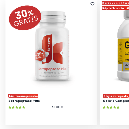
Darček Joint Bar
Kúpte 3x a ušetri
Limitovaná ponuka
Kĺby a chrupavky
Serrapeptase Plus
Gelo-3 Comple
72.00 €