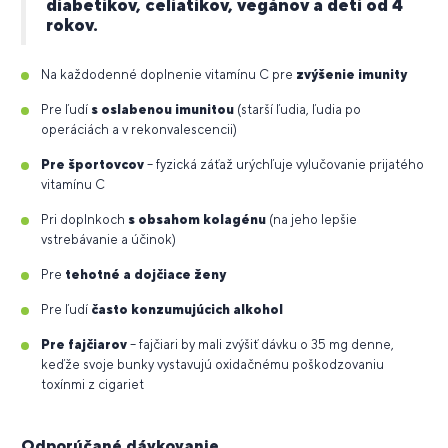
diabetikov, celiatikov, vegánov a deti od 4
rokov.
Na každodenné doplnenie vitamínu C pre
zvýšenie imunity
Pre ľudí
s oslabenou imunitou
(starší ľudia, ľudia po
operáciách a v rekonvalescencii)
Pre športovcov
– fyzická záťaž urýchľuje vylučovanie prijatého
vitamínu C
Pri doplnkoch
s obsahom kolagénu
(na jeho lepšie
vstrebávanie a účinok)
Pre
tehotné a dojčiace ženy
Pre ľudí
často konzumujúcich alkohol
Pre fajčiarov
– fajčiari by mali zvýšiť dávku o 35 mg denne,
keďže svoje bunky vystavujú oxidačnému poškodzovaniu
toxínmi z cigariet
Odporúčané dávkovanie