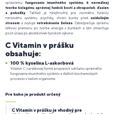
správnemu
fungovaniu imunitného systému
,
k normálnej
tvorbe kolagénu
,
správnej funkcii kostí a chrupaviek
,
ďasien
a pokožky
. Taktiež je nevyhnutný pre normálnu funkciu
nervového systému, psychiky, chráni bunky pred
oxidačným
stresom
a zvyšuje
vstrebávanie železa
. Zabezpečuje správnu
látkovú premenu pri tvorbe energie v bunkách a tým zmierňuje
pocit únavy po akomkoľvek fyzickom výkone.
C Vitamin v prášku
obsahuje:
100 % kyselina L-askorbová
Vitamín C v práškovej forme prispieva k udržaniu správneho
fungovania imunitného systému a ďalších biochemických
procesov v našom organizme.
Pre koho je produkt určený
C Vitamin v prášku je vhodný pre