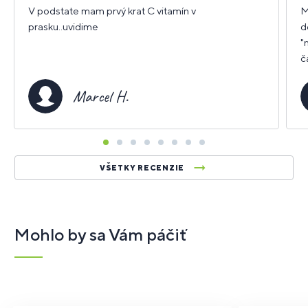
hviezdičiek
h
V podstate mam prvý krat C vitamín v
M
prasku..uvidime
d
"
č
d
G
Marcel H.
VŠETKY RECENZIE
Mohlo by sa Vám páčiť