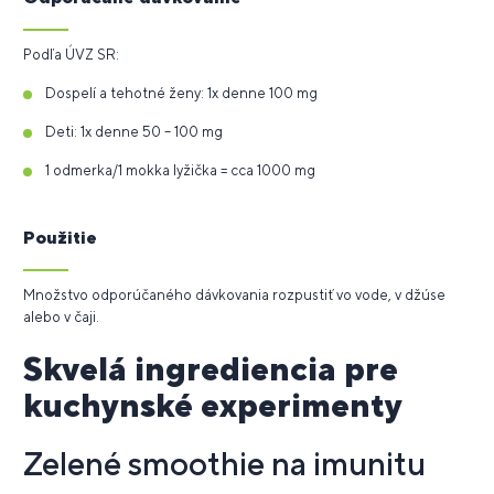
Podľa ÚVZ SR:
Dospelí a tehotné ženy: 1x denne 100 mg
Deti: 1x denne 50 – 100 mg
1 odmerka/1 mokka lyžička = cca 1000 mg
Použitie
Množstvo odporúčaného dávkovania rozpustiť vo vode, v džúse
alebo v čaji.
Skvelá ingrediencia pre
kuchynské experimenty
Zelené smoothie na imunitu