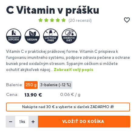
C Vitamin v prášku
20 recenzií
Vitamín C v praktickej práškovej forme. Vitamín C prispieva k
fungovaniu imunitného systému, podpore zdravia pečene a ochrane
buniek pred oxidačným stresom. Sypaným céčkom si môžete
ochutiť akýkoľvek nápoj...
Zobraziť celý popis
Balenie:
250 g
3-balenie (−12 %)
Cena:
0.06 € / g
13.90 €
Nakúpte nad 30 € a vyberte si darček ZADARMO 🎁
VLOŽIŤ DO KOŠÍKA
ks