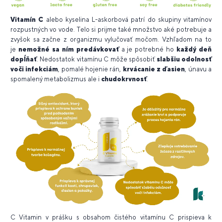
Vitamín C
alebo kyselina L-askorbová patrí do skupiny vitamínov
rozpustných vo vode. Telo si prijme také množstvo aké potrebuje a
zvyšok sa začne z organizmu vylučovať močom. Vzhľadom na to
je
nemožné sa ním predávkovať
a je potrebné ho
každý deň
dopĺňať
. Nedostatok vitamínu C môže spôsobiť
slabšiu odolnosť
voči infekciám
, pomalé hojenie rán,
krvácanie z ďasien
, únavu a
spomalený metabolizmus ale i
chudokrvnosť
.
C Vitamin v prášku s obsahom čistého vitamínu C prispieva k