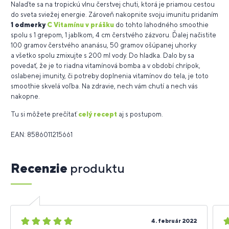
Nalaďte sa na tropickú vlnu čerstvej chuti, ktorá je priamou cestou
do sveta sviežej energie. Zároveň nakopnite svoju imunitu pridaním
1 odmerky
C Vitamínu v prášku
do tohto lahodného smoothie
spolu s 1 grepom, 1 jablkom, 4 cm čerstvého zázvoru. Ďalej načistite
100 gramov čerstvého ananásu, 50 gramov ošúpanej uhorky
a všetko spolu zmixujte s 200 ml vody. Do hladka. Dalo by sa
povedať, že je to riadna vitamínová bomba a v období chrípok,
oslabenej imunity, či potreby doplnenia vitamínov do tela, je toto
smoothie skvelá voľba. Na zdravie, nech vám chutí a nech vás
nakopne.
Tu si môžete prečítať
celý recept
aj s postupom.
EAN: 8586011215661
Recenzie
produktu
5
5
4. február 2022