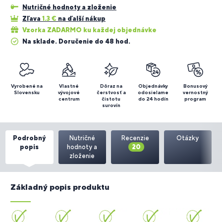
Nutričné hodnoty a zloženie
Zľava
1.3
€
na ďalší nákup
Vzorka ZADARMO ku každej objednávke
Na sklade. Doručenie do 48 hod.
Vyrobené na
Vlastné
Dôraz na
Objednávky
Bonusový
Slovensku
vývojové
čerstvosť a
odosielame
vernostný
centrum
čistotu
do 24 hodín
program
surovín
Podrobný
Nutričné
Recenzie
Otázky
popis
hodnoty a
20
zloženie
Základný popis produktu