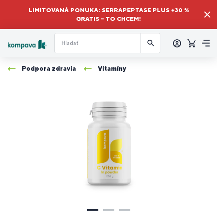
LIMITOVANÁ PONUKA: SERRAPEPTASE PLUS +30 %
GRATIS – TO CHCEM!
Prihlásiť
sa
Košík
Me
Podpora zdravia
Vitamíny