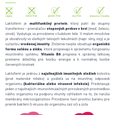
Laktoferín je
multifunkčný proteín
, ktorý patrí do skupiny
transferínov – prenášačov
stopových prvkov v krvi
(meď, železo,
zinok). Vyskytuje sa prirodzene v ľudskom tele. V malom množstve
je obsiahnutý vo všetkých telových tekutinách (napr. sliny, slzy) a je
súčasťou
vrodenej imunity
. Zloženie navyše obsahuje
organickú
formu selénu a zinku
, ktoré prispievajú k správnemu fungovaniu
imunitného systému.
Vitamín B6
prispieva k správnej látkovej
premene dôležitej pre tvorbu energie a k normálnej tvorbe
červených krviniek.
Laktoferín je jednou z
najsilnejších imunitných zložiek
kolostra
(prvé materské mlieko) a podieľa sa na imunitnej odpovedi
organizmu
(
bakteriálne alebo vírusové infekcie)
. Predstavuje
jeden z najsilnejších imunostimulačných prirodzených prostriedkov
nášho organizmu na podporu imunity vzhľadom na to, že narúša
membrány mikroorganizmov.
Prirodzene tvorí prvotnú bariéru pre
prienik baktérií či vírusov do organizmu cez oči a ústa.