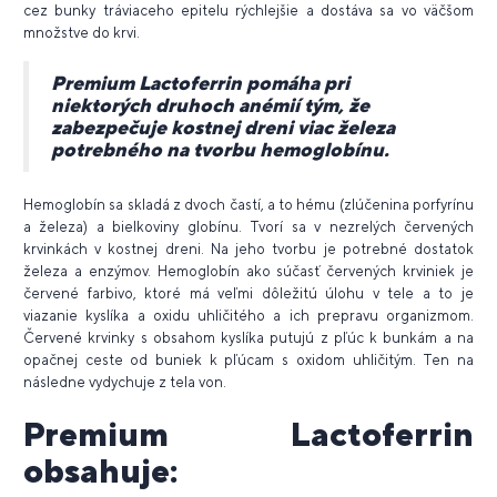
cez bunky tráviaceho epitelu rýchlejšie a dostáva sa vo väčšom
množstve do krvi.
Premium Lactoferrin pomáha pri
niektorých druhoch anémií tým, že
zabezpečuje kostnej dreni viac železa
potrebného na tvorbu hemoglobínu.
Hemoglobín sa skladá z dvoch častí, a to hému (zlúčenina porfyrínu
a železa) a bielkoviny globínu. Tvorí sa v nezrelých červených
krvinkách v kostnej dreni. Na jeho tvorbu je potrebné dostatok
železa a enzýmov. Hemoglobín ako súčasť červených krviniek je
červené farbivo, ktoré má veľmi dôležitú úlohu v tele a to je
viazanie kyslíka a oxidu uhličitého a ich prepravu organizmom.
Červené krvinky s obsahom kyslíka putujú z pľúc k bunkám a na
opačnej ceste od buniek k pľúcam s oxidom uhličitým. Ten na
následne vydychuje z tela von.
Premium Lactoferrin
obsahuje: