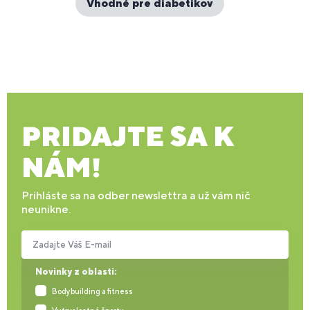
Vhodné pre diabetikov
PRIDAJTE SA K
NÁM!
Prihláste sa na odber newslettra a už vám nič
neunikne.
Zadajte Váš E-mail
Novinky z oblasti:
Bodybuilding a fitness