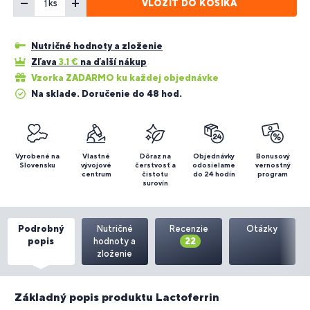
VLOŽIŤ DO KOŠÍKA
ks
Nutričné hodnoty a zloženie
Zľava
3.1
€
na ďalší nákup
Vzorka ZADARMO ku každej objednávke
Na sklade. Doručenie do 48 hod.
Vyrobené na
Vlastné
Dôraz na
Objednávky
Bonusový
Slovensku
vývojové
čerstvosť a
odosielame
vernostný
centrum
čistotu
do 24 hodín
program
surovín
Podrobný
Nutričné
Recenzie
Otázky
popis
hodnoty a
22
zloženie
Základný popis produktu Lactoferrin