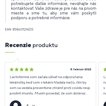
potrebujete ďalšie informácie, neváhajte nás
kontaktovať. Vaše zdravie je pre nás na prvom
mieste a sme tu, aby sme vám poskytli
podporu a potrebné informácie.
EAN: 8586011214213
Recenzie
produktu
5
5
8. február 2022
hviezdičiek
h
Lactoferrine som začala užívať na odporúčania
L
lekárničky, keď som v lekárni hľadala niečo, čím by
n
som sa vedela preventívne chrániť proti covidu resp.
s
posilniť imunitu. Musím povedať, že som doteraz
n
veľmi spokojná, vírus ma obišiel aj napriek tomu, že
O
bolo okolo mňa pár pozitívnych ľudí.
n