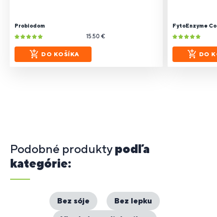
Probiodom
FytoEnzyme Co
15.50 €
DO KOŠÍKA
DO K
Podobné produkty
podľa
kategórie:
Bez sóje
Bez lepku