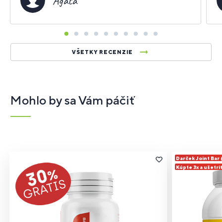
Agáta
VŠETKY RECENZIE
Mohlo by sa Vám páčiť
Darček Joint Bar
Kúpte 3x a ušetri