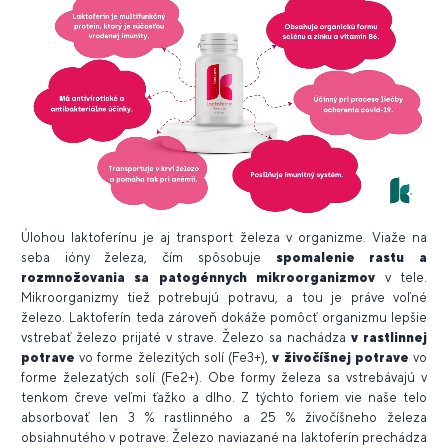
Úlohou laktoferínu je aj transport železa v organizme. Viaže na
seba ióny železa, čím spôsobuje
spomalenie rastu a
rozmnožovania sa patogénnych mikroorganizmov
v tele.
Mikroorganizmy tiež potrebujú potravu, a tou je práve voľné
železo. Laktoferín teda zároveň dokáže pomôcť organizmu lepšie
vstrebať železo prijaté v strave
. Železo sa nachádza
v rastlinnej
potrave
vo forme železitých solí (Fe3+),
v živočíšnej potrave
vo
forme železatých solí (Fe2+). Obe formy železa sa vstrebávajú v
tenkom čreve veľmi ťažko a dlho. Z týchto foriem vie naše telo
absorbovať len 3 % rastlinného a 25 % živočíšneho železa
obsiahnutého v potrave. Železo naviazané na laktoferín prechádza