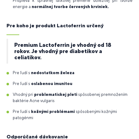
Prispieva k správnej látkovej premene dôležitej pri tvorbe
energie a
normálnej tvorbe červených krviniek.
Pre koho je produkt Lactoferrin určený
Premium Lactoferrin je vhodný od 18
rokov. Je vhodný pre diabetikov a
celiatikov.
Pre ľudí s
nedostatkom železa
Pre ľudí s
oslabenou imunitou
Vhodný pri
problematickej pleti
spôsobenej premnožením
baktérie Acne vulgaris
Pre ľudí s
kožnými problémami
spôsobenými kožnými
patogénmi
Odporúčané dávkovanie