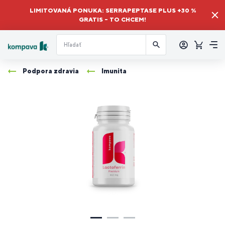
LIMITOVANÁ PONUKA: SERRAPEPTASE PLUS +30 %
GRATIS – TO CHCEM!
Prihlásiť
sa
Košík
Me
Podpora zdravia
Imunita