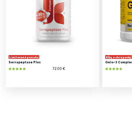
Limitovaná ponuka
Kĺby a chrupavky
Serrapeptase Plus
Gelo-3 Comple
72.00 €