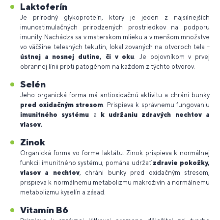
Laktoferín
Je prírodný glykoproteín, ktorý je jeden z najsilnejších
imunostimulačných prirodzených prostriedkov na podporu
imunity. Nachádza sa v materskom mlieku a v menšom množstve
vo väčšine telesných tekutín, lokalizovaných na otvoroch tela –
ústnej a nosnej dutine, či v oku
. Je bojovníkom v prvej
obrannej línii proti patogénom na každom z týchto otvorov.
Selén
Jeho organická forma má antioxidačnú aktivitu a chráni bunky
pred oxidačným stresom
. Prispieva k správnemu fungovaniu
imunitného systému
a
k udržaniu zdravých nechtov a
vlasov.
Zinok
Organická forma vo forme laktátu. Zinok prispieva k normálnej
funkcii imunitného systému, pomáha udržať
zdravie pokožky,
vlasov a nechtov
, chráni bunky pred oxidačným stresom,
prispieva k normálnemu metabolizmu makroživín a normálnemu
metabolizmu kyselín a zásad.
Vitamín B6