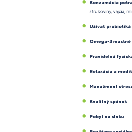
Konzumácia potra
strukoviny, vajcia, m
Užívať probiotiká
Omega-3 mastné 
Pravidelná fyzická
Relaxácia a medit
Manažment stres
Kvalitný spánok
Pobyt na slnku
Pozitívne sociáln