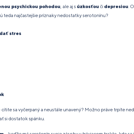
enou psychickou pohodou
, ale aj s
úzkosťou
či
depresiou
. 
sú teda najčastejšie príznaky nedostatky serotonínu?
dať stres
ok
 cítite sa vyčerpaný a neustále unavený? Možno práve trpíte n
ať si dostatok spánku.
ím
– keďže má serotonín svoje zásoby v tráviacom trakte, kde sa i 