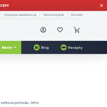
HCEM!
Kompava-akademia.sk
Vernostný klub
Kontakt
Prihlásiť
Obľúbené
sa
produkty
Košík
Akcie
Blog
Recepty
-11%
Darček pre mamu
generácia
Serrapeptase Plus
Veggie Protein
edtréningové
e
rčekové
nerály
lov a
imulanty
niorov
ukazy
ganizmu
Gelo-3 Complex®
Skin Booster®
gánske
zog a
toxikácia
e
aj celkovú pohodu. Jeho
plnky
rvy
ganizmu
turistov