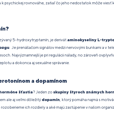
a k psychickej rovnováhe, zatiaľ čo jeho nedostatok môže viesť k 
oplnky
Budovanie
Pre ľudí s
re
Fitness
Fi
Ve
Po
Pr
trvalosť
agnostika
ravy na
Bestsellery
svalovej
alergiou
liatikov
tyčinky
do
pr
vý
di
nín?
iberanie
hmoty
na sóju
zývaný 5-hydroxytryptamín, je derivát
aminokyseliny L-trypt
oplnky
Po
mozgu
. Je prenášačom signálov medzi nervovými bunkami a v tel
odpora
ravy pre
Spaľovanie
Pre
im
ečene
egetariánov
tukov
HYROX
ch. Najvýznamnejší je pri regulácii nálady, no zároveň ovplyvňu
sy
 vegánov
 teplotu a dokonca aj sexuálne správanie.
serotonínom a dopamínom
hormóne šťastia
? Jeden zo
skupiny štyroch známych hor
 sem ale aj veľmi dôležitý
dopamín
, ktorý pomáha najmä s motiv
ie rozoberieme ich rozdiely a aké majú zastúpenie v našom organ