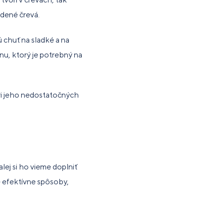
ždené črevá.
 chuť na sladké a na
nu, ktorý je potrebný na
pri jeho nedostatočných
lej si ho vieme doplniť
é efektívne spôsoby,