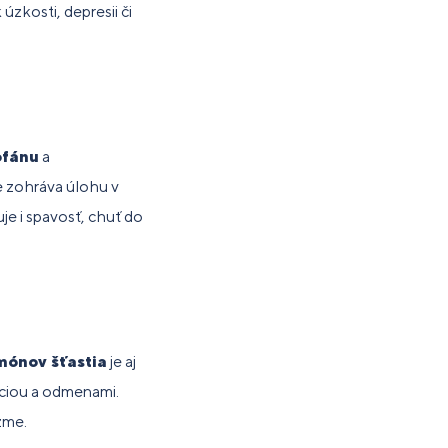
úzkosti, depresii či
Darček pre mamu
Serrapeptase Plus
Veggie Protein
Darčekové balenie
tness
terinárne
dpora
e
+30 % GRATIS / 90+27 kps
370 g/16 dávok, mango
54.76 €
61.50 €
plnky
ípravky
konu
abetikov
Gelo-3 Complex®
Skin Booster®
28.00 €
72.00 €
390 g/30 dávok, pomaranč
20 sáčkov/10 g, Tropical
ofánu
a
27.50 €
51.00 €
silnenie
e zohráva úlohu v
unitného
je i spavosť, chuť do
stému
mónov šťastia
je aj
áciou a odmenami.
izme.