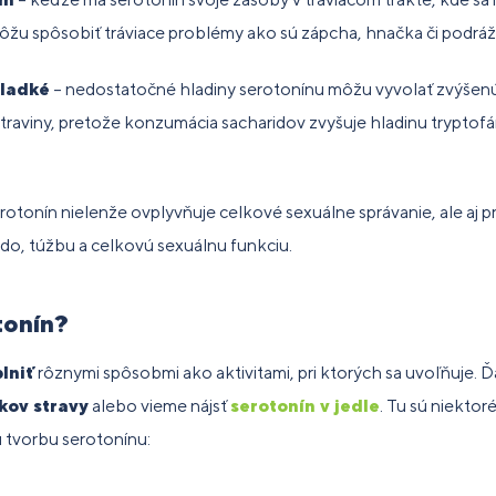
môžu spôsobiť tráviace problémy ako sú zápcha, hnačka či podrá
sladké
– nedostatočné hladiny serotonínu môžu vyvolať zvýšenú
raviny, pretože konzumácia sacharidov zvyšuje hladinu tryptofá
rotonín nielenže ovplyvňuje celkové sexuálne správanie, ale aj 
bido, túžbu a celkovú sexuálnu funkciu.
tonín?
lniť
rôznymi spôsobmi ako aktivitami, pri ktorých sa uvoľňuje. Ďa
kov stravy
alebo vieme nájsť
serotonín v jedle
. Tu sú niektor
 tvorbu serotonínu: