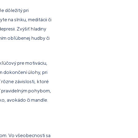
e dôležitý pri
yte na slnku, meditácii či
resii. Zvýšiť hladiny
ním obľúbenej hudby či
 kľúčový pre motiváciu,
m dokončení úlohy, pri
 rôzne závislosti, ktoré
šiť pravidelným pohybom,
ko, avokádo či mandle.
om. Vo všeobecnosti sa