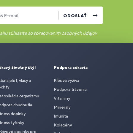
š E-mail
ODOSLAŤ
ilu súhlasíte so
spracovaním osobných údajov
dravý životný štýl
Podpora zdravia
ásna pleť, vlasy a
Kĺbová výživa
echty
Podpora trávenia
toxikácia organizmu
Vitamíny
odpora chudnutia
Minerály
tness doplnky
Imunita
tness tyčinky
Kolagény
živové doplnky pre