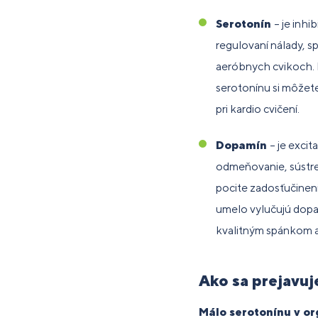
Serotonín
– je inhi
regulovaní nálady, sp
aeróbnych cvikoch. 
serotonínu si môžet
pri kardio cvičení.
Dopamín
– je exci
odmeňovanie, sústre
pocite zadosťučinenia
umelo vylučujú dopam
kvalitným spánkom a
Ako sa prejavuj
Málo serotonínu v o