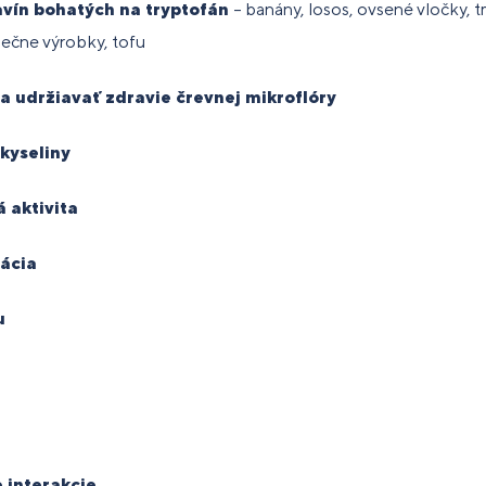
vín bohatých na tryptofán
– banány, losos, ovsené vločky, 
liečne výrobky, tofu
 a udržiavať zdravie črevnej mikroflóry
kyseliny
 aktivita
ácia
u
e interakcie