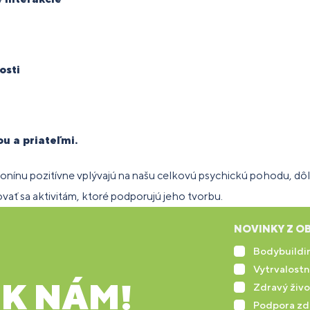
osti
ou a priateľmi.
onínu pozitívne vplývajú na našu celkovú psychickú pohodu, dôle
vať sa aktivitám, ktoré podporujú jeho tvorbu.
NOVINKY Z OB
Bodybuildin
Vytrvalostn
 K NÁM!
Zdravý živo
Podpora zd