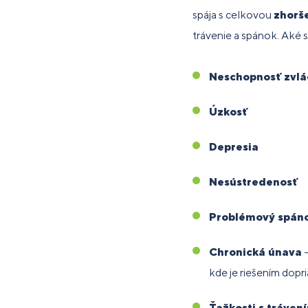
spája s celkovou
zhorš
trávenie a spánok. Aké 
Neschopnosť zvlá
Úzkosť
Depresia
Nesústredenosť
Problémový spán
Chronická únava
–
kde je riešením dopri
Ťažkosti s tráven