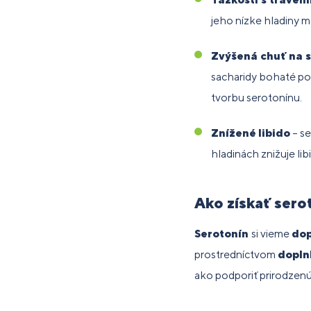
jeho nízke hladiny 
Zvýšená chuť na 
sacharidy bohaté pot
tvorbu serotonínu.
Znížené
libido
– se
hladinách znižuje li
Ako získať sero
Serotonín
si vieme
dop
prostredníctvom
dopln
ako podporiť prirodzenú