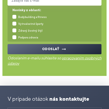
Zadajte Váš E-mail
Novinky z oblasti:
Bodybuilding a fitness
Vytrvalostné športy
Zdravý životný štýl
Podpora zdravia
ODOSLAŤ
Odoslaním e-mailu súhlasíte so
spracovaním osobných
údajov
V prípade otázok
nás kontaktujte