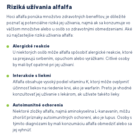
Riziká užívania alfalfa
Hoci alfalfa ponúka množstvo zdravotných benefitov, je dôležité
poznať aj potenciálne riziká jej užívania, najmä ak sa konzumuje vo
väčšom množstve alebo u osôb so zdravotnými obmedzeniami. Aké
sú najčastejšie riziká užívania alfalfa:
Alergické reakcie
U niektorých osôb môže alfalfa spôsobiť alergické reakcie, ktoré
sa prejavujú svrbením, opuchom alebo vyrážkami. Citlivé osoby
by mali byť opatrné pri jej užívaní.
Interakcie s liekmi
Alfalfa obsahuje vysoký podiel vitamínu K, ktorý môže ovplyvniť
účinnosť liekov na riedenie krvi, ako je warfarín. Preto je vhodné
konzultovať jej užívanie s lekárom, ak užívate takéto lieky.
Autoimunitné ochorenia
Niektoré zložky alfalfa, najmä aminokyselina L-kanavanín, môžu
zhoršiť príznaky autoimunitných ochorení, ako je lupus. Osoby s
týmito diagnózami by mali konzumáciu alfalfa obmedziť alebo sa
jej vyhnúť.