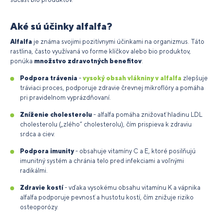
Aké sú účinky alfalfa?
Alfalfa
je známa svojimi pozitívnymi účinkami na organizmus. Táto
rastlina, často využívaná vo forme klíčkov alebo bio produktov,
ponúka
množstvo zdravotných benefitov
:
Podpora trávenia
-
vysoký obsah vlákniny v alfalfa
zlepšuje
tráviaci proces, podporuje zdravie črevnej mikroflóry a pomáha
pri pravidelnom vyprázdňovaní.
Zníženie cholesterolu
- alfalfa pomáha znižovať hladinu LDL
cholesterolu („zlého“ cholesterolu), čím prispieva k zdraviu
srdca a ciev.
Podpora imunity
- obsahuje vitamíny C a E, ktoré posilňujú
imunitný systém a chránia telo pred infekciami a voľnými
radikálmi.
Zdravie kostí
- vďaka vysokému obsahu vitamínu K a vápnika
alfalfa podporuje pevnosť a hustotu kostí, čím znižuje riziko
osteoporózy.