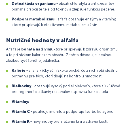
Detoxikácia organizmu
- obsah chlorofylu a antioxidantov
pomáha pri očiste tela od toxínov a zlepšuje funkciu pečene.
Podpora metabolizmu
- alfalfa obsahuje enzýmy a vitamíny,
ktoré prispievajú k efektívnemu metabolizmu živín.
Nutričné hodnoty v alfalfa
Alfalfa je
bohatá na živiny
, ktoré prispievajú k zdraviu organizmu,
a to pri nízkom kalorickom obsahu. Z tohto dôvodu je ideálnou
zložkou vyváženého jedálnička.
Kalórie
- alfalfa klíčky sú nízkokalorické, čo z nich robí ideálnu
potravinu pre tých, ktorí dbajú na kontrolu hmotnosti.
Bielkoviny
- obsahujú vysoký podiel bielkovín, ktoré sú kľúčové
pre regeneráciu tkanív, rast svalov a správnu funkciu tela.
Vitamíny:
Vitamín C
- posilňuje imunitu a podporuje tvorbu kolagénu.
Vitamín K
- nevyhnutný pre zrážanie krvi a zdravie kostí.