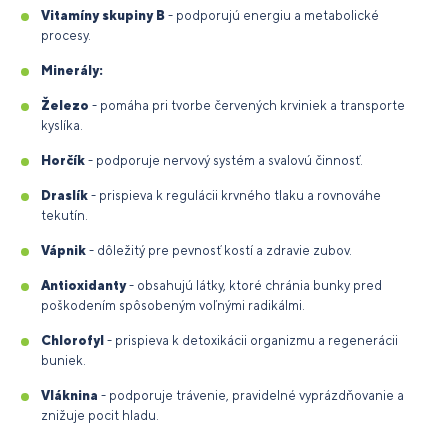
Vitamíny skupiny B
- podporujú energiu a metabolické
procesy.
Minerály:
Železo
- pomáha pri tvorbe červených krviniek a transporte
kyslíka.
Horčík
- podporuje nervový systém a svalovú činnosť.
Draslík
- prispieva k regulácii krvného tlaku a rovnováhe
tekutín.
Vápnik
- dôležitý pre pevnosť kostí a zdravie zubov.
Antioxidanty
- obsahujú látky, ktoré chránia bunky pred
poškodením spôsobeným voľnými radikálmi.
Chlorofyl
- prispieva k detoxikácii organizmu a regenerácii
buniek.
Vláknina
- podporuje trávenie, pravidelné vyprázdňovanie a
znižuje pocit hladu.