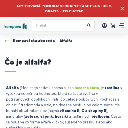
LIMITOVANÁ PONUKA: SERRAPEPTASE PLUS +30 %
GRATIS – TO CHCEM!
Prihlásiť
sa
Košík
Me
Kompavácka abeceda
Alfalfa
Čo je alfalfa?
Alfalfa
(Medicago sativa), známa aj ako
lucerna siata
, je
rastlina
s
vysokou nutričnou hodnotou, ktorá sa často využíva v
potravinových doplnkoch. Patrí do čeľade bôbovitých. Pochádza z
oblasti Stredomoria a Ázie, no dnes sa pestuje po celom svete. Má
bohatý obsah vitamínov (najmä
vitamínu K, C a skupiny B
),
minerálov (
železo, vápnik, horčík
) a rastlinných
bielkovín
. Často
sa používa vo forme alfalfa klíčkov, sušeného prášku alebo ako
súčasť bio produktov.