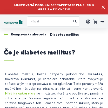
LIMITOVANÁ PONUKA: SERRAPEPTASE PLUS +30 %
GRATIS – TO CHCEM!
Prihlásiť
sa
Košík
Me
Kompavácka abeceda
Diabetes mellitus
Čo je diabetes mellitus?
Diabetes mellitus, bežne nazývaný jednoducho
diabetes
,
hovorovo
cukrovka
, je chronické ochorenie, ktoré ovplyvňuje
spôsob, akým telo spracováva cukor (glukózu). Tieto poruchy môžu
mať vážne následky na zdravie, ak nie sú riadne kontrolované.
Hladina cukru v krvi
je množstvo, ktoré telo používa ako primárny
zdroj energie. Správna regulácia tejto hladiny je kľúčová pre
správne fungovanie tela. Pomáha tomu hormón
inzulín
, ktorý je
produkovaný pankreasom
a pomáha presunúť cukor z krvi do