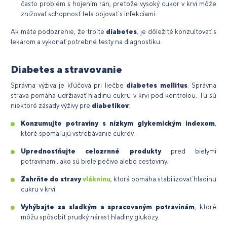
často problém s hojením rán, pretože vysoký cukor v krvi môže
znižovať schopnosť tela bojovať s infekciami.
Ak máte podozrenie, že trpíte
diabetes
, je dôležité konzultovať s
lekárom a vykonať potrebné testy na diagnostiku.
Diabetes a stravovanie
Správna výživa je kľúčová pri liečbe
diabetes mellitus
. Správna
strava pomáha udržiavať hladinu cukru v krvi pod kontrolou. Tu sú
niektoré zásady výživy pre
diabetikov
:
Konzumujte potraviny s nízkym glykemickým indexom
,
ktoré spomaľujú vstrebávanie cukrov.
Uprednostňujte celozrnné
produkty
pred bielymi
potravinami, ako sú biele pečivo alebo cestoviny.
Zahrňte do stravy
vlákninu
, ktorá pomáha stabilizovať hladinu
cukru v krvi.
Vyhýbajte sa sladkým a spracovaným potravinám
, ktoré
môžu spôsobiť prudký nárast hladiny glukózy.