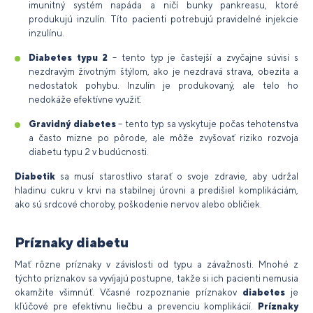
imunitný systém napáda a ničí bunky pankreasu, ktoré
produkujú inzulín. Títo pacienti potrebujú pravidelné injekcie
inzulínu.
Diabetes typu 2
– tento typ je častejší a zvyčajne súvisí s
nezdravým životným štýlom, ako je nezdravá strava, obezita a
nedostatok pohybu. Inzulín je produkovaný, ale telo ho
nedokáže efektívne využiť.
Gravidný diabetes
– tento typ sa vyskytuje počas tehotenstva
a často mizne po pôrode, ale môže zvyšovať riziko rozvoja
diabetu typu 2 v budúcnosti.
Diabetik
sa musí starostlivo starať o svoje zdravie, aby udržal
hladinu cukru v krvi na stabilnej úrovni a predišiel komplikáciám,
ako sú srdcové choroby, poškodenie nervov alebo obličiek.
Príznaky diabetu
Mať rôzne príznaky v závislosti od typu a závažnosti. Mnohé z
týchto príznakov sa vyvíjajú postupne, takže si ich pacienti nemusia
okamžite všimnúť. Včasné rozpoznanie príznakov
diabetes
je
kľúčové pre efektívnu liečbu a prevenciu komplikácií.
Príznaky