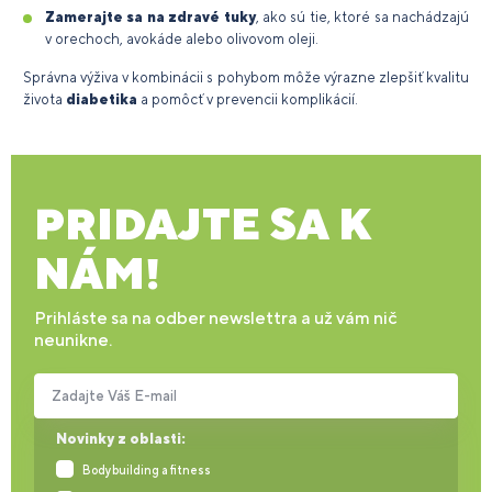
Zamerajte sa na zdravé tuky
, ako sú tie, ktoré sa nachádzajú
v orechoch, avokáde alebo olivovom oleji.
Správna výživa v kombinácii s pohybom môže výrazne zlepšiť kvalitu
života
diabetika
a pomôcť v prevencii komplikácií.
PRIDAJTE SA K
NÁM!
Prihláste sa na odber newslettra a už vám nič
neunikne.
Zadajte Váš E-mail
Novinky z oblasti:
Bodybuilding a fitness