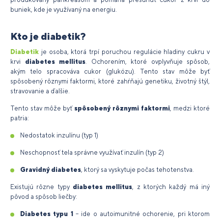
buniek, kde je využívaný na energiu.
Kto je diabetik?
Diabetik
je osoba, ktorá trpí poruchou regulácie hladiny cukru v
krvi
diabetes mellitus
. Ochorením, ktoré ovplyvňuje spôsob,
akým telo spracováva cukor (glukózu). Tento stav môže byť
spôsobený rôznymi faktormi, ktoré zahŕňajú genetiku, životný štýl,
stravovanie a ďalšie.
Tento stav môže byť
spôsobený rôznymi faktormi
, medzi ktoré
patria:
Nedostatok inzulínu (typ 1)
Neschopnosť tela správne využívať inzulín (typ 2)
Gravidný diabetes
, ktorý sa vyskytuje počas tehotenstva.
Existujú rôzne typy
diabetes mellitus
, z ktorých každý má iný
pôvod a spôsob liečby:
Diabetes typu 1
– ide o autoimunitné ochorenie, pri ktorom