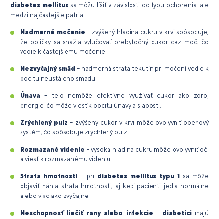
diabetes mellitus
sa môžu líšiť v závislosti od typu ochorenia, ale
medzi najčastejšie patria:
Nadmerné močenie
– zvýšený hladina cukru v krvi spôsobuje,
že obličky sa snažia vylučovať prebytočný cukor cez moč, čo
vedie k častejšiemu močenie.
Nezvyčajný smäd
– nadmerná strata tekutín pri močení vedie k
pocitu neustáleho smädu.
Únava
– telo nemôže efektívne využívať cukor ako zdroj
energie, čo môže viesť k pocitu únavy a slabosti.
Zrýchlený pulz
– zvýšený cukor v krvi môže ovplyvniť obehový
systém, čo spôsobuje zrýchlený pulz.
Rozmazané videnie
– vysoká hladina cukru môže ovplyvniť oči
a viesť k rozmazanému videniu.
Strata hmotnosti
– pri
diabetes mellitus typu 1
sa môže
objaviť náhla strata hmotnosti, aj keď pacienti jedia normálne
alebo viac ako zvyčajne.
Neschopnosť liečiť rany alebo infekcie
–
diabetici
majú