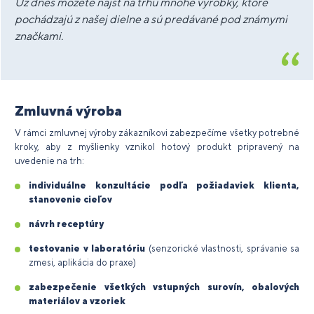
Už dnes môžete nájsť na trhu mnohé výrobky, ktoré
pochádzajú z našej dielne a sú predávané pod známymi
značkami.
Zmluvná výroba
V rámci zmluvnej výroby zákazníkovi zabezpečíme všetky potrebné
kroky, aby z myšlienky vznikol hotový produkt pripravený na
uvedenie na trh:
individuálne konzultácie podľa požiadaviek klienta,
stanovenie cieľov
návrh receptúry
testovanie v laboratóriu
(senzorické vlastnosti, správanie sa
zmesi, aplikácia do praxe)
zabezpečenie všetkých vstupných surovín, obalových
materiálov a vzoriek