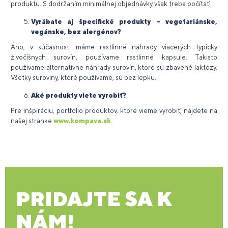
produktu. S dodržaním minimálnej objednávky však treba počítať!
Vyrábate aj špecifické produkty – vegetariánske,
vegánske, bez alergénov?
Áno, v súčasnosti máme rastlinné náhrady viacerých typicky
živočíšnych surovín, používame rastlinné kapsule. Takisto
používame alternatívne náhrady surovín, ktoré sú zbavené laktózy.
Všetky suroviny, ktoré používame, sú bez lepku.
Aké produkty viete vyrobiť?
Pre inšpiráciu, portfólio produktov, ktoré vieme vyrobiť, nájdete na
našej stránke
www.kompava.sk
.
PRIDAJTE SA K
NÁM!