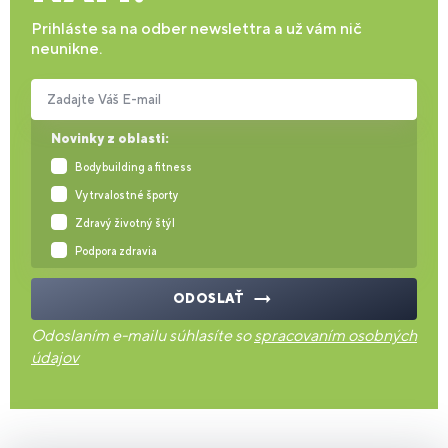
Prihláste sa na odber newslettra a už vám nič
neunikne.
Zadajte Váš E-mail
Novinky z oblasti:
Bodybuilding a fitness
Vytrvalostné športy
Zdravý životný štýl
Podpora zdravia
ODOSLAŤ
Odoslaním e-mailu súhlasíte so
spracovaním osobných
údajov