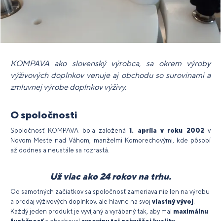
KOMPAVA ako slovenský výrobca, sa okrem výroby
výživových doplnkov venuje aj obchodu so surovinami a
zmluvnej výrobe doplnkov výživy.
O
spoločnosti
Spoločnosť KOMPAVA bola založená
1. apríla v roku 2002
v
Novom Meste nad Váhom, manželmi Komorechovými, kde pôsobí
až dodnes a neustále sa rozrastá.
Už viac ako 24 rokov na trhu.
Od samotných začiatkov sa spoločnosť zameriava nie len na výrobu
a predaj výživových doplnkov, ale hlavne na svoj
vlastný vývoj
.
Každý jeden produkt je vyvíjaný a vyrábaný tak, aby mal
maximálnu