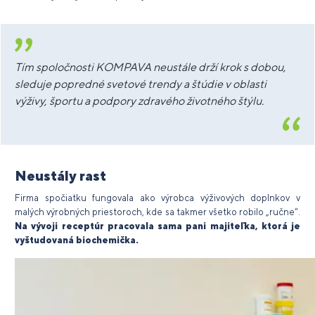
Tím spoločnosti KOMPAVA neustále drží krok s dobou,
sleduje popredné svetové trendy a štúdie v oblasti
výživy, športu a podpory zdravého životného štýlu.
Neustály rast
Firma spočiatku fungovala ako výrobca výživových doplnkov v
malých výrobných priestoroch, kde sa takmer všetko robilo „ručne“.
Na vývoji receptúr pracovala sama pani majiteľka, ktorá je
vyštudovaná biochemička.