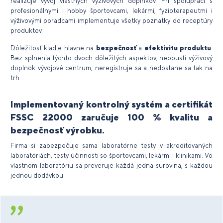
realizuje vývoj vlastných výživových doplnkov. Pri spolupráci s
profesionálnymi i hobby športovcami, lekármi, fyzioterapeutmi i
výživovými poradcami implementuje všetky poznatky do receptúry
produktov.
Dôležitosť kladie hlavne na
bezpečnosť
a
efektivitu produktu
.
Bez splnenia týchto dvoch dôležitých aspektov, neopustí výživový
doplnok vývojové centrum, neregistruje sa a nedostane sa tak na
trh.
Implementovaný kontrolný systém a certifikát
FSSC 22000 zaručuje
100 % kvalitu a
bezpečnosť výrobku.
Firma si zabezpečuje sama laboratórne testy v akreditovaných
laboratóriách, testy účinnosti so športovcami, lekármi i klinikami. Vo
vlastnom laboratóriu sa preveruje každá jedna surovina, s každou
jednou dodávkou.