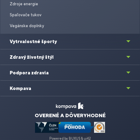
Zdroje energie
Spaľovače tukov
Vegánske doplnky
Vytrvalostné športy
Zdravý životný štýl
Podpora zdravia
Kompava
OVERENÉ A DÔVERYHODNÉ
Powered by
BUXUS
&
ui42