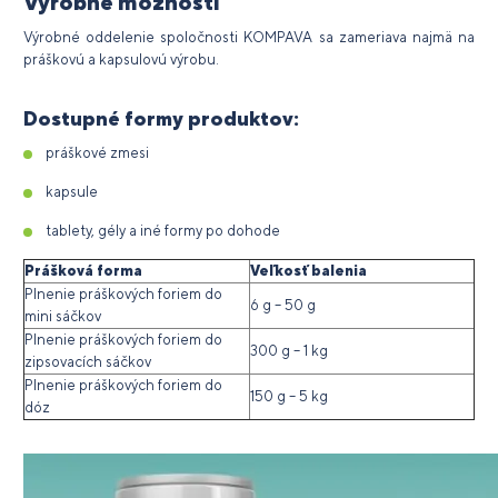
Výrobné možnosti
Výrobné oddelenie spoločnosti KOMPAVA sa zameriava najmä na
práškovú a kapsulovú výrobu.
Dostupné formy produktov:
práškové zmesi
kapsule
tablety, gély a iné formy po dohode
Prášková forma
Veľkosť balenia
Plnenie práškových foriem do
6 g – 50 g
mini sáčkov
Plnenie práškových foriem do
300 g – 1 kg
zipsovacích sáčkov
Plnenie práškových foriem do
150 g – 5 kg
dóz