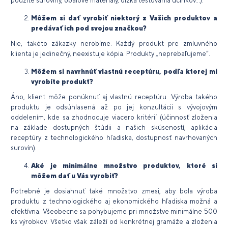
použité suroviny, obalové materiály, dĺžka testovania účinkov...).
Môžem si dať vyrobiť niektorý z Vašich produktov a
predávať ich pod svojou značkou?
Nie, takéto zákazky nerobíme. Každý produkt pre zmluvného
klienta je jedinečný, neexistuje kópia. Produkty „neprebaľujeme“.
Môžem si navrhnúť vlastnú receptúru, podľa ktorej mi
vyrobíte produkt?
Áno, klient môže ponúknuť aj vlastnú receptúru. Výroba takého
produktu je odsúhlasená až po jej konzultácii s vývojovým
oddelením, kde sa zhodnocuje viacero kritérií (účinnosť zloženia
na základe dostupných štúdii a našich skúseností, aplikácia
receptúry z technologického hľadiska, dostupnosť navrhovaných
surovín).
Aké je minimálne množstvo produktov, ktoré si
môžem dať u Vás vyrobiť?
Potrebné je dosiahnuť také množstvo zmesi, aby bola výroba
produktu z technologického aj ekonomického hľadiska možná a
efektívna. Všeobecne sa pohybujeme pri množstve minimálne 500
ks výrobkov. Všetko však záleží od konkrétnej gramáže a zloženia