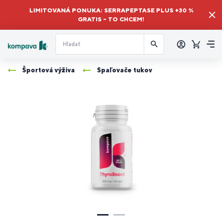
LIMITOVANÁ PONUKA: SERRAPEPTASE PLUS +30 %
GRATIS – TO CHCEM!
Prihlásiť
sa
Košík
Me
Športová výživa
Spaľovače tukov