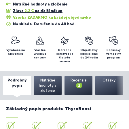
Nutričné hodnoty a zloženie
Zľava
2.2
€
na ďalší nákup
Vzorka ZADARMO ku každej objednávke
Na sklade. Doručenie do 48 hod.
Vyrobené na
Vlastné
Dôraz na
Objednávky
Bonusový
Slovensku
vývojové
čerstvosť a
odosielame
vernostný
centrum
čistotu
do 24 hodín
program
surovín
Podrobný
Nutričné
Recenzie
Otázky
popis
hodnoty a
2
zloženie
Základný popis produktu ThyroBoost