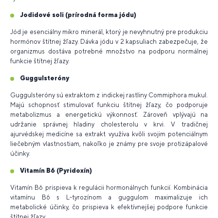
Jodidové soli (prírodná forma jódu)
Jód je esenciálny mikro minerál, ktorý je nevyhnutný pre produkciu
hormónov štítnej žľazy. Dávka jódu v 2 kapsuliach zabezpečuje, že
organizmus dostáva potrebné množstvo na podporu normálnej
funkcie štítnej žľazy.
Guggulsteróny
Guggulsteróny sú extraktom z indickej rastliny Commiphora mukul.
Majú schopnosť stimulovať funkciu štítnej žľazy, čo podporuje
metabolizmus a energetickú výkonnosť. Zároveň vplývajú na
udržanie správnej hladiny cholesterolu v krvi. V tradičnej
ajurvédskej medicíne sa extrakt využíva kvôli svojim potenciálnym
liečebným vlastnostiam, nakoľko je známy pre svoje protizápalové
účinky.
Vitamín B6 (Pyridoxín)
Vitamín B6 prispieva k regulácii hormonálnych funkcií. Kombinácia
vitamínu B6 s L-tyrozínom a guggulom maximalizuje ich
metabolické účinky, čo prispieva k efektívnejšej podpore funkcie
štítnej žľazy.