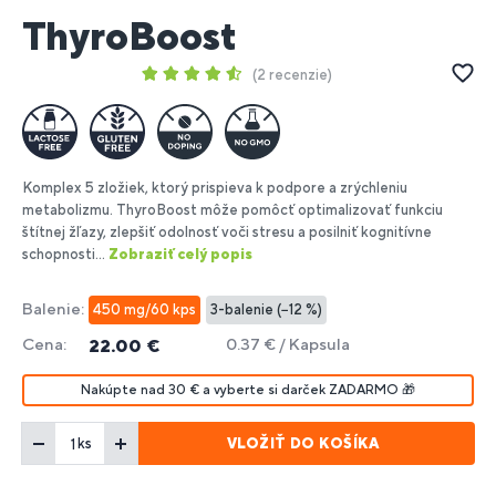
ThyroBoost
2 recenzie
Komplex 5 zložiek, ktorý prispieva k podpore a zrýchleniu
metabolizmu. ThyroBoost môže pomôcť optimalizovať funkciu
štítnej žľazy, zlepšiť odolnosť voči stresu a posilniť kognitívne
schopnosti...
Zobraziť celý popis
Balenie:
450 mg/60 kps
3-balenie (−12 %)
Cena:
0.37 € / Kapsula
22.00 €
Nakúpte nad 30 € a vyberte si darček ZADARMO 🎁
VLOŽIŤ DO KOŠÍKA
ks