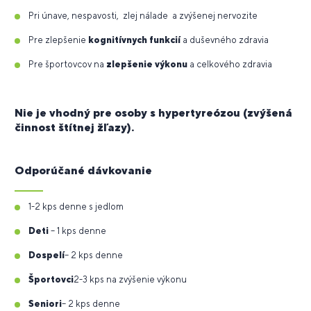
Pri únave, nespavosti, zlej nálade a zvýšenej nervozite
Pre zlepšenie
kognitívnych funkcií
a duševného zdravia
Pre športovcov na
zlepšenie výkonu
a celkového zdravia
Nie je vhodný pre osoby s hypertyreózou (zvýšená
činnost štítnej žľazy).
Odporúčané dávkovanie
1-2 kps denne s jedlom
Deti
– 1 kps denne
Dospelí
– 2 kps denne
Športovci
2-3 kps na zvýšenie výkonu
Seniori
– 2 kps denne