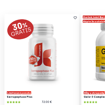
Darček Joint Bar
Kúpte 3x a ušetri
Limitovaná ponuka
Kĺby a chrupavky
Serrapeptase Plus
Gelo-3 Comple
72.00 €