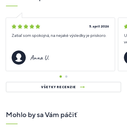
5
4
5. apríl 2026
hviezdičiek
h
Zatiaľ som spokojná, na nejaké výsledky je priskoro.
U
v
Anna U.
VŠETKY RECENZIE
Mohlo by sa Vám páčiť