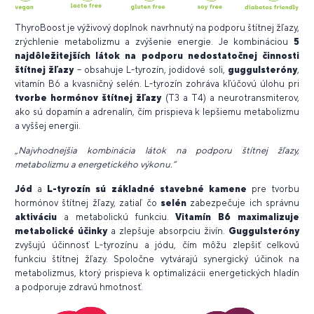
ThyroBoost je výživový doplnok navrhnutý na podporu štítnej žľazy,
zrýchlenie metabolizmu a zvýšenie energie. Je kombináciou
5
najdôležitejších látok na podporu nedostatočnej činnosti
štítnej žľazy
– obsahuje L-tyrozín, jodidové soli,
guggulsteróny
,
vitamín B6 a kvasničný selén. L-tyrozín zohráva kľúčovú úlohu pri
tvorbe hormónov štítnej žľazy
(T3 a T4) a neurotransmiterov,
ako sú dopamín a adrenalín, čím prispieva k lepšiemu metabolizmu
a vyššej energii.
„Najvhodnejšia kombinácia látok na podporu štítnej žľazy,
metabolizmu a energetického výkonu.“
Jód
a
L-tyrozín sú základné stavebné kamene
pre tvorbu
hormónov štítnej žľazy, zatiaľ čo
selén
zabezpečuje ich správnu
aktiváciu
a metabolickú funkciu.
Vitamín B6
maximalizuje
metabolické účinky
a zlepšuje absorpciu živín.
Guggulsteróny
zvyšujú účinnosť L-tyrozínu a jódu, čím môžu zlepšiť celkovú
funkciu štítnej žľazy. Spoločne vytvárajú synergický účinok na
metabolizmus, ktorý prispieva k optimalizácii energetických hladín
a podporuje zdravú hmotnosť.