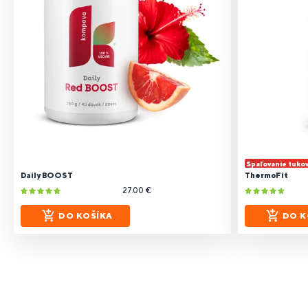
Spaľovanie tuko
Daily BOOST
ThermoFit
27.00 €
DO KOŠÍKA
DO K