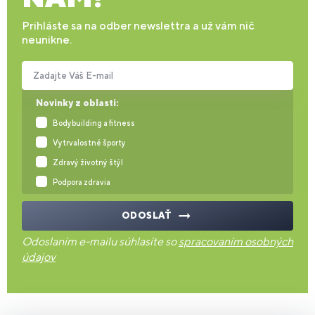
Prihláste sa na odber newslettra a už vám nič
neunikne.
Zadajte Váš E-mail
Novinky z oblasti:
Bodybuilding a fitness
Vytrvalostné športy
Zdravý životný štýl
Podpora zdravia
ODOSLAŤ
Odoslaním e-mailu súhlasíte so
spracovaním osobných
údajov