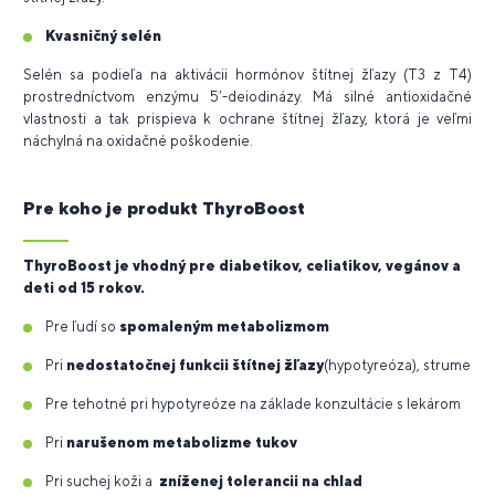
Kvasničný selén
Selén sa podieľa na aktivácii hormónov štítnej žľazy (T3 z T4)
prostredníctvom enzýmu 5’-deiodinázy. Má silné antioxidačné
vlastnosti a tak prispieva k ochrane štítnej žľazy, ktorá je veľmi
náchylná na oxidačné poškodenie.
Pre koho je produkt ThyroBoost
ThyroBoost je vhodný pre diabetikov, celiatikov, vegánov a
deti od 15 rokov.
Pre ľudí so
spomaleným metabolizmom
Pri
nedostatočnej funkcii štítnej žľazy
(hypotyreóza), strume
Pre tehotné pri hypotyreóze na základe konzultácie s lekárom
Pri
narušenom metabolizme tukov
Pri suchej koži a
zníženej tolerancii na chlad