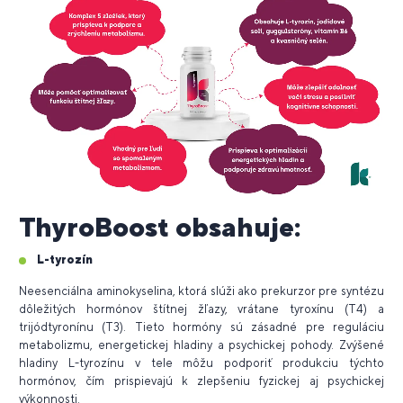
ThyroBoost obsahuje:
L-tyrozín
Neesenciálna aminokyselina, ktorá slúži ako prekurzor pre syntézu
dôležitých hormónov štítnej žľazy, vrátane tyroxínu (T4) a
trijódtyronínu (T3). Tieto hormóny sú zásadné pre reguláciu
metabolizmu, energetickej hladiny a psychickej pohody. Zvýšené
hladiny L-tyrozínu v tele môžu podporiť produkciu týchto
hormónov, čím prispievajú k zlepšeniu fyzickej aj psychickej
výkonnosti.