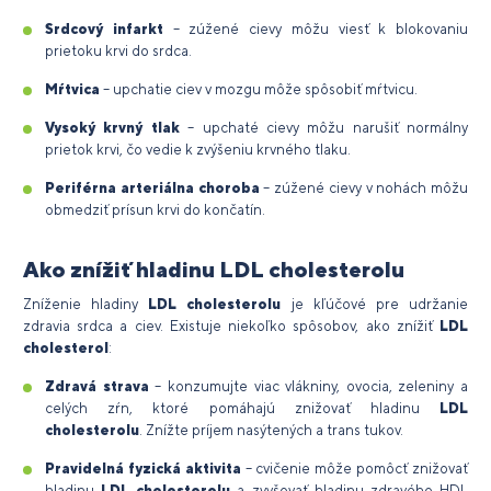
Srdcový infarkt
– zúžené cievy môžu viesť k blokovaniu
prietoku krvi do srdca.
Mŕtvica
– upchatie ciev v mozgu môže spôsobiť mŕtvicu.
Vysoký krvný tlak
– upchaté cievy môžu narušiť normálny
prietok krvi, čo vedie k zvýšeniu krvného tlaku.
Periférna arteriálna choroba
– zúžené cievy v nohách môžu
obmedziť prísun krvi do končatín.
Ako znížiť hladinu LDL cholesterolu
Zníženie hladiny
LDL cholesterolu
je kľúčové pre udržanie
zdravia srdca a ciev. Existuje niekoľko spôsobov, ako znížiť
LDL
cholesterol
:
Zdravá strava
– konzumujte viac vlákniny, ovocia, zeleniny a
celých zŕn, ktoré pomáhajú znižovať hladinu
LDL
cholesterolu
. Znížte príjem nasýtených a trans tukov.
Pravidelná fyzická aktivita
– cvičenie môže pomôcť znižovať
hladinu
LDL cholesterolu
a zvyšovať hladinu zdravého HDL