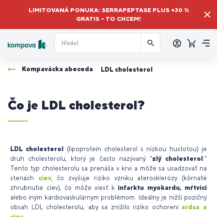
LIMITOVANÁ PONUKA: SERRAPEPTASE PLUS +30 %
GRATIS – TO CHCEM!
Prihlásiť
sa
Košík
Me
Kompavácka abeceda
LDL cholesterol
Čo je LDL cholesterol?
LDL cholesterol
(lipoprotein cholesterol s nízkou hustotou) je
druh cholesterolu, ktorý je často nazývaný "
zlý cholesterol
."
Tento typ cholesterolu sa prenáša v krvi a môže sa usadzovať na
stenách
ciev
, čo zvyšuje riziko vzniku aterosklerózy (kôrnaté
zhrubnutie ciev), čo môže viesť k
infarktu myokardu, mŕtvici
alebo iným kardiovaskulárnym problémom. Ideálny je nižší pozičný
obsah LDL cholesterolu, aby sa znížilo riziko ochorení
srdca a
ciev
.