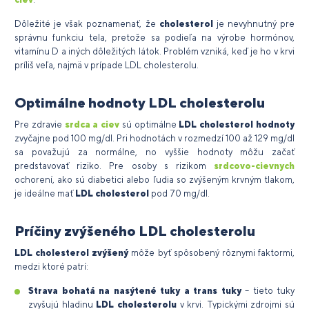
Dôležité je však poznamenať, že
cholesterol
je nevyhnutný pre
správnu funkciu tela, pretože sa podieľa na výrobe hormónov,
vitamínu D a iných dôležitých látok. Problém vzniká, keď je ho v krvi
príliš veľa, najmä v prípade LDL cholesterolu.
Optimálne hodnoty LDL cholesterolu
Pre zdravie
srdca a ciev
sú optimálne
LDL cholesterol hodnoty
zvyčajne pod 100 mg/dl. Pri hodnotách v rozmedzí 100 až 129 mg/dl
sa považujú za normálne, no vyššie hodnoty môžu začať
predstavovať riziko. Pre osoby s rizikom
srdcovo-cievnych
ochorení, ako sú diabetici alebo ľudia so zvýšeným krvným tlakom,
je ideálne mať
LDL cholesterol
pod 70 mg/dl.
Príčiny zvýšeného LDL cholesterolu
LDL cholesterol zvýšený
môže byť spôsobený rôznymi faktormi,
medzi ktoré patrí:
Strava bohatá na nasýtené tuky a trans tuky
– tieto tuky
zvyšujú hladinu
LDL cholesterolu
v krvi. Typickými zdrojmi sú