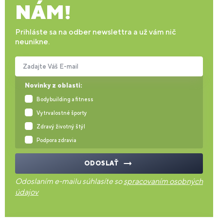
NÁM!
Prihláste sa na odber newslettra a už vám nič
neunikne.
Zadajte Váš E-mail
Novinky z oblasti:
Bodybuilding a fitness
Vytrvalostné športy
Zdravý životný štýl
Podpora zdravia
ODOSLAŤ
Odoslaním e-mailu súhlasíte so
spracovaním osobných
údajov