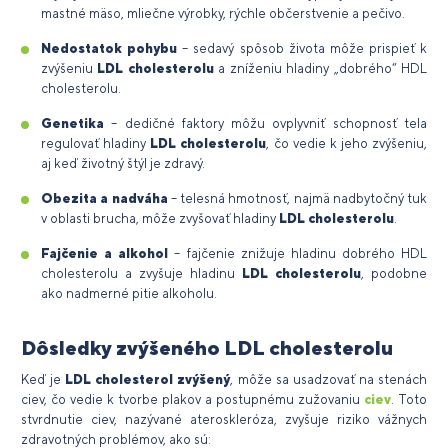
mastné mäso, mliečne výrobky, rýchle občerstvenie a pečivo.
Nedostatok pohybu
– sedavý spôsob života môže prispieť k
zvýšeniu
LDL cholesterolu
a zníženiu hladiny „dobrého“ HDL
cholesterolu.
Genetika
– dedičné faktory môžu ovplyvniť schopnosť tela
regulovať hladiny
LDL cholesterolu
, čo vedie k jeho zvýšeniu,
aj keď životný štýl je zdravý.
Obezita a nadváha
– telesná hmotnosť, najmä nadbytočný tuk
v oblasti brucha, môže zvyšovať hladiny
LDL cholesterolu
.
Fajčenie a alkohol
– fajčenie znižuje hladinu dobrého HDL
cholesterolu a zvyšuje hladinu
LDL cholesterolu
, podobne
ako nadmerné pitie alkoholu.
Dôsledky zvýšeného LDL cholesterolu
Keď je
LDL cholesterol zvýšený
, môže sa usadzovať na stenách
ciev, čo vedie k tvorbe plakov a postupnému zužovaniu
ciev
. Toto
stvrdnutie ciev, nazývané ateroskleróza, zvyšuje riziko vážnych
zdravotných problémov, ako sú: