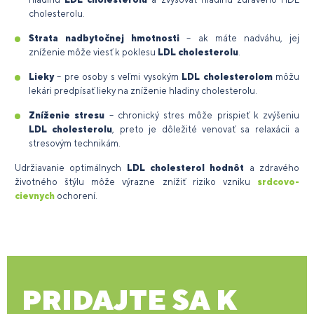
cholesterolu.
Strata nadbytočnej hmotnosti
– ak máte nadváhu, jej
zníženie môže viesť k poklesu
LDL cholesterolu
.
Lieky
– pre osoby s veľmi vysokým
LDL cholesterolom
môžu
lekári predpísať lieky na zníženie hladiny cholesterolu.
Zníženie stresu
– chronický stres môže prispieť k zvýšeniu
LDL cholesterolu
, preto je dôležité venovať sa relaxácii a
stresovým technikám.
Udržiavanie optimálnych
LDL cholesterol hodnôt
a zdravého
životného štýlu môže výrazne znížiť riziko vzniku
srdcovo-
cievnych
ochorení.
PRIDAJTE SA K