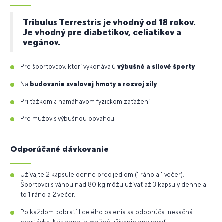
Tribulus Terrestris je vhodný od 18 rokov.
Je vhodný pre diabetikov, celiatikov a
vegánov.
Pre športovcov, ktorí vykonávajú
výbušné a silové športy
Na
budovanie svalovej hmoty a rozvoj sily
Pri ťažkom a namáhavom fyzickom zaťažení
Pre mužov s výbušnou povahou
Odporúčané dávkovanie
Užívajte 2 kapsule denne pred jedlom (1 ráno a 1 večer).
Športovci s váhou nad 80 kg môžu užívať až 3 kapsuly denne a
to 1 ráno a 2 večer.
Po každom dobratí 1 celého balenia sa odporúča mesačná
prestávka. Následne je možné užívanie opakovať.