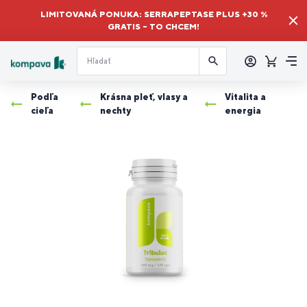
LIMITOVANÁ PONUKA: SERRAPEPTASE PLUS +30 %
GRATIS – TO CHCEM!
Prihlásiť
sa
Košík
Me
Podľa
Krásna pleť, vlasy a
Vitalita a
cieľa
nechty
energia