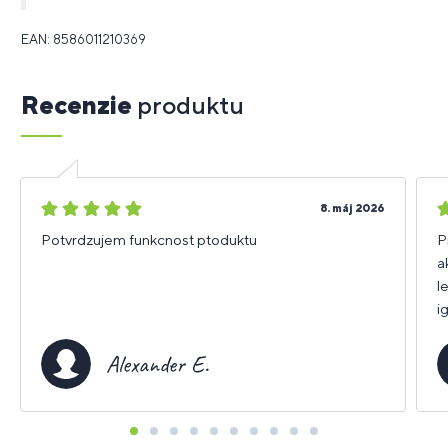
EAN: 8586011210369
Recenzie
produktu
5
5
8. máj 2026
hviezdičiek
h
Potvrdzujem funkcnost ptoduktu
Pr
a
l
ign
s
Alexander E.