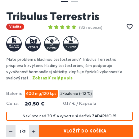
Tribulus Terrestris
Vitalita
82 recenzií
Máte problém s hladinou testosterónu? Tribulus Terrestris
prispieva k zvýšeniu hladiny testosterónu, čím podporuje
vyváženosť hormonálnej aktivity, zlepšuje fyzickú výkonnosť a
svalový rast...
Zobraziť celý popis
Balenie:
400 mg/120 kps
3-balenie (−12 %)
Cena:
0.17 € / Kapsula
20.50 €
Nakúpte nad 30 € a vyberte si darček ZADARMO 🎁
VLOŽIŤ DO KOŠÍKA
ks