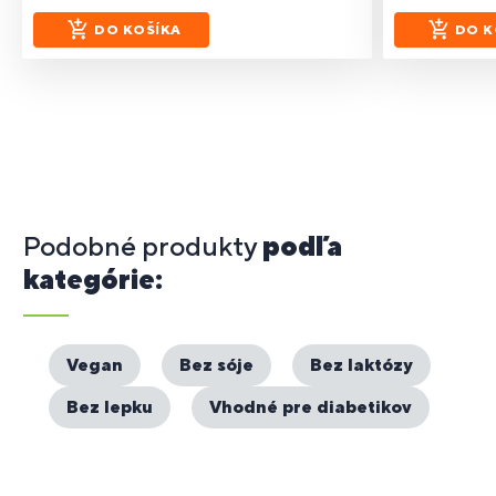
DO KOŠÍKA
DO K
Podobné produkty
podľa
kategórie:
Vegan
Bez sóje
Bez laktózy
Bez lepku
Vhodné pre diabetikov