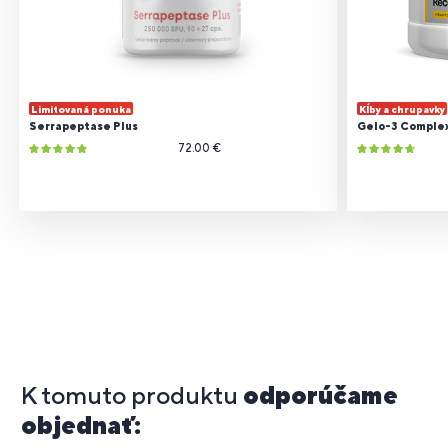
Limitovaná ponuka
Kĺby a chrupavky
Serrapeptase Plus
Gelo-3 Comple
72.00 €
K tomuto produktu
odporúčame
objednať: