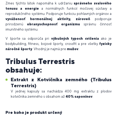
Zmes týchto látok napomáha k udržaniu
správneho svalového
tonusu a energie
a normálnych funkcií močovej sústavy a
reprodukčného systému. Podporuje funkciu pohlavných orgánov a
vyváženosť hormonálnej aktivity, zároveň
podporuje
prirodzenú
obranyschopnosť organizmu
správnu činnosť
imunitného systému.
V športe sa odporúča pri
výbušných typoch cvičenia
ako je
bodybuilding, fitness, bojové športy, crossfit a pre všetky
fyzicky
náročné športy
. Vhodný je najmä pre
mužov
.
Tribulus Terrestris
obsahuje:
Extrakt z Kotvičníka zemného (Tribulus
Terrestris)
V jednej kapsuly sa nachádza 400 mg extraktu z plodov
kotvičníka zemného s obsahom až
40% saponínov
.
Pre koho je produkt určený