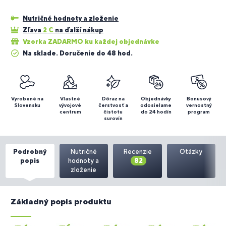
Nutričné hodnoty a zloženie
Zľava
2
€
na ďalší nákup
Vzorka ZADARMO ku každej objednávke
Na sklade. Doručenie do 48 hod.
Vyrobené na
Vlastné
Dôraz na
Objednávky
Bonusový
Slovensku
vývojové
čerstvosť a
odosielame
vernostný
centrum
čistotu
do 24 hodín
program
surovín
Podrobný
Nutričné
Recenzie
Otázky
popis
hodnoty a
82
zloženie
Základný popis produktu