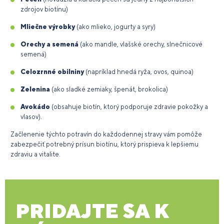
zdrojov biotínu)
Mliečne výrobky
(ako mlieko, jogurty a syry)
Orechy a semená
(ako mandle, vlašské orechy, slnečnicové
semená)
Celozrnné obilniny
(napríklad hnedá ryža, ovos, quinoa)
Zelenina
(ako sladké zemiaky, špenát, brokolica)
Avokádo
(obsahuje biotín, ktorý podporuje zdravie pokožky a
vlasov).
Začlenenie týchto potravín do každodennej stravy vám pomôže
zabezpečiť potrebný prísun biotínu, ktorý prispieva k lepšiemu
zdraviu a vitalite.
PRIDAJTE SA K