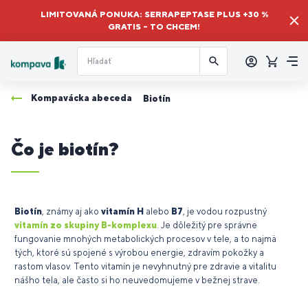
LIMITOVANÁ PONUKA: SERRAPEPTASE PLUS +30 %
GRATIS – TO CHCEM!
Prihlásiť
sa
Košík
Me
Kompavácka abeceda
Biotín
Čo je biotín?
Biotín
, známy aj ako
vitamín H
alebo
B7
, je vodou rozpustný
vitamín zo skupiny B-komplexu
. Je dôležitý pre správne
fungovanie mnohých metabolických procesov v tele, a to najmä
tých, ktoré sú spojené s výrobou energie, zdravím pokožky a
rastom vlasov. Tento vitamín je nevyhnutný pre zdravie a vitalitu
nášho tela, ale často si ho neuvedomujeme v bežnej strave.