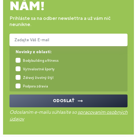
NÁM!
Prihláste sa na odber newslettra a už vám nič
neunikne.
Zadajte Váš E-mail
Novinky z oblasti:
Bodybuilding a fitness
Vytrvalostné športy
Zdravý životný štýl
Podpora zdravia
ODOSLAŤ
Odoslaním e-mailu súhlasíte so
spracovaním osobných
údajov