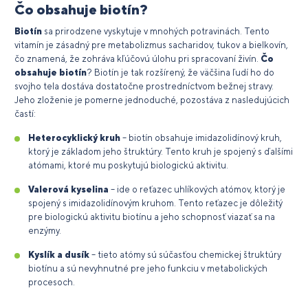
Čo obsahuje biotín?
Biotín
sa prirodzene vyskytuje v mnohých potravinách. Tento
vitamín je zásadný pre metabolizmus sacharidov, tukov a bielkovín,
čo znamená, že zohráva kľúčovú úlohu pri spracovaní živín.
Čo
obsahuje biotín
? Biotín je tak rozšírený, že väčšina ľudí ho do
svojho tela dostáva dostatočne prostredníctvom bežnej stravy.
Jeho zloženie je pomerne jednoduché, pozostáva z nasledujúcich
častí:
Heterocyklický kruh
– biotín obsahuje imidazolidínový kruh,
ktorý je základom jeho štruktúry. Tento kruh je spojený s ďalšími
atómami, ktoré mu poskytujú biologickú aktivitu.
Valerová kyselina
– ide o reťazec uhlíkových atómov, ktorý je
spojený s imidazolidínovým kruhom. Tento reťazec je dôležitý
pre biologickú aktivitu biotínu a jeho schopnosť viazať sa na
enzýmy.
Kyslík a dusík
– tieto atómy sú súčasťou chemickej štruktúry
biotínu a sú nevyhnutné pre jeho funkciu v metabolických
procesoch.