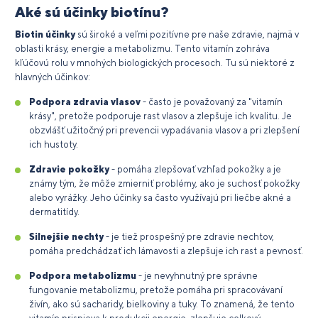
Aké sú účinky biotínu?
Biotin účinky
sú široké a veľmi pozitívne pre naše zdravie, najmä v
oblasti krásy, energie a metabolizmu. Tento vitamín zohráva
kľúčovú rolu v mnohých biologických procesoch. Tu sú niektoré z
hlavných účinkov:
Podpora zdravia vlasov
- často je považovaný za "vitamín
krásy", pretože podporuje rast vlasov a zlepšuje ich kvalitu. Je
obzvlášť užitočný pri prevencii vypadávania vlasov a pri zlepšení
ich hustoty.
Zdravie pokožky
- pomáha zlepšovať vzhľad pokožky a je
známy tým, že môže zmierniť problémy, ako je suchosť pokožky
alebo vyrážky. Jeho účinky sa často využívajú pri liečbe akné a
dermatitídy.
Silnejšie nechty
- je tiež prospešný pre zdravie nechtov,
pomáha predchádzať ich lámavosti a zlepšuje ich rast a pevnosť.
Podpora metabolizmu
- je nevyhnutný pre správne
fungovanie metabolizmu, pretože pomáha pri spracovávaní
živín, ako sú sacharidy, bielkoviny a tuky. To znamená, že tento