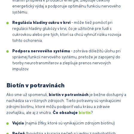
vitamín prispieva k produkcii energie, zlepšuje celkový
energetický výdaj a podporuje optimálnu funkciu nervového
systému.
Regulácia hladiny cukru v krvi
- môže tiež pomôcť pri
regulácii hladiny glukózy v krvi, čo je užitočné pre ľudí s
cukrovkou alebo pre tých, ktorí sa chcú vyhnúť riziku rozvoja
tohto ochorenia.
Podpora nervového systému
- zohráva dôležitú úlohu pri
správnej funkcii nervového systému, pretože je zapojený do
tvorby neurotransmiterov a zlepšuje prenos nervových
impulzov.
Biotín v potravinách
Ako sme už spomenuli,
biotín v potravinách
je bežne dostupný a
nachádza sa v rôznych zdrojoch. Tieto potraviny sú vynikajúcimi
zdrojmi biotínu, ktoré môžu podporiť vašu krásu a zdravie
zovňajšku, ale aj z vnútra.
Čo obsahuje
biotín
?
Vajcia
(najmä žĺtky, ktoré sú vynikajúcim zdrojom biotínu)
Pečeň
(hovädzia a kuracia pečeň sú jedny z najbohatších