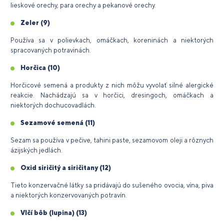
lieskové orechy, para orechy a pekanové orechy.
Zeler
(9)
Používa sa v polievkach, omáčkach, koreninách a niektorých
spracovaných potravinách.
Horčica
(10)
Horčicové semená a produkty z nich môžu vyvolať silné alergické
reakcie. Nachádzajú sa v horčici, dresingoch, omáčkach a
niektorých dochucovadlách.
Sezamové semená
(11)
Sezam sa používa v pečive, tahini paste, sezamovom oleji a rôznych
ázijských jedlách.
Oxid siričitý a siričitany
(12)
Tieto konzervačné látky sa pridávajú do sušeného ovocia, vína, piva
a niektorých konzervovaných potravín.
Vlčí bôb (lupina)
(13)