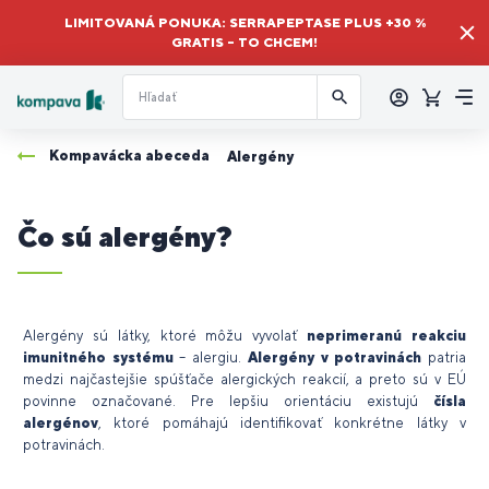
LIMITOVANÁ PONUKA: SERRAPEPTASE PLUS +30 %
GRATIS – TO CHCEM!
Prihlásiť
sa
Košík
Me
Kompavácka abeceda
Alergény
Čo sú alergény?
Alergény sú látky, ktoré môžu vyvolať
neprimeranú reakciu
imunitného systému
– alergiu.
Alergény v potravinách
patria
medzi najčastejšie spúšťače alergických reakcií, a preto sú v EÚ
povinne označované. Pre lepšiu orientáciu existujú
čísla
alergénov
, ktoré pomáhajú identifikovať konkrétne látky v
potravinách.