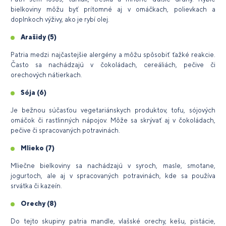
bielkoviny môžu byť prítomné aj v omáčkach, polievkach a
doplnkoch výživy, ako je rybí olej.
Arašidy
(5)
Patria medzi najčastejšie alergény a môžu spôsobiť ťažké reakcie.
Často sa nachádzajú v čokoládach, cereáliách, pečive či
orechových nátierkach.
Sója
(6)
Je bežnou súčasťou vegetariánskych produktov, tofu, sójových
omáčok či rastlinných nápojov. Môže sa skrývať aj v čokoládach,
pečive či spracovaných potravinách.
Mlieko
(7)
Mliečne bielkoviny sa nachádzajú v syroch, masle, smotane,
jogurtoch, ale aj v spracovaných potravinách, kde sa používa
srvátka či kazeín.
Orechy
(8)
Do tejto skupiny patria mandle, vlašské orechy, kešu, pistácie,