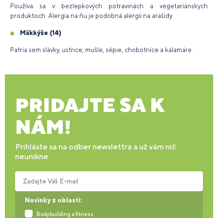
Používa sa v bezlepkových potravinách a vegetariánskych
produktoch. Alergia na ňu je podobná alergii na arašidy.
Mäkkýše (14)
Patria sem slávky, ustrice, mušle, sépie, chobotnice a kalamáre.
PRIDAJTE SA K
NÁM!
Prihláste sa na odber newslettra a už vám nič
neunikne.
Zadajte Váš E-mail
Novinky z oblasti:
Bodybuilding a fitness