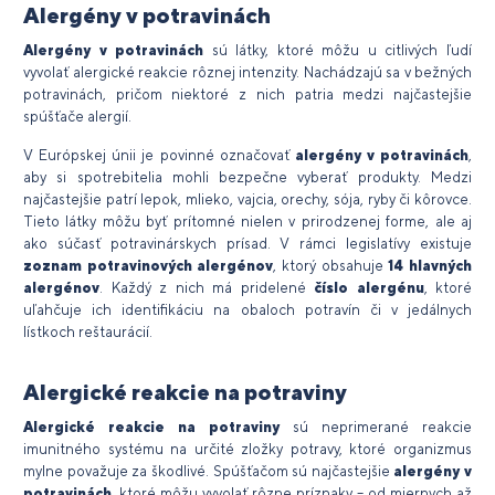
Alergény v potravinách
Alergény v potravinách
sú látky, ktoré môžu u citlivých ľudí
vyvolať alergické reakcie rôznej intenzity. Nachádzajú sa v bežných
potravinách, pričom niektoré z nich patria medzi najčastejšie
spúšťače alergií.
V Európskej únii je povinné označovať
alergény v potravinách
,
aby si spotrebitelia mohli bezpečne vyberať produkty. Medzi
najčastejšie patrí lepok, mlieko, vajcia, orechy, sója, ryby či kôrovce.
Tieto látky môžu byť prítomné nielen v prirodzenej forme, ale aj
ako súčasť potravinárskych prísad. V rámci legislatívy existuje
zoznam
potravinových alergénov
, ktorý obsahuje
14 hlavných
alergénov
. Každý z nich má pridelené
číslo
alergénu
, ktoré
uľahčuje ich identifikáciu na obaloch potravín či v jedálnych
lístkoch reštaurácií.
Alergické reakcie na potraviny
Alergické reakcie na potraviny
sú neprimerané reakcie
imunitného systému na určité zložky potravy, ktoré organizmus
mylne považuje za škodlivé. Spúšťačom sú najčastejšie
alergény v
potravinách
, ktoré môžu vyvolať rôzne príznaky – od miernych až