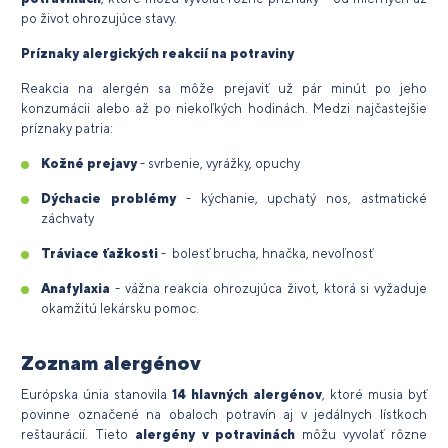
po život ohrozujúce stavy.
Príznaky alergických reakcií na potraviny
Reakcia na alergén sa môže prejaviť už pár minút po jeho
konzumácii alebo až po niekoľkých hodinách. Medzi najčastejšie
príznaky patria:
Kožné prejavy
- svrbenie, vyrážky, opuchy
Dýchacie
problémy
- kýchanie, upchatý nos, astmatické
záchvaty
Tráviace ťažkosti
- bolesť brucha, hnačka, nevoľnosť
Anafylaxia
- vážna reakcia ohrozujúca život, ktorá si vyžaduje
okamžitú lekársku pomoc.
Zoznam alergénov
Európska únia stanovila
14 hlavných alergénov
, ktoré musia byť
povinne označené na obaloch potravín aj v jedálnych lístkoch
reštaurácií. Tieto
alergény v potravinách
môžu vyvolať rôzne