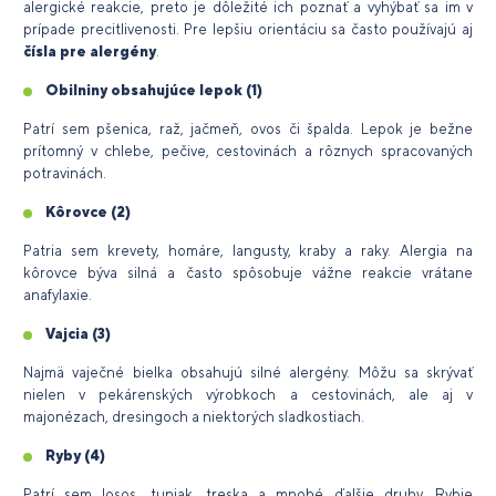
alergické reakcie, preto je dôležité ich poznať a vyhýbať sa im v
prípade precitlivenosti. Pre lepšiu orientáciu sa často používajú aj
čísla pre
alergény
.
Obilniny obsahujúce lepok
(1)
Patrí sem pšenica, raž, jačmeň, ovos či špalda. Lepok je bežne
prítomný v chlebe, pečive, cestovinách a rôznych spracovaných
potravinách.
Kôrovce
(2)
Patria sem krevety, homáre, langusty, kraby a raky. Alergia na
kôrovce býva silná a často spôsobuje vážne reakcie vrátane
anafylaxie.
Vajcia
(3)
Najmä vaječné bielka obsahujú silné alergény. Môžu sa skrývať
nielen v pekárenských výrobkoch a cestovinách, ale aj v
majonézach, dresingoch a niektorých sladkostiach.
Ryby
(4)
Patrí sem losos, tuniak, treska a mnohé ďalšie druhy. Rybie