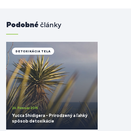
Podobné
články
DETOXIKÁCIA TELA
26. Február 2015
Yucca Shidigera - Prirodzený a ľahký
spôsob detoxikácie