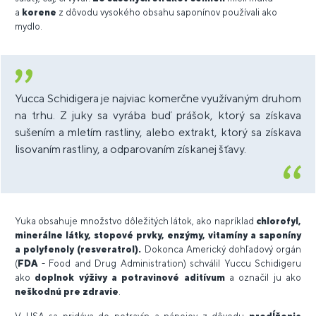
a
korene
z dôvodu vysokého obsahu saponínov používali ako
mydlo.
Yucca Schidigera je najviac komerčne využívaným druhom
na trhu. Z juky sa vyrába buď prášok, ktorý sa získava
sušením a mletím rastliny, alebo extrakt, ktorý sa získava
lisovaním rastliny, a odparovaním získanej šťavy.
Yuka obsahuje množstvo dôležitých látok, ako napríklad
chlorofyl,
minerálne látky, stopové prvky, enzýmy, vitamíny a saponíny
a polyfenoly (resveratrol).
Dokonca Americký dohľadový orgán
(
FDA
- Food and Drug Administration) schválil Yuccu Schidigeru
ako
doplnok výživy a potravinové aditívum
a označil ju ako
neškodnú pre zdravie
.