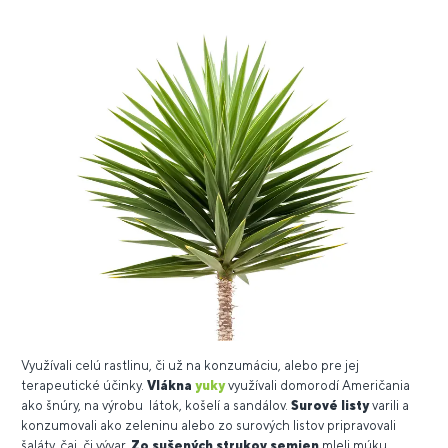
Využívali celú rastlinu, či už na konzumáciu, alebo pre jej
terapeutické účinky.
Vlákna
yuky
využívali domorodí Američania
ako šnúry, na výrobu látok, košelí a sandálov.
Surové listy
varili a
konzumovali ako zeleninu alebo zo surových listov pripravovali
šaláty, čaj, či vývar.
Zo sušených strukov semien
mleli múku