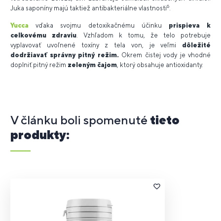
6
Juka saponíny majú taktiež antibakteriálne vlastnosti
.
Yucca
vďaka svojmu detoxikačnému účinku
prispieva k
celkovému zdraviu
. Vzhľadom k tomu, že telo potrebuje
vyplavovať uvoľnené toxíny z tela von, je veľmi
dôležité
dodržiavať správny pitný režim.
Okrem čistej vody je vhodné
doplniť pitný režim
zeleným čajom
, ktorý obsahuje antioxidanty.
V článku boli spomenuté
tieto
produkty: