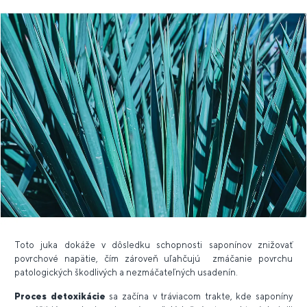
Toto juka dokáže v dôsledku schopnosti saponínov znižovať
povrchové napätie, čím zároveň uľahčujú zmáčanie povrchu
patologických škodlivých a nezmáčateľných usadenín.
Proces detoxikácie
sa začína v tráviacom trakte, kde saponíny