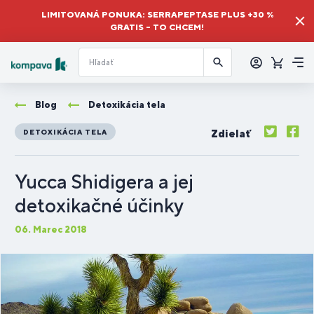
LIMITOVANÁ PONUKA: SERRAPEPTASE PLUS +30 %
GRATIS – TO CHCEM!
Prihlásiť
sa
Košík
Me
Blog
Detoxikácia tela
Zdielať
DETOXIKÁCIA TELA
Yucca Shidigera a jej
detoxikačné účinky
06. Marec 2018