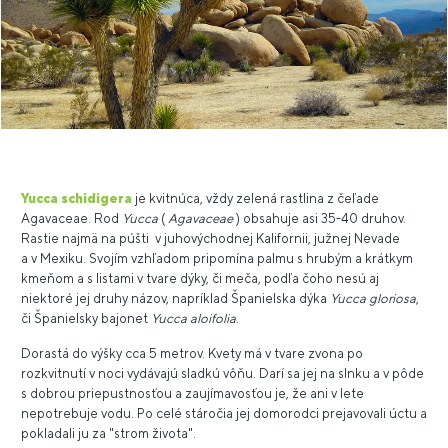
Yucca
schidiger
a
je kvitnúca, vždy zelená rastlina z čeľade
Agavaceae. Rod
Yucca
(
Agavaceae
) obsahuje asi 35-40 druhov.
Rastie najmä na púšti v juhovýchodnej Kalifornii, južnej Nevade
a v Mexiku. Svojím vzhľadom pripomína palmu s hrubým a krátkym
kmeňom a s listami v tvare dýky, či meča, podľa čoho nesú aj
niektoré jej druhy názov, napríklad Španielska dýka
Yucca gloriosa
,
či Španielsky bajonet
Yucca aloifolia
.
Dorastá do výšky cca 5 metrov. Kvety má v tvare zvona po
rozkvitnutí v noci vydávajú sladkú vôňu. Darí sa jej na slnku a v pôde
s dobrou priepustnosťou a zaujímavosťou je, že ani v lete
nepotrebuje vodu. Po celé stáročia jej domorodci prejavovali úctu a
pokladali ju za "strom života".