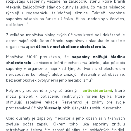
rozpúšťajú usadeniny viazané na žalúdočnú stenu, ktoré bránili
vtekaniu žalúdočných štiav do dutiny žalúdka, čo má za následok
rýchlejšiu regeneráciu žalúdočnej sliznice. Taktiež podobne
saponíny pôsobia na funkciu žlčníka, či na usadeniny v červách,
4
obličkách....
Z veľkého množstva biologických účinkov ktoré boli dokázané je
okrem najdôležitejšieho účinoku saponínov z hľadiska detoxikácie
organizmu aj ich
účinok v metabolizme cholesterolu.
Množstvo štúdií preukázalo, že
saponíny znižujú hladinu
cholesterolu
. Je viacero teórií mechanizmu účinku, ako pôsobia
saponíny v organizme, napríklad tým, že tvoria s cholesterolom
5
nerozpustné komplexy
, alebo znižujú intestinálne vstrebávanie,
6
bez akéhokoľvek ovplyvnenia jeho metabolizmu
.
Polyfenoly izolované z juky sú účinnými
antioxidantami
,
ktoré
môžu prispieť k potlačeniu reaktívnych foriem kyslíka, ktoré
stimulujú zápalové rekacie. Resveratrol je známy pre svoje
protizápalové účinky.
Yuccaoly
inhibujú syntézu oxidu dusnatého.
Oxid dusnatý je zápalový mediátor a jeho obsah sa v tkanivách
zvyšuje počas zápalu. Okrem toho juka saponíny znižujú
vstrebávanie železa, čím zabraňujú stimulácii oxidačných činidiel.