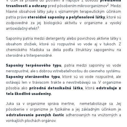
V USA sa pridáva do potravín a nápojov z dôvodu
predĺženia
2
trvanlivosti a ochrany
pred pôsobením mikroorganizmov
. Medzi
hlavné obsahové látky juky s významným terapeutickým účinkom
patria práve
steroidné saponíny a polyfenolové látky
, ktoré sú
zodpovedné za jej biologickú aktivitu v organizme a vysoký
3
antioxidačný efekt
.
Saponíny patria medzi detergenty alebo povrchovo aktívne látky s
obsahom zložiek, ktoré sú rozpustné vo vode aj v tukoch. Z
chemického hľadiska sa delia podľa štruktúry sapogenínu na
steroidné a triterpenoidné.
Saponíny terpénového typu
, patria medzi saponíny vo vode
nerozpustné, ale s dobrou vstrebateľnosťou do cievneho systému.
Saponíny steránového typu
, ktoré sú vo vode rozpustné, ale
ostávajú len v tráviacom trakte a nevstrebávajú sa. V organizme
pôsobia ako
prírodná detoxikačná látka
, ktorá
odstraňuje z
tela škodlivé usadeniny.
Juka sa v organizme správa inertne, nemetabolizuje sa. Jej
pôsobenie v organizme je fyzikálne a jej základným účinkom je
odstraňovanie pevných častíc
adherovaných na vnútorných a
vonkajších plochách orgánov.