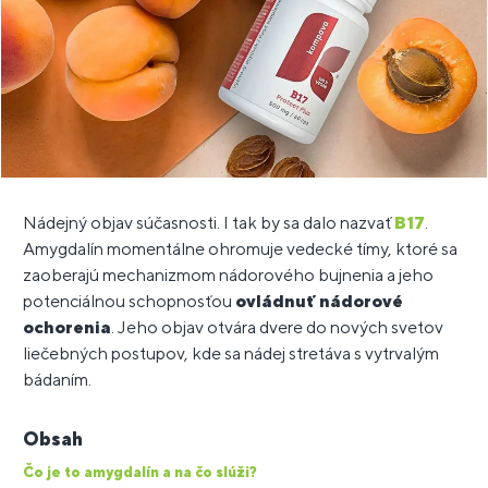
Nádejný objav súčasnosti. I tak by sa dalo nazvať
B17
.
Amygdalín momentálne ohromuje vedecké tímy, ktoré sa
zaoberajú mechanizmom nádorového bujnenia a jeho
potenciálnou schopnosťou
ovládnuť nádorové
ochorenia
. Jeho objav otvára dvere do nových svetov
liečebných postupov, kde sa nádej stretáva s vytrvalým
bádaním.
Obsah
Čo je to amygdalín a na čo slúži?