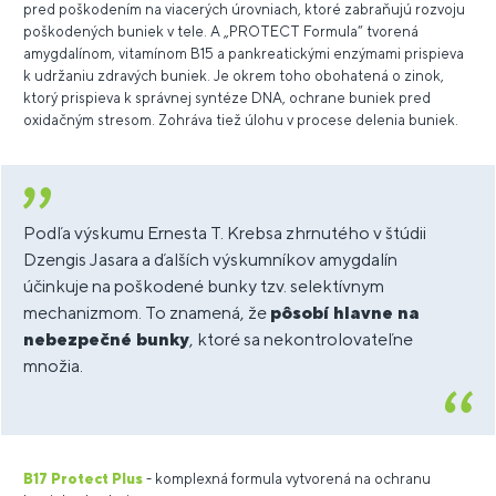
pred poškodením na viacerých úrovniach, ktoré zabraňujú rozvoju
poškodených buniek v tele. A
„PROTECT Formula“ tvorená
amygdalínom, vitamínom B15 a pankreatickými enzýmami prispieva
k udržaniu zdravých buniek. Je okrem toho obohatená o zinok,
ktorý prispieva k správnej syntéze DNA, ochrane buniek pred
oxidačným stresom. Zohráva tiež úlohu v procese delenia buniek.
Podľa výskumu Ernesta T. Krebsa zhrnutého v štúdii
Dzengis Jasara a ďalších výskumníkov amygdalín
účinkuje na poškodené bunky tzv. selektívnym
mechanizmom. To znamená, že
pôsobí hlavne na
nebezpečné bunky
, ktoré sa nekontrolovateľne
množia.
B17 Protect Plus
- komplexná formula vytvorená na ochranu