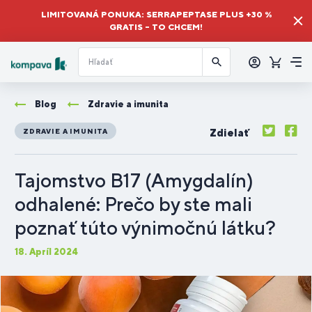
LIMITOVANÁ PONUKA: SERRAPEPTASE PLUS +30 %
GRATIS – TO CHCEM!
Prihlásiť
sa
Košík
Me
Blog
Zdravie a imunita
Zdielať
ZDRAVIE A IMUNITA
Tajomstvo B17 (Amygdalín)
odhalené: Prečo by ste mali
poznať túto výnimočnú látku?
18. Apríl 2024