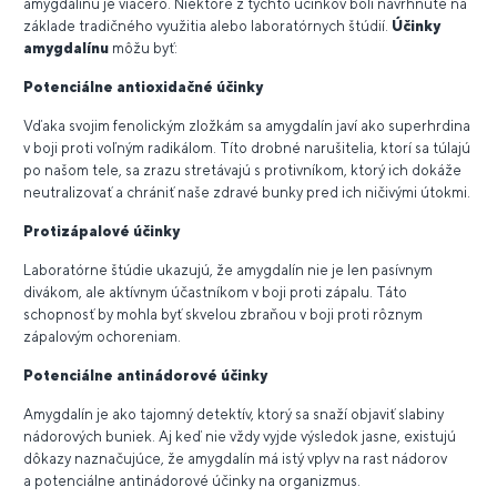
amygdalínu je viacero. Niektoré z týchto účinkov boli navrhnuté na
základe tradičného využitia alebo laboratórnych štúdií.
Účinky
amygdalínu
môžu byť:
Potenciálne antioxidačné účinky
Vďaka svojim fenolickým zložkám sa amygdalín javí ako superhrdina
v boji proti voľným radikálom. Títo drobné narušitelia, ktorí sa túlajú
po našom tele, sa zrazu stretávajú s protivníkom, ktorý ich dokáže
neutralizovať a chrániť naše zdravé bunky pred ich ničivými útokmi.
Protizápalové účinky
Laboratórne štúdie ukazujú, že amygdalín nie je len pasívnym
divákom, ale aktívnym účastníkom v boji proti zápalu. Táto
schopnosť by mohla byť skvelou zbraňou v boji proti rôznym
zápalovým ochoreniam.
Potenciálne antinádorové účinky
Amygdalín je ako tajomný detektív, ktorý sa snaží objaviť slabiny
nádorových buniek. Aj keď nie vždy vyjde výsledok jasne, existujú
dôkazy naznačujúce, že amygdalín má istý vplyv na rast nádorov
a potenciálne antinádorové účinky na organizmus.