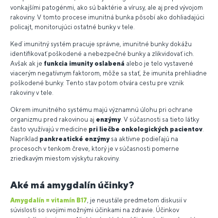
vonkajšími patogénmi, ako sú baktérie a vírusy, ale aj pred vývojom
rakoviny. V tomto procese imunitná bunka pôsobí ako dohliadajúci
policajt, monitorujúci ostatné bunky v tele.
Keď imunitný systém pracuje správne, imunitné bunky dokážu
identifikovať poškodené a nebezpečné bunky a zlikvidovať ich.
Avšak ak je
funkcia imunity oslabená
alebo je telo vystavené
viacerým negatívnym faktorom, môže sa stať, že imunita prehliadne
poškodené bunky. Tento stav potom otvára cestu pre vznik
rakoviny v tele.
Okrem imunitného systému majú významnú úlohu pri ochrane
organizmu pred rakovinou aj
enzýmy
. V súčasnosti sa tieto látky
často využívajú v medicíne
pri liečbe onkologických pacientov
.
Napríklad
pankreatické enzýmy
sa aktívne podieľajú na
procesoch v tenkom čreve, ktorý je v súčasnosti pomerne
zriedkavým miestom výskytu rakoviny.
Aké má amygdalín účinky?
Amygdalín = vitamín B17
, je neustále predmetom diskusií v
súvislosti so svojimi možnými účinkami na zdravie. Účinkov