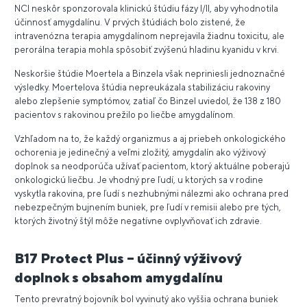
NCI neskôr sponzorovala klinickú štúdiu fázy I/II, aby vyhodnotila
účinnosť amygdalínu. V prvých štúdiách bolo zistené, že
intravenózna terapia amygdalínom neprejavila žiadnu toxicitu, ale
perorálna terapia mohla spôsobiť zvýšenú hladinu kyanidu v krvi.
Neskoršie štúdie Moertela a Binzela však nepriniesli jednoznačné
výsledky. Moertelova štúdia nepreukázala stabilizáciu rakoviny
alebo zlepšenie symptómov, zatiaľ čo Binzel uviedol, že 138 z 180
pacientov s rakovinou prežilo po liečbe amygdalínom.
Vzhľadom na to, že každý organizmus a aj priebeh onkologického
ochorenia je jedinečný a veľmi zložitý, amygdalín ako výživový
doplnok sa neodporúča užívať pacientom, ktorý aktuálne poberajú
onkologickú liečbu. Je vhodný pre ľudí, u ktorých sa v rodine
vyskytla rakovina, pre ľudí s nezhubnými nálezmi ako ochrana pred
nebezpečným bujnením buniek, pre ľudí v remisii alebo pre tých,
ktorých životný štýl môže negatívne ovplyvňovať ich zdravie.
B17 Protect Plus – účinný výživový
doplnok s obsahom amygdalínu
Tento prevratný bojovník bol vyvinutý ako vyššia ochrana buniek