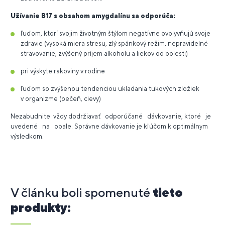
Užívanie B17 s obsahom amygdalínu sa odporúča:
ľuďom, ktorí svojim životným štýlom negatívne ovplyvňujú svoje
zdravie (vysoká miera stresu, zlý spánkový režim, nepravidelné
stravovanie, zvýšený príjem alkoholu a liekov od bolesti)
pri výskyte rakoviny v rodine
ľuďom so zvýšenou tendenciou ukladania tukových zložiek
v organizme (pečeň, cievy)
Nezabudnite vždy dodržiavať odporúčané dávkovanie, ktoré je
uvedené na obale. Správne dávkovanie je kľúčom k optimálnym
výsledkom.
V článku boli spomenuté
tieto
produkty: