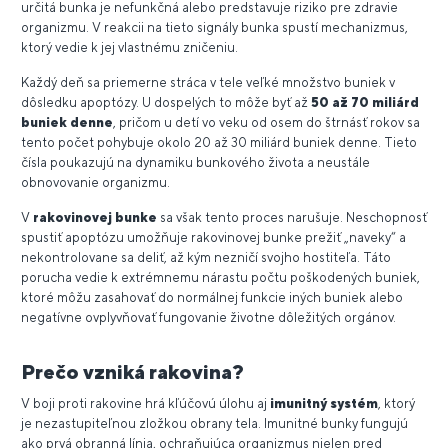
určitá bunka je nefunkčná alebo predstavuje riziko pre zdravie
organizmu. V reakcii na tieto signály bunka spustí mechanizmus,
ktorý vedie k jej vlastnému zničeniu.
Každý deň sa priemerne stráca v tele veľké množstvo buniek v
dôsledku apoptózy. U dospelých to môže byť až
50 až 70 miliárd
buniek denne
, pričom u detí vo veku od osem do štrnásť rokov sa
tento počet pohybuje okolo 20 až 30 miliárd buniek denne. Tieto
čísla poukazujú na dynamiku bunkového života a neustále
obnovovanie organizmu.
V
rakovinovej bunke
sa však tento proces narušuje. Neschopnosť
spustiť apoptózu umožňuje rakovinovej bunke prežiť „naveky“ a
nekontrolovane sa deliť, až kým nezničí svojho hostiteľa. Táto
porucha vedie k extrémnemu nárastu počtu poškodených buniek,
ktoré môžu zasahovať do normálnej funkcie iných buniek alebo
negatívne ovplyvňovať fungovanie životne dôležitých orgánov.
Prečo vzniká rakovina?
V boji proti rakovine hrá kľúčovú úlohu aj
imunitný systém
, ktorý
je nezastupiteľnou zložkou obrany tela. Imunitné bunky fungujú
ako prvá obranná línia, ochraňujúca organizmus nielen pred