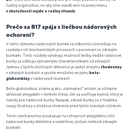
ľudský organizmus, no aby sme uviedli veci na pravú mieru,
v skutočnosti nejde o reálny vitamín
.
Prečo sa B17 spája s liečbou nádorových
ochorení?
V rámci výskumu nádorových buniek sa odborníci sústreďujú na
rozdiely v ich biochemických procesoch v porovnaní so zdravými
bunkami. Tieto rozdiely vytvárajú možnosti liečby, keďže nádorové
bunky sa odlišujú významnými charakteristikami od zdravých.
Jednou z týchto kľúčových diferencií je výskyt enzýmu
rhodenázy
v zdravých bunkách a vysoké množstvo enzýmu
beta-
glukozidázy
v nádorových bunkách.
Beta-glukozidáza, známa aj ako „odomykací“ enzým, je schopná
aktivovať amygdalín v tenkom čreve, čím sa uvoľňuje kyanid, ktorý je
toxický pre nádorové bunky. Naopak, zdravé bunky sú z hľadiska
svojej štruktúry a zloženia chránené pred týmto toxickým účinkom.
Tento mechanizmus poukazuje na schopnosť amygdalínu ničiť
nádorové bunky efektívne a selektívne, pričom neškodí zdravým
bunkám.