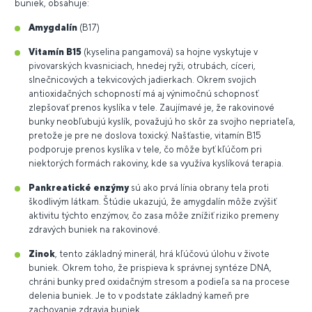
buniek, obsahuje:
Amygdalín
(B17)
Vitamín B15
(kyselina pangamová) sa hojne vyskytuje v
pivovarských kvasniciach, hnedej ryži, otrubách, cíceri,
slnečnicových a tekvicových jadierkach.
Okrem svojich
antioxidačných schopností má aj výnimočnú schopnosť
zlepšovať prenos kyslíka v tele. Zaujímavé je, že rakovinové
bunky neobľubujú kyslík, považujú ho skôr za svojho nepriateľa,
pretože je pre ne doslova toxický. Našťastie, vitamín B15
podporuje prenos kyslíka v tele, čo môže byť kľúčom pri
niektorých formách rakoviny, kde sa využíva kyslíková terapia.
Pankreatické enzýmy
sú ako prvá línia obrany tela proti
škodlivým látkam. Štúdie ukazujú, že amygdalín môže zvýšiť
aktivitu týchto enzýmov, čo zasa môže znížiť riziko premeny
zdravých buniek na rakovinové.
Zinok
, tento základný minerál, hrá kľúčovú úlohu v živote
buniek. Okrem toho, že prispieva k správnej syntéze DNA,
chráni bunky pred oxidačným stresom a podieľa sa na procese
delenia buniek. Je to v podstate základný kameň pre
zachovanie zdravia buniek.