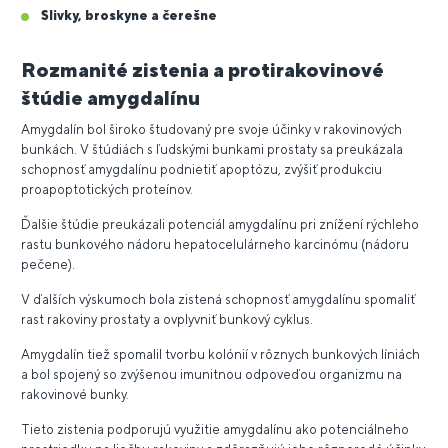
Slivky, broskyne a čerešne
Rozmanité zistenia a protirakovinové
štúdie amygdalínu
Amygdalín bol široko študovaný pre svoje účinky v rakovinových
bunkách. V štúdiách s ľudskými bunkami prostaty sa preukázala
schopnosť amygdalínu podnietiť apoptózu, zvýšiť produkciu
proapoptotických proteínov.
Ďalšie štúdie preukázali potenciál amygdalínu pri znížení rýchleho
rastu bunkového nádoru hepatocelulárneho karcinómu (nádoru
pečene).
V ďalších výskumoch bola zistená schopnosť amygdalínu spomaliť
rast rakoviny prostaty a ovplyvniť bunkový cyklus.
Amygdalín tiež spomalil tvorbu kolónií v rôznych bunkových líniách
a bol spojený so zvýšenou imunitnou odpoveďou organizmu na
rakovinové bunky.
Tieto zistenia podporujú využitie amygdalínu ako potenciálneho