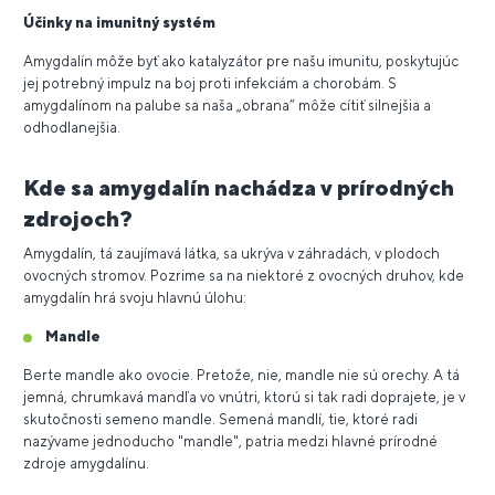
Účinky na imunitný systém
Amygdalín môže byť ako katalyzátor pre našu imunitu, poskytujúc
jej potrebný impulz na boj proti infekciám a chorobám. S
amygdalínom na palube sa naša „obrana“ môže cítiť silnejšia a
odhodlanejšia.
Kde sa amygdalín nachádza v prírodných
zdrojoch?
Amygdalín, tá zaujímavá látka, sa ukrýva v záhradách, v plodoch
ovocných stromov. Pozrime sa na niektoré z ovocných druhov, kde
amygdalín hrá svoju hlavnú úlohu:
Mandle
Berte mandle ako ovocie. Pretože, nie, mandle nie sú orechy. A tá
jemná, chrumkavá mandľa vo vnútri, ktorú si tak radi doprajete, je v
skutočnosti semeno mandle. Semená mandlí, tie, ktoré radi
nazývame jednoducho "mandle", patria medzi hlavné prírodné
zdroje amygdalínu.