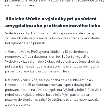
prostriedku na liečbu rakoviny a zdôrazňujú jeho rôznorodé účinky
na bunkovú úroveň.
Klinické štúdie a výsledky pri posúdení
amygdalínu ako protirakovinového lieku
Výsledky klinických štúdií amygdalínu vyvolávajú stále značný
záujem a kontroverzie medzi odborníkmi. Pozrime sa aké štúdie
boli vykonané a čo priniesli:
J Morrone v roku 1962 vykonal štúdiu na 10 pacientoch s
neoperovateľnou rakovinou, ktorí boli liečení amygdalínom.
Výsledky ukázali dramatickú úľavu od bolesti, zlepšenie chuti do
jedla a zníženie adenopatie u všetkých pacientov, pričom 8 z 10
pacientov preukázalo ústup malígnych lézií.
Následne, v roku 1975, bola vykonaná ďalšia klinická štúdia v
Nemecku, kde 25 pacientom s rôznymi typmi rakoviny bola
podávaná perorálna dávka amygdalínu. Výsledky tejto štúdie však
neboli uspokojivé, pretože iba u niekoľkých pacientov sa
pozorovalo zlepšenie, zatiaľ čo väčšina pacientov nevykazovala
žiadne zlepšenie.