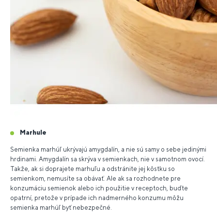
Marhule
Semienka marhúľ ukrývajú amygdalín, a nie sú samy o sebe jedinými
hrdinami. Amygdalín sa skrýva v semienkach, nie v samotnom ovocí.
Takže, ak si doprajete marhuľu a odstránite jej kôstku so
semienkom, nemusíte sa obávať. Ale ak sa rozhodnete pre
konzumáciu semienok alebo ich použitie v receptoch, buďte
opatrní, pretože v prípade ich nadmerného konzumu môžu
semienka marhúľ byť nebezpečné.