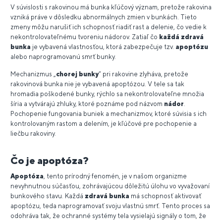
V súvislosti s rakovinou má bunka kľúčový význam, pretože rakovina
vzniká práve v dôsledku abnormálnych zmien v bunkách. Tieto
zmeny môžu narušiť ich schopnosť riadiť rast a delenie, čo vedie k
nekontrolovateľnému tvoreniu nádorov. Zatiaľ čo
každá zdravá
bunka
je vybavená vlastnosťou, ktorá zabezpečuje tzv.
apoptózu
alebo naprogramovanú smrť bunky.
Mechanizmus „
chorej bunky
“ pri rakovine zlyháva, pretože
rakovinová bunka nie je vybavená apoptózou. V tele sa tak
hromadia poškodené bunky, rýchlo sa nekontrolovateľne množia
šíria a vytvárajú zhluky, ktoré poznáme pod názvom
nádor
.
Pochopenie fungovania buniek a mechanizmov, ktoré súvisia s ich
kontrolovaným rastom a delením, je kľúčové pre pochopenie a
liečbu rakoviny.
Čo je apoptóza?
Apoptóza
, tento prírodný fenomén, je v našom organizme
nevyhnutnou súčasťou, zohrávajúcou dôležitú úlohu vo vyvažovaní
bunkového stavu. Každá
zdravá bunka
má schopnosť aktivovať
apoptózu, teda naprogramovať svoju vlastnú smrť. Tento proces sa
odohráva tak, že ochranné systémy tela vysielajú signály o tom, že