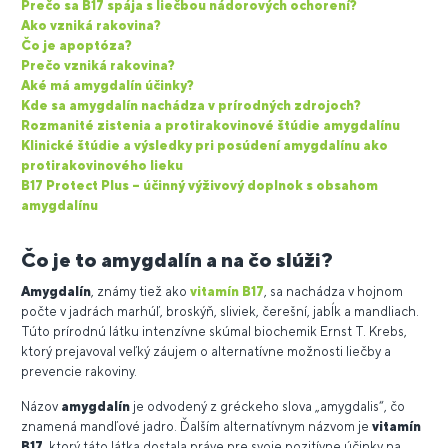
Prečo sa B17 spája s liečbou nádorových ochorení?
Ako vzniká rakovina?
Čo je apoptóza?
Prečo vzniká rakovina?
Aké má amygdalín účinky?
Kde sa amygdalín nachádza v prírodných zdrojoch?
Rozmanité zistenia a protirakovinové štúdie amygdalínu
Klinické štúdie a výsledky pri posúdení amygdalínu ako
protirakovinového lieku
B17 Protect Plus – účinný výživový doplnok s obsahom
amygdalínu
Čo je to amygdalín a na čo slúži?
Amygdalín
, známy tiež ako
vitamín B17
, sa nachádza v hojnom
počte v jadrách marhúľ, broskýň, sliviek, čerešní, jabĺk a mandliach.
Túto prírodnú látku intenzívne skúmal biochemik Ernst T. Krebs,
ktorý prejavoval veľký záujem o alternatívne možnosti liečby a
prevencie rakoviny.
Názov
amygdalín
je odvodený z gréckeho slova „amygdalis“, čo
znamená mandľové jadro. Ďalším alternatívnym názvom je
vitamín
B17
, ktorý táto látka dostala práve pre svoje pozitívne účinky na