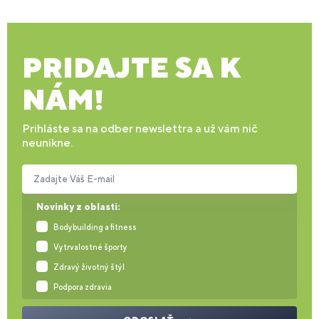
PRIDAJTE SA K
NÁM!
Prihláste sa na odber newslettra a už vám nič
neunikne.
Zadajte Váš E-mail
Novinky z oblasti:
Bodybuilding a fitness
Vytrvalostné športy
Zdravý životný štýl
Podpora zdravia