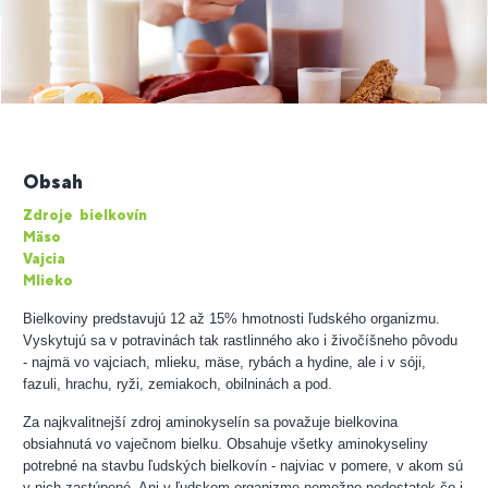
Obsah
Zdroje bielkovín
Mäso
Vajcia
Mlieko
Bielkoviny predstavujú 12 až 15% hmotnosti ľudského organizmu.
Vyskytujú sa v potravinách tak rastlinného ako i živočíšneho pôvodu
- najmä vo vajciach, mlieku, mäse, rybách a hydine, ale i v sóji,
fazuli, hrachu, ryži, zemiakoch, obilninách a pod.
Za najkvalitnejší zdroj aminokyselín sa považuje bielkovina
obsiahnutá vo vaječnom bielku. Obsahuje všetky aminokyseliny
potrebné na stavbu ľudských bielkovín - najviac v pomere, v akom sú
v nich zastúpené. Ani v ľudskom organizme nemožno nedostatok čo i