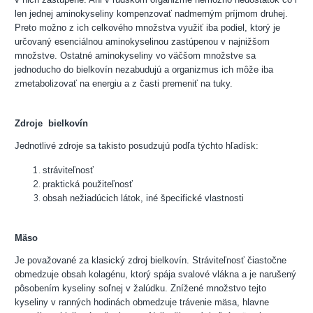
len jednej aminokyseliny kompenzovať nadmerným príjmom druhej.
Preto možno z ich celkového množstva využiť iba podiel, ktorý je
určovaný esenciálnou aminokyselinou zastúpenou v najnižšom
množstve. Ostatné aminokyseliny vo väčšom množstve sa
jednoducho do bielkovín nezabudujú a organizmus ich môže iba
zmetabolizovať na energiu a z časti premeniť na tuky.
Zdroje bielkovín
Jednotlivé zdroje sa takisto posudzujú podľa týchto hľadísk:
stráviteľnosť
praktická použiteľnosť
obsah nežiadúcich látok, iné špecifické vlastnosti
Mäso
Je považované za klasický zdroj bielkovín. Stráviteľnosť čiastočne
obmedzuje obsah kolagénu, ktorý spája svalové vlákna a je narušený
pôsobením kyseliny soľnej v žalúdku. Znížené množstvo tejto
kyseliny v ranných hodinách obmedzuje trávenie mäsa, hlavne