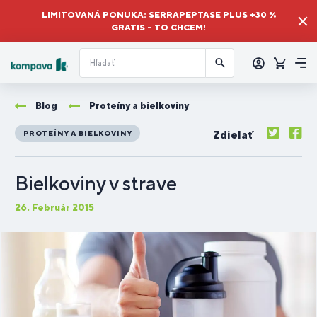
LIMITOVANÁ PONUKA: SERRAPEPTASE PLUS +30 %
GRATIS – TO CHCEM!
Prihlásiť
sa
Košík
Me
Blog
Proteíny a bielkoviny
Zdielať
PROTEÍNY A BIELKOVINY
Bielkoviny v strave
26. Február 2015