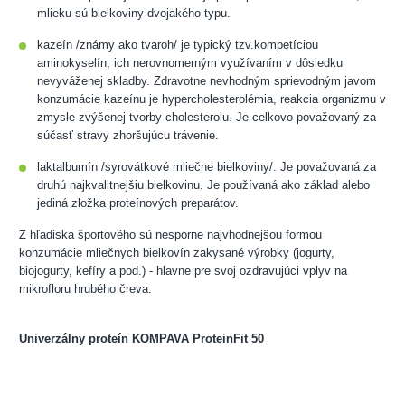
mlieku sú bielkoviny dvojakého typu.
kazeín /známy ako tvaroh/ je typický tzv.kompetíciou
aminokyselín, ich nerovnomerným využívaním v dôsledku
nevyváženej skladby. Zdravotne nevhodným sprievodným javom
konzumácie kazeínu je hypercholesterolémia, reakcia organizmu v
zmysle zvýšenej tvorby cholesterolu. Je celkovo považovaný za
súčasť stravy zhoršujúcu trávenie.
laktalbumín /syrovátkové mliečne bielkoviny/. Je považovaná za
druhú najkvalitnejšiu bielkovinu. Je používaná ako základ alebo
jediná zložka proteínových preparátov.
Z hľadiska športového sú nesporne najvhodnejšou formou
konzumácie mliečnych bielkovín zakysané výrobky (jogurty,
biojogurty, kefíry a pod.) - hlavne pre svoj ozdravujúci vplyv na
mikrofloru hrubého čreva.
Univerzálny proteín KOMPAVA ProteinFit 50