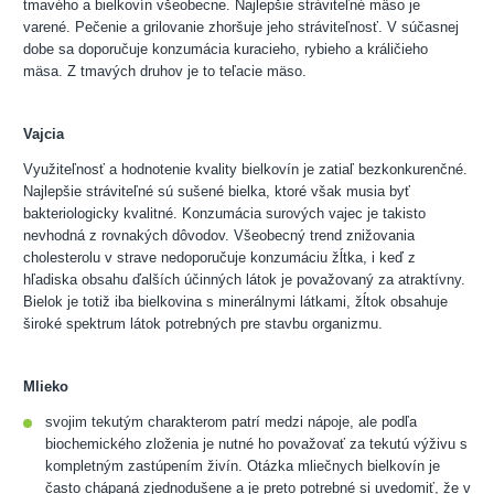
tmavého a bielkovín všeobecne. Najlepšie stráviteľné mäso je
varené. Pečenie a grilovanie zhoršuje jeho stráviteľnosť. V súčasnej
dobe sa doporučuje konzumácia kuracieho, rybieho a králičieho
mäsa. Z tmavých druhov je to teľacie mäso.
Vajcia
Využiteľnosť a hodnotenie kvality bielkovín je zatiaľ bezkonkurenčné.
Najlepšie stráviteľné sú sušené bielka, ktoré však musia byť
bakteriologicky kvalitné. Konzumácia surových vajec je takisto
nevhodná z rovnakých dôvodov. Všeobecný trend znižovania
cholesterolu v strave nedoporučuje konzumáciu žĺtka, i keď z
hľadiska obsahu ďalších účinných látok je považovaný za atraktívny.
Bielok je totiž iba bielkovina s minerálnymi látkami, žĺtok obsahuje
široké spektrum látok potrebných pre stavbu organizmu.
Mlieko
svojim tekutým charakterom patrí medzi nápoje, ale podľa
biochemického zloženia je nutné ho považovať za tekutú výživu s
kompletným zastúpením živín. Otázka mliečnych bielkovín je
často chápaná zjednodušene a je preto potrebné si uvedomiť, že v