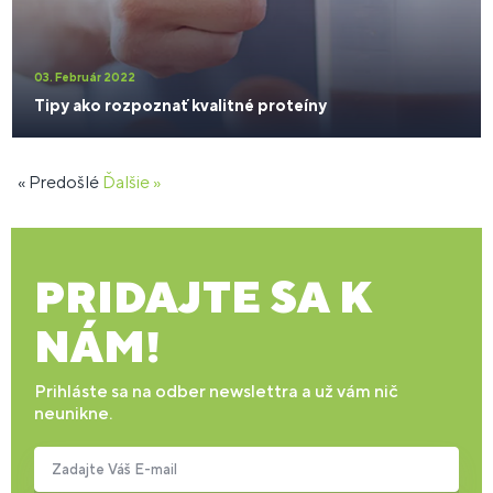
03. Február 2022
Tipy ako rozpoznať kvalitné proteíny
« Predošlé
Ďalšie »
PRIDAJTE SA K
NÁM!
Prihláste sa na odber newslettra a už vám nič
neunikne.
Zadajte Váš E-mail