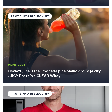
PROTEÍNY A BIELKOVINY
30. Máj 2024
Osviežujúca letná limonáda plná bielkovín: To je číry
JUICY Proteín s CLEAR Whey
PROTEÍNY A BIELKOVINY