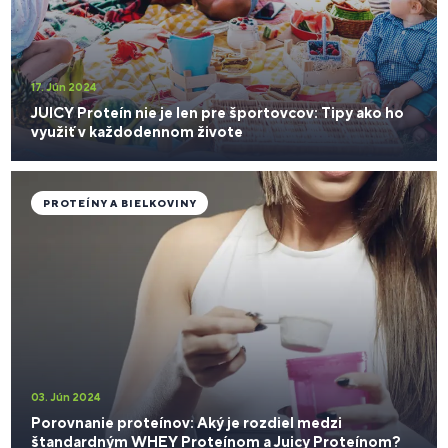
17. Jún 2024
JUICY Proteín nie je len pre športovcov: Tipy ako ho
využiť v každodennom živote
PROTEÍNY A BIELKOVINY
03. Jún 2024
Porovnanie proteínov: Aký je rozdiel medzi
štandardným WHEY Proteínom a Juicy Proteínom?