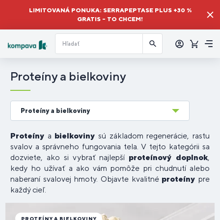
LIMITOVANÁ PONUKA: SERRAPEPTASE PLUS +30 %
GRATIS – TO CHCEM!
Prihlásiť
sa
Košík
Me
Proteíny a bielkoviny
Proteíny a bielkoviny
Proteíny
a
bielkoviny
sú základom regenerácie, rastu
svalov a správneho fungovania tela. V tejto kategórii sa
dozviete, ako si vybrať najlepší
proteínový doplnok
,
kedy ho užívať a ako vám pomôže pri chudnutí alebo
naberaní svalovej hmoty. Objavte kvalitné
proteíny
pre
každý cieľ.
PROTEÍNY A BIELKOVINY