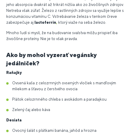
jeho absorpcia dvakrát až trikrát nižšia ako zo živočíšnych zdrojov.
Netreba však zúfať. Železo z rastlinných zdrojov sa využije lepšie s
konzumáciou vitamínu C. Vstrebávanie železa v tenkom čreve
zabezpečuje aj
lactoferrin
,
ktorý viaže na seba železo.
Mnoho ľudí si myslí, že na budovanie svalstva môžu prispieť iba
živočíšne proteíny. Nie je to však pravda.
Ako by mohol vyzerať vegánsky
jedálniček?
Raňajky
Ovsená kaša z celozrnných ovsených vločiek s mandľovým
mliekom a šťavou z čerstvého ovocia
Plátok celozrnného chleba s avokádom a paradajkou
Zelený čaj alebo káva
Desiata
Ovocný šalát s plátkami banána, jahôd a hrozna