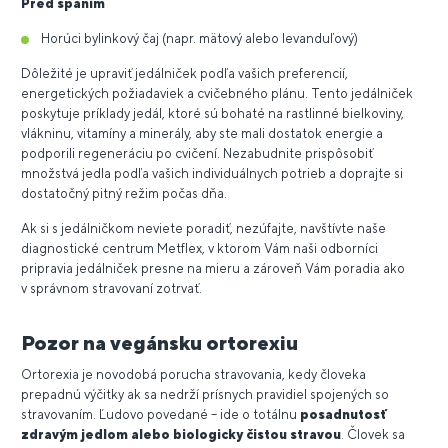
Pred spaním
Horúci bylinkový čaj (napr. mätový alebo levanduľový)
Dôležité je upraviť jedálniček podľa vašich preferencií,
energetických požiadaviek a cvičebného plánu. Tento jedálniček
poskytuje príklady jedál, ktoré sú bohaté na rastlinné bielkoviny,
vlákninu, vitamíny a minerály, aby ste mali dostatok energie a
podporili regeneráciu po cvičení. Nezabudnite prispôsobiť
množstvá jedla podľa vašich individuálnych potrieb a doprajte si
dostatočný pitný režim počas dňa.
Ak si s jedálničkom neviete poradiť, nezúfajte, navštívte naše
diagnostické centrum Metflex, v ktorom Vám naši odborníci
pripravia jedálniček presne na mieru a zároveň Vám poradia ako
v správnom stravovaní zotrvať.
Pozor na vegánsku ortorexiu
Ortorexia je novodobá porucha stravovania, kedy človeka
prepadnú výčitky ak sa nedrží prísnych pravidiel spojených so
stravovaním. Ľudovo povedané – ide o totálnu
posadnutosť
zdravým jedlom alebo biologicky čistou stravou
. Človek sa