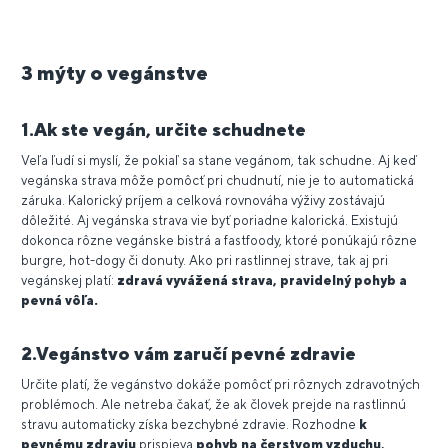
3 mýty o vegánstve
1.Ak ste vegán, určite schudnete
Veľa ľudí si myslí, že pokiaľ sa stane vegánom, tak schudne. Aj keď
vegánska strava môže pomôcť pri chudnutí, nie je to automatická
záruka. Kalorický príjem a celková rovnováha výživy zostávajú
dôležité. Aj vegánska strava vie byť poriadne kalorická. Existujú
dokonca rôzne vegánske bistrá a fastfoody, ktoré ponúkajú rôzne
burgre, hot-dogy či donuty. Ako pri rastlinnej strave, tak aj pri
vegánskej platí:
zdravá vyvážená strava, pravidelný pohyb a
pevná vôľa.
2.Vegánstvo vám zaručí pevné zdravie
Určite platí, že vegánstvo dokáže pomôcť pri rôznych zdravotných
problémoch. Ale netreba čakať, že ak človek prejde na rastlinnú
stravu automaticky získa bezchybné zdravie. Rozhodne
k
pevnému zdraviu
prispieva
pohyb na čerstvom vzduchu,