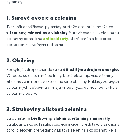
pyramídy:
1. Surové ovocie a zelenina
Tvorí základ výživovej pyramídy, pretože obsahuje množstvo
vitamínov, minerálov a vlákniny
. Surové ovocie a zelenina sú
potraviny bohaté na
antioxidanty
, ktoré chránia telo pred
poškodením a voľnými radikálmi.
2. Obilniny
Poskytujú zdroj sacharidov a sú
dôležitým zdrojom energie.
Výhodou sú celozrnné obilniny, ktoré obsahujú viac vlákniny,
vitamínov a minerálov ako rafinované obilniny. Príklady zdravých
celozrnných potravín zahŕňajú hnedú ryžu, quinou, pohánku a
celozrnné pečivo.
3. Strukoviny a listová zelenina
Sú bohaté na
bielkoviny, vlákninu, vitamíny a minerály
.
Strukoviny, ako sú fazuľa, šošovica a cícer, predstavujú základný
zdroj bielkovín pre vegánov. Listová zelenina ako špenát, kel a