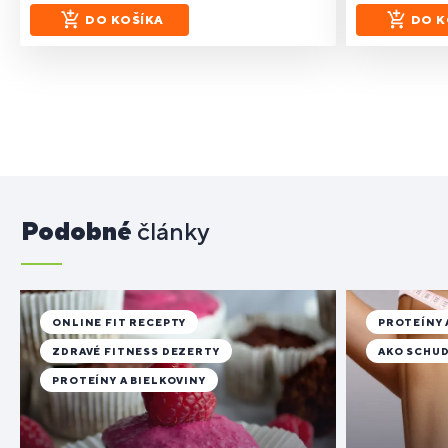
DO KOŠÍKA
DO K
Podobné
články
ONLINE FIT RECEPTY
PROTEÍNY 
ZDRAVÉ FITNESS DEZERTY
AKO SCHU
PROTEÍNY A BIELKOVINY