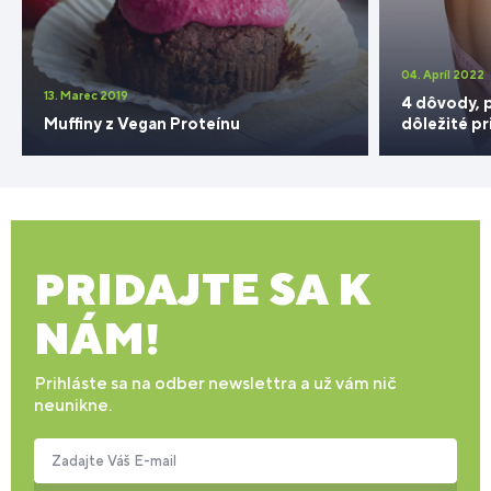
04. Apríl 2022
13. Marec 2019
4 dôvody, p
Muffiny z Vegan Proteínu
dôležité pr
PRIDAJTE SA K
NÁM!
Prihláste sa na odber newslettra a už vám nič
neunikne.
Zadajte Váš E-mail