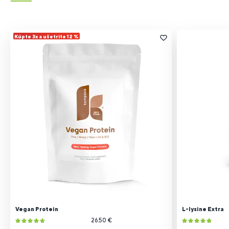
Kúpte 3x a ušetrite 12 %
Vegan Protein
L-lysine Extra
26.50 €