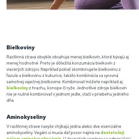
Bielkoviny
Rastlinná strava obvykle obsahuje menej bielkovín, ktoré bývajú aj
menej hodnotné. Preto je dôležitá konzumácia bielkovín z
viacerých zdrojov. Napríklad pokiaľ skombinujete bielkovinu z
fazule a bielkovinu z kukurice, takáto kombinácia sa vyrovná
samotnej vaječnej bielkovine. Kombinovať môžete napríklad aj
bielkoviny
z hrachu, konope či ryže. Jednotlivé zdroje bielkovín
nie je nutné kombinovať v jednom jedle, stačí v priebehu jedného
dňa.
Aminokyseliny
V rastlinnej strave navyše chýbajú jedna alebo dve esenciálne
aminokyseliny. Vegáni si musia dať pozor najmä na
dostatočný
príjem aminokyseliny lyzín
.
U dospelých vegánov sa odporúčajú