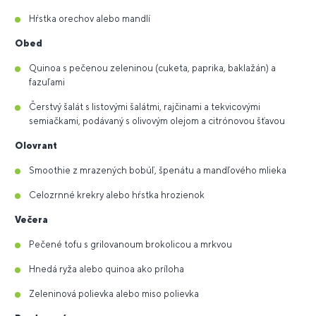
Hŕstka orechov alebo mandlí
Obed
Quinoa s pečenou zeleninou (cuketa, paprika, baklažán) a
fazuľami
Čerstvý šalát s listovými šalátmi, rajčinami a tekvicovými
semiačkami, podávaný s olivovým olejom a citrónovou šťavou
Olovrant
Smoothie z mrazených bobúľ, špenátu a mandľového mlieka
Celozrnné krekry alebo hŕstka hrozienok
Večera
Pečené tofu s grilovanoum brokolicou a mrkvou
Hnedá ryža alebo quinoa ako príloha
Zeleninová polievka alebo miso polievka