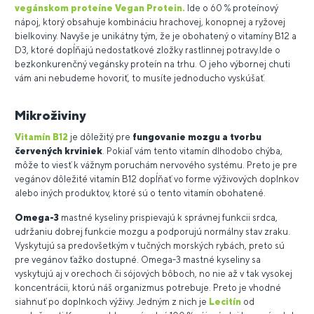
vegánskom proteíne Vegan Protein.
Ide o 60 % proteínový
nápoj, ktorý obsahuje kombináciu hrachovej, konopnej a ryžovej
bielkoviny. Navyše je unikátny tým, že je obohatený o vitamíny B12 a
D3, ktoré dopĺňajú nedostatkové zložky rastlinnej potravy.Ide o
bezkonkurenčný vegánsky proteín na trhu. O jeho výbornej chuti
vám ani nebudeme hovoriť, to musíte jednoducho vyskúšať.
Mikroživiny
Vitamín B12
je dôležitý pre
fungovanie mozgu a tvorbu
červených krviniek
. Pokiaľ vám tento vitamín dlhodobo chýba,
môže to viesť k vážnym poruchám nervového systému. Preto je pre
vegánov dôležité vitamín B12 dopĺňať vo forme výživových doplnkov
alebo iných produktov, ktoré sú o tento vitamín obohatené.
Omega-3
mastné kyseliny prispievajú k správnej funkcii srdca,
udržaniu dobrej funkcie mozgu a podporujú normálny stav zraku.
Vyskytujú sa predovšetkým v tučných morských rybách, preto sú
pre vegánov ťažko dostupné. Omega-3 mastné kyseliny sa
vyskytujú aj v orechoch či sójových bôboch, no nie až v tak vysokej
koncentrácii, ktorú náš organizmus potrebuje. Preto je vhodné
siahnuť po doplnkoch výživy. Jedným z nich je
Lecitín
od