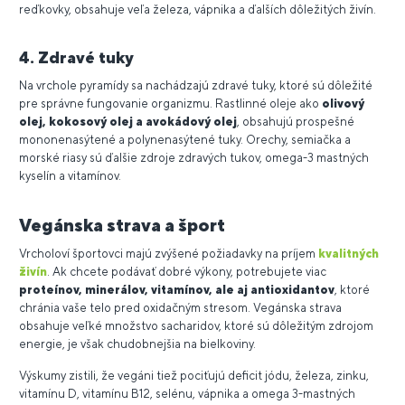
reďkovky, obsahuje veľa železa, vápnika a ďalších dôležitých živín.
4. Zdravé tuky
Na vrchole pyramídy sa nachádzajú zdravé tuky, ktoré sú dôležité
pre správne fungovanie organizmu. Rastlinné oleje ako
olivový
olej, kokosový olej a avokádový olej
, obsahujú prospešné
mononenasýtené a polynenasýtené tuky. Orechy, semiačka a
morské riasy sú ďalšie zdroje zdravých tukov, omega-3 mastných
kyselín a vitamínov.
Vegánska strava a šport
Vrcholoví športovci majú zvýšené požiadavky na príjem
kvalitných
živín
. Ak chcete podávať dobré výkony, potrebujete viac
proteínov, minerálov, vitamínov, ale aj antioxidantov
, ktoré
chránia vaše telo pred oxidačným stresom. Vegánska strava
obsahuje veľké množstvo sacharidov, ktoré sú dôležitým zdrojom
energie, je však chudobnejšia na bielkoviny.
Výskumy zistili, že vegáni tiež pociťujú deficit jódu, železa, zinku,
vitamínu D, vitamínu B12, selénu, vápnika a omega 3-mastných