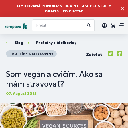
LIMITOVANÁ PONUKA: SERRAPEPTASE PLUS +30 %
GRATIS – TO CHCEM!
Prihlásiť
sa
Košík
Me
Blog
Proteíny a bielkoviny
Zdielať
PROTEÍNY A BIELKOVINY
Som vegán a cvičím. Ako sa
mám stravovať?
07. August 2023