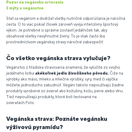
Pozor na vegánsku ortorexiu
3 mýty o vegánstve
Stať sa vegánom a dodržať všetky nutričné odporúčania je náročná
cesta. O to viac pokiaľ človek zároveň vyvíja intenzívny športový
výkon. Je potrebné si správne zostaviť jedálniček tak, aby
obsahoval všetky nevyhnutné živiny. To je však často iba
prostredníctvom vegánskej stravy náročné zabezpečiť.
Čo všetko vegán
ska strava vylučuje?
Vegánstvo z hľadiska stravovania znamená, že vylúčite zo svojho
jedálneho lístka
akékoľvek jedlo živočíšneho pôvodu.
Čiže na
výrobky ako mäso, mlieko a mliečne výrobky, syry, med či vajíčka
môžete jednoducho zabudnúť. Vegáni takisto nepoužívajú žiadne
produkty vyrobené zo zvierat ako kožušiny, kožu, perie alebo vlnu.
Tiež nepoužívajú produkty, ktoré boli testované na
zvieratách.Foto:
Vegánska strava: Poznáte vegánsku
výživovú pyramídu?