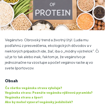
Vegánstvo. Obrovský trend a životný štýl. Ľudia mu
podľahnú z presvedčenia, ekologických dôvodov a v
niektorých prípadoch ide, žiaľ, iba o „módny výstrelok“. Či
už je to tak alebo inak, faktom je, že vegánstvo je
jednoznačne na vzostupe a počet vegánov rastie aj vo
svete športovcov.
Obsah
Čo všetko vegánska strava vylučuje?
Vegánska strava: Poznáte vegánsku výživovú pyramídu?
Vegánska strava a šport
Ako by mohol vyzerať vegánsky jedálniček?