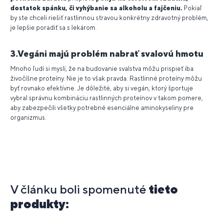
dostatok spánku, či vyhýbanie sa alkoholu a fajčeniu.
Pokiaľ
by ste chceli riešiť rastlinnou stravou konkrétny zdravotný problém,
je lepšie poradiť sa s lekárom.
3.Vegáni majú problém nabrať svalovú hmotu
Mnoho ľudí si myslí, že na budovanie svalstva môžu prispieť iba
živočíšne proteíny. Nie je to však pravda. Rastlinné proteíny môžu
byť rovnako efektívne. Je dôležité, aby si vegán, ktorý športuje
vybral správnu kombináciu rastlinných proteínov v takom pomere,
aby zabezpečili všetky potrebné esenciálne aminokyseliny pre
organizmus.
V článku boli spomenuté
tieto
produkty: