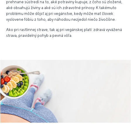
prehnane sústredí na to, aké potraviny kupuje, z čoho sú zložené,
aké obsahujú živiny a aké sú ich zdravotné prínosy. K takémuto
problému môže dôjsť aj pri vegánstve, kedy môže mať človek
vyslovene fóbiu z toho, aby náhodou nezjedol niečo živočíšne.
Ako pri rastlinnej strave, tak aj pri vegánskej platí: zdravá vyvážená
strava, pravidelný pohyb a pevná vôľa.