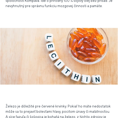
spoločnosti Kompava. Ide o prírodný 100 % sójový olej bez prísad. Je
nevyhnutný pre správnu funkciu mozgovej činnosti a pamäte.
Železo je dôležité pre červené krvinky. Pokiaľ ho máte nedostatok
môže sa to prejaviť bolesťami hlavy, pocitom únavy či malátnosťou.
A síce fazuľa či šošovica je bohatá na železo, z týchto zdrojov je