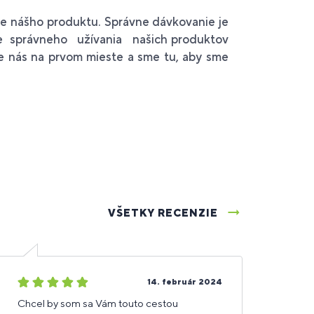
nášho produktu. Správne dávkovanie je
e správneho užívania našich produktov
pre nás na prvom mieste a sme tu, aby sme
VŠETKY RECENZIE
5
5
14. február 2024
hviezdičiek
hvi
Chcel by som sa Vám touto cestou
Váž