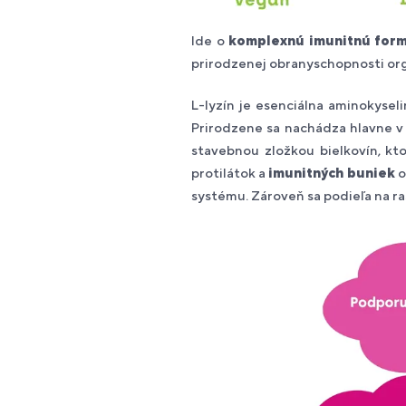
Ide o
komplexnú imunitnú for
prirodzenej obranyschopnosti o
L-lyzín je esenciálna aminokysel
Prirodzene sa nachádza hlavne v 
stavebnou zložkou bielkovín, kto
protilátok a
imunitných buniek
o
systému. Zároveň sa podieľa
na ra