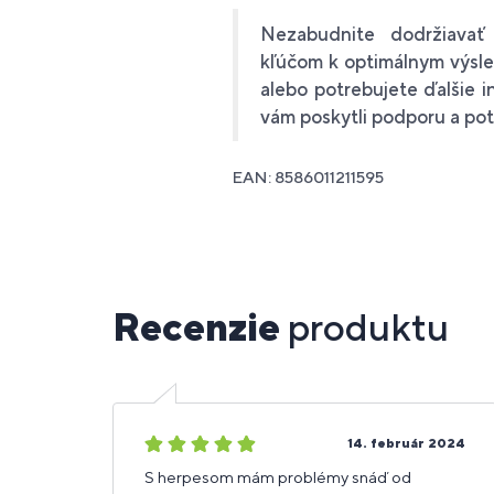
Nezabudnite dodržiavať 
kľúčom k optimálnym výs
alebo potrebujete ďalšie i
vám poskytli podporu a pot
EAN: 8586011211595
Recenzie
produktu
5
 2026
14. február 2024
hviezdičiek
éměř
S herpesom mám problémy snáď od