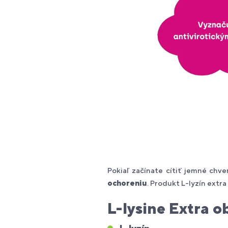
Pokiaľ začínate cítiť jemné chv
ochoreniu
. Produkt L-lyzín extr
L-lysine Extra o