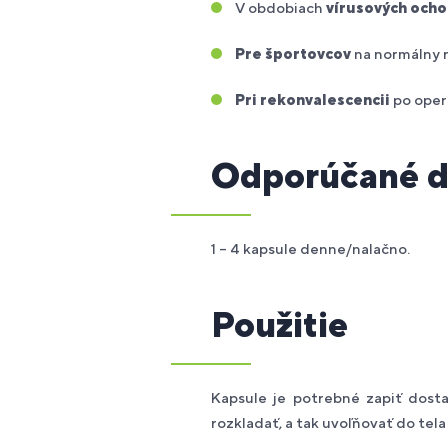
V obdobiach
vírusových ocho
Pre športovcov
na normálny r
Pri rekonvalescencii
po oper
Odporúčané d
1 – 4 kapsule denne/nalačno.
Použitie
Kapsule je potrebné zapiť dos
rozkladať, a tak uvoľňovať do tela