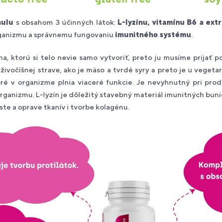
mulu
s obsahom 3 účinných látok:
L-lyzínu, vitamínu B6 a ext
rganizmu a správnemu fungovaniu
imunitného systému
.
ina, ktorú si telo nevie samo vytvoriť, preto ju musíme prija
živočíšnej strave, ako je mäso a tvrdé syry a preto je u vegeta
ré v organizme plnia viaceré funkcie. Je nevyhnutný pri produ
rganizmu. L-lyzín je dôležitý stavebný materiál imunitných bu
ste a oprave tkanív i tvorbe kolagénu.