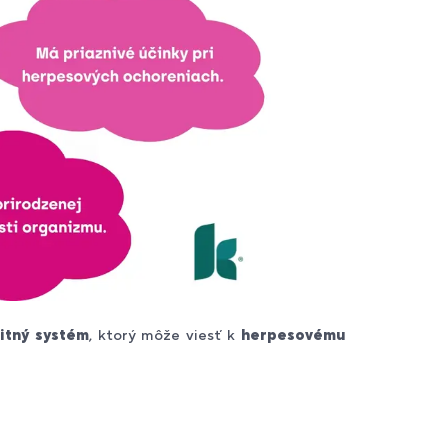
itný systém
, ktorý môže viesť k
herpesovému