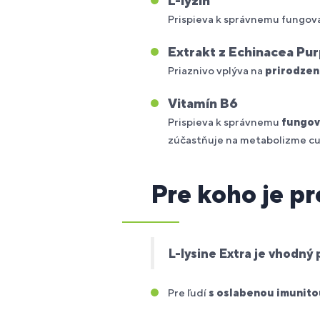
L-lyzín
Prispieva k správnemu fungov
Extrakt z Echinacea Pu
Priaznivo vplýva na
prirodzen
Vitamín B6
Prispieva k správnemu
fungov
zúčastňuje na metabolizme cu
Pre koho je p
L-lysine Extra je vhodný 
Pre ľudí
s oslabenou imunito