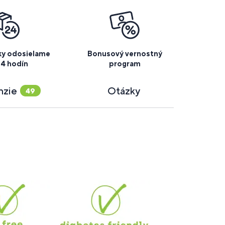
y odosielame
Bonusový vernostný
24 hodín
program
nzie
Otázky
49