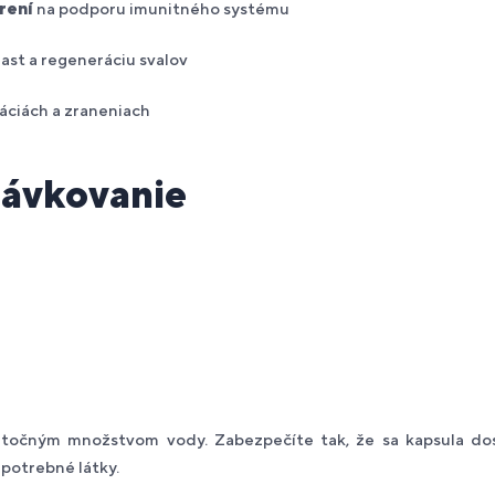
rení
na podporu imunitného systému
ast a regeneráciu svalov
áciách a zraneniach
ávkovanie
tatočným množstvom vody.
Zabezpečíte tak, že sa kapsula d
 potrebné látky.