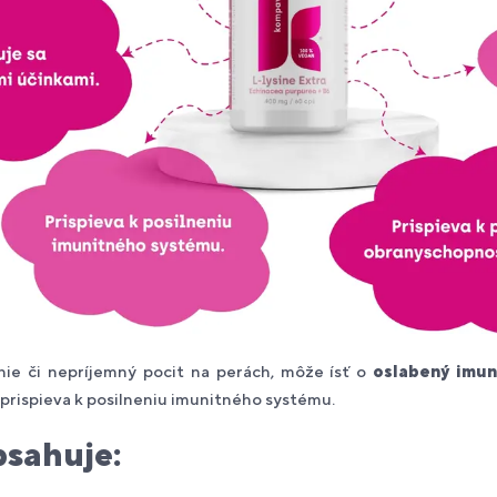
enie či nepríjemný pocit na perách, môže ísť o
oslabený imun
a prispieva k posilneniu imunitného systému.
bsahuje: