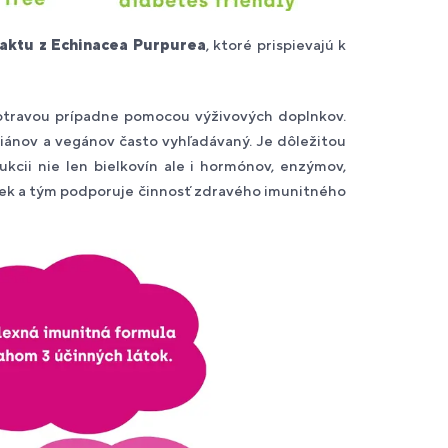
raktu z Echinacea Purpurea
, ktoré prispievajú k
ť potravou prípadne pomocou výživových doplnkov.
riánov a vegánov často vyhľadávaný. Je dôležitou
kcii nie len bielkovín ale i hormónov, enzýmov,
niek a tým podporuje činnosť zdravého imunitného