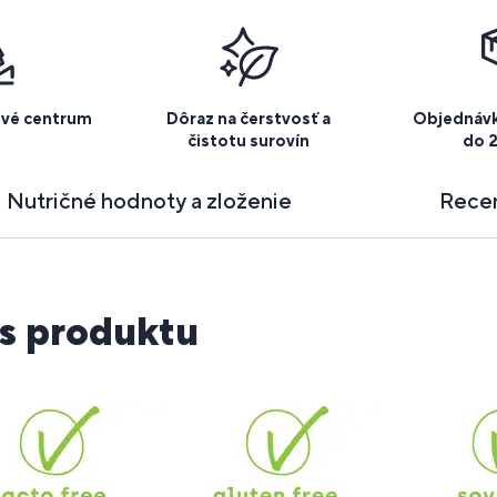
ové centrum
Dôraz na čerstvosť a
Objednávk
čistotu surovín
do 
Nutričné hodnoty a zloženie
Rece
s produktu