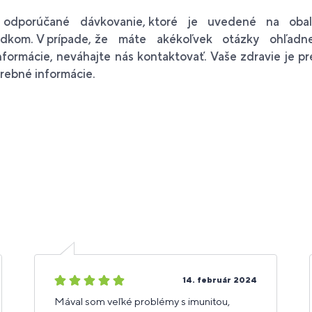
odporúčané dávkovanie, ktoré je uvedené na obale 
ledkom. V prípade, že máte akékoľvek otázky ohľadn
nformácie, neváhajte nás kontaktovať. Vaše zdravie je 
rebné informácie.
5
14. február 2024
hviezdičiek
Mával som veľké problémy s imunitou,