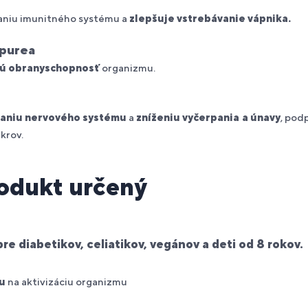
aniu imunitného systému a
zlepšuje vstrebávanie vápnika.
rpurea
ú obranyschopnosť
organizmu.
aniu nervového systému
a
zníženiu vyčerpania a únavy
, pod
krov.
rodukt určený
pre diabetikov, celiatikov, vegánov a deti od 8 rokov.
u
na aktivizáciu organizmu