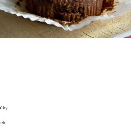
múky
iek