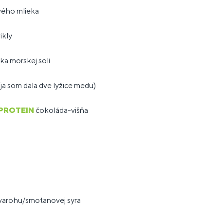
vého mlieka
ikly
ka morskej soli
 (ja som dala dve lyžice medu)
PROTEIN
čokoláda-višňa
varohu/smotanovej syra