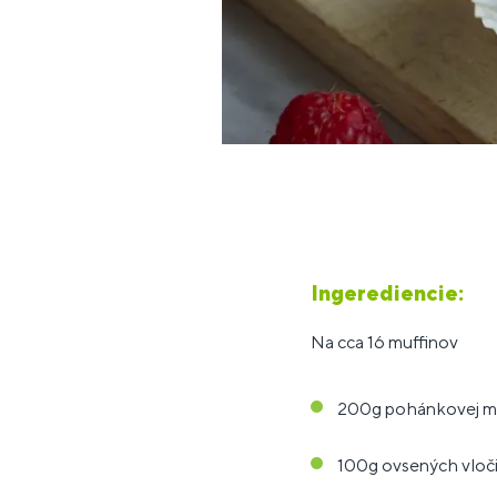
Ingerediencie:
Na cca 16 muffinov
200g pohánkovej 
100g ovsených vloč