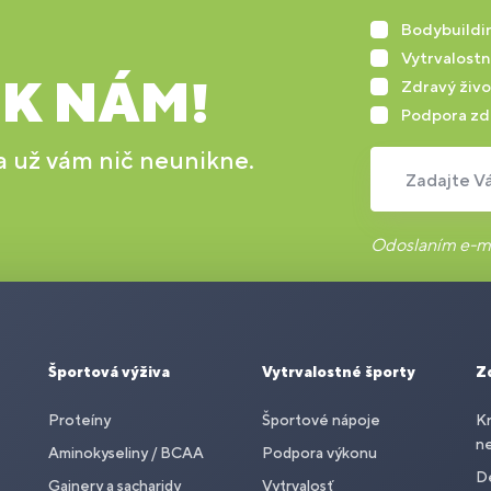
Bodybuildin
Vytrvalostn
 K NÁM!
Zdravý živo
Podpora zd
 a už vám nič neunikne.
Zadajte Vá
Odoslaním e-ma
Športová výživa
Vytrvalostné športy
Z
Proteíny
Športové nápoje
Kr
n
Aminokyseliny / BCAA
Podpora výkonu
De
Gainery a sacharidy
Vytrvalosť