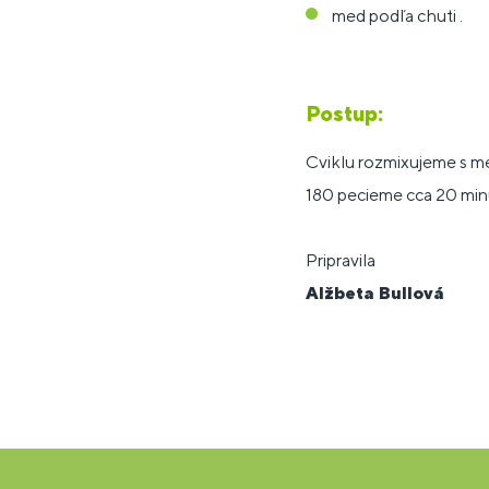
med podľa chuti .
Postup:
Cviklu rozmixujeme s m
180 pecieme cca 20 minú
Pripravila
Alžbeta Bullová