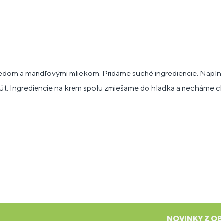
edom a mandľovými mliekom. Pridáme suché ingrediencie. Naplní
t. Ingrediencie na krém spolu zmiešame do hladka a necháme ch
NOVINKY Z OB