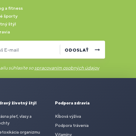
g a fitness
é športy
tný štýl
ravia
š E-mail
ODOSLAŤ
ilu súhlasíte so
spracovaním osobných údajov
dravý životný štýl
Podpora zdravia
ásna pleť, vlasy a
Kĺbová výživa
echty
Podpora trávenia
toxikácia organizmu
Vitamíny