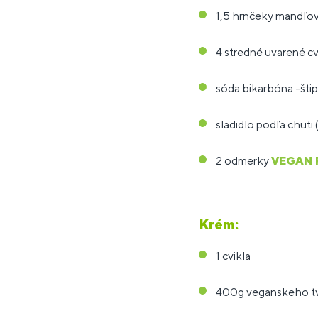
1,5 hrnčeky mandľo
4 stredné uvarené cv
sóda bikarbóna -štip
sladidlo podľa chuti
2 odmerky
VEGAN 
Krém:
1 cvikla
400g veganskeho t