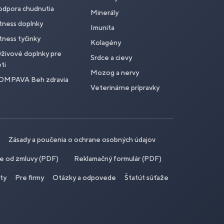
odpora chudnutia
Minerály
tness doplnky
Imunita
tness tyčinky
Kolagény
živové doplnky pre
Srdce a cievy
ti
Mozog a nervy
OMPAVA Beh zdravia
Veterinárne prípravky
Zásady a poučenia o ochrane osobných údajov
ie od zmluvy (PDF)
Reklamačný formulár (PDF)
ity
Pre firmy
Otázky a odpovede
Štatút súťaže