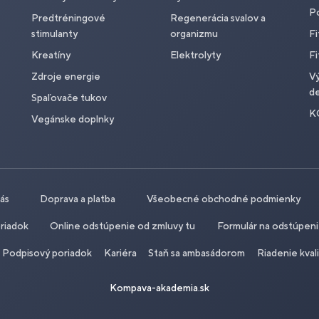
P
Predtréningové
Regenerácia svalov a
stimulanty
organizmu
Fi
Kreatíny
Elektrolyty
Fi
Zdroje energie
Vý
de
Spaľovače tukov
K
Vegánske doplnky
nás
Doprava a platba
Všeobecné obchodné podmienky
riadok
Online odstúpenie od zmluvy tu
Formulár na odstúpen
Podpisový poriadok
Kariéra
Staň sa ambasádorom
Riadenie kval
Kompava-akademia.sk