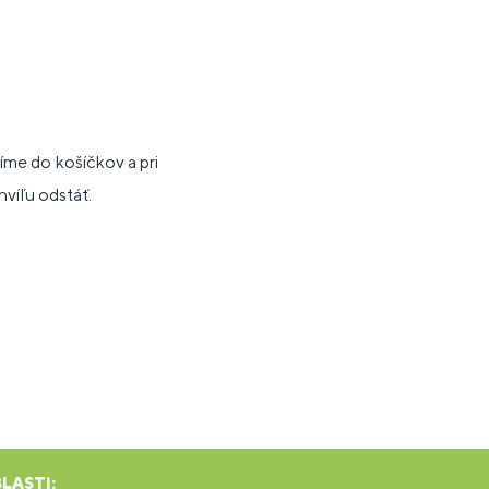
me do košíčkov a pri
víľu odstáť.
LASTI: