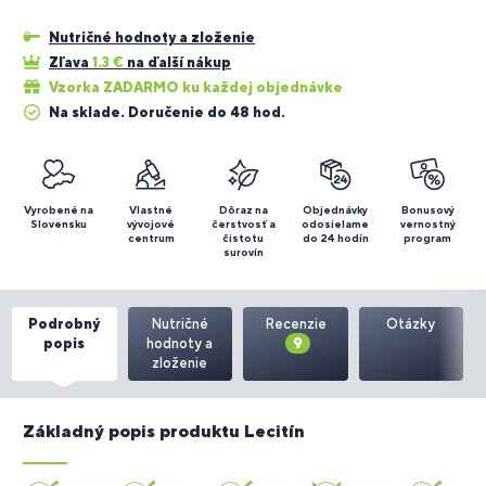
Nutričné hodnoty a zloženie
Zľava
1.3
€
na ďalší nákup
Vzorka ZADARMO ku každej objednávke
Na sklade. Doručenie do 48 hod.
Vyrobené na
Vlastné
Dôraz na
Objednávky
Bonusový
Slovensku
vývojové
čerstvosť a
odosielame
vernostný
centrum
čistotu
do 24 hodín
program
surovín
Podrobný
Nutričné
Recenzie
Otázky
popis
hodnoty a
9
zloženie
Základný popis produktu Lecitín