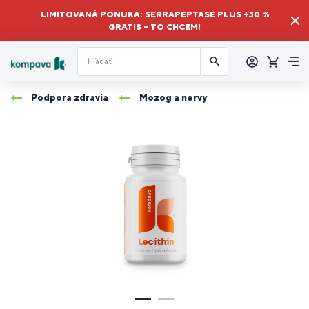
LIMITOVANÁ PONUKA: SERRAPEPTASE PLUS +30 %
GRATIS – TO CHCEM!
Prihlásiť
sa
Košík
Me
Podpora zdravia
Mozog a nervy