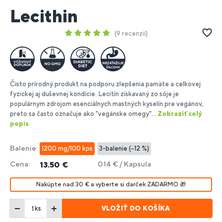
Lecithin
9 recenzií
Čisto prírodný produkt na podporu zlepšenia pamäte a celkovej
fyzickej aj duševnej kondície. Lecitín získavaný zo sóje je
populárnym zdrojom esenciálnych mastných kyselín pre vegánov,
preto sa často označuje ako "vegánske omegy"...
Zobraziť celý
popis
Balenie:
1200 mg/100 kps
3-balenie (−12 %)
Cena:
0.14 € / Kapsula
13.50 €
Nakúpte nad 30 € a vyberte si darček ZADARMO 🎁
VLOŽIŤ DO KOŠÍKA
ks