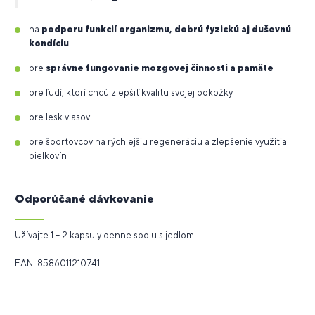
na
podporu funkcií organizmu, dobrú fyzickú aj duševnú
kondíciu
pre
správne fungovanie mozgovej činnosti a pamäte
pre ľudí, ktorí chcú zlepšiť kvalitu svojej pokožky
pre lesk vlasov
pre športovcov na rýchlejšiu regeneráciu a zlepšenie využitia
bielkovín
Odporúčané dávkovanie
Užívajte 1 – 2 kapsuly denne spolu s jedlom.
EAN: 8586011210741