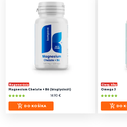
Regenerácia
Cievy, kĺby
Magnesium Chelate + B6 (bisglycinát)
Omega 3
14.90 €
DO KOŠÍKA
DO K