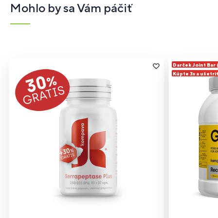
Mohlo by sa Vám páčiť
Darček Joint Bar
Kúpte 3x a ušetri