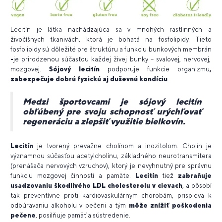
Lecitín je látka nachádzajúca sa v mnohých rastlinných a
živočíšnych tkanivách, ktorá je bohatá na fosfolipidy. Tieto
fosfolipidy sú dôležité pre štruktúru a funkciu bunkových membrán
-
je prirodzenou súčasťou každej živej bunky – svalovej, nervovej,
mozgovej.
Sójový lecitín
podporuje funkcie organizmu
,
zabezpečuje dobrú fyzickú aj duševnú kondíciu
.
Medzi športovcami je sójový lecitín
obľúbený pre svoju schopnosť urýchľovať
regeneráciu a zlepšiť využitie bielkovín.
Lecitín
je tvorený prevažne cholínom a inozitolom. Cholín je
významnou súčasťou acetylcholínu, základného neurotransmitera
(prenášača nervových vzruchov), ktorý je nevyhnutný pre správnu
funkciu mozgovej činnosti a pamäte.
Lecitín
tiež
zabraňuje
usadzovaniu škodlivého LDL cholesterolu v cievach
, a pôsobí
tak preventívne proti kardiovaskulárnym chorobám, prispieva k
odbúravaniu alkoholu v pečeni a tým
môže znížiť poškodenia
pečene
, posilňuje pamäť a sústredenie.