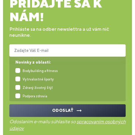
PRIDAJTE SA K
NÁM!
Prihláste sa na odber newslettra a už vám nič
neunikne.
Zadajte Váš E-mail
Novinky z oblasti:
Bodybuilding a fitness
Vytrvalostné športy
Zdravý životný štýl
Podpora zdravia
ODOSLAŤ
Odoslaním e-mailu súhlasíte so
spracovaním osobných
údajov