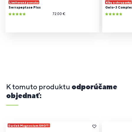
Limitovaná ponuka
Kĺby a chrupavky
Serrapeptase Plus
Gelo-3 Comple
72.00 €
K tomuto produktu
odporúčame
objednať:
Darček Magnesium SHOT!